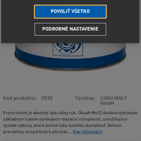
POVOLIŤ VŠETKO
PODROBNÉ NASTAVENIE
Kód produktu
3530
Výrobca
LIQUI MOLY
GmbH
Prostriedok je akostný špeciálny tuk. Obsah MoS2 dodáva vybraným
základným tukom vynikajúce mazacie schopnosti, umožňujúce
vysoké výkony, ktoré bežné tuky nemôžu dosiahnuť. Behom
prevádzky sa na klzných plochác...
Viac informácií