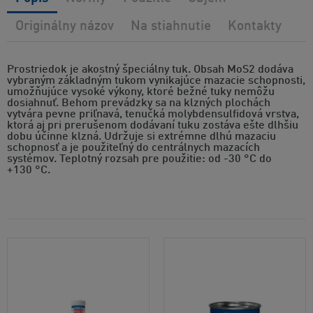
Originálny názov
Na stiahnutie
Kontakty
Prostriedok je akostný špeciálny tuk. Obsah MoS2 dodáva
vybraným základným tukom vynikajúce mazacie schopnosti,
umožňujúce vysoké výkony, ktoré bežné tuky nemôžu
dosiahnuť. Behom prevádzky sa na klzných plochách
vytvára pevne priľnavá, tenučká molybdensulfidová vrstva,
ktorá aj pri prerušenom dodávaní tuku zostáva ešte dlhšiu
dobu účinne klzná. Udržuje si extrémne dlhú mazaciu
schopnosť a je použiteľný do centrálnych mazacích
systémov. Teplotný rozsah pre použitie: od -30 °C do
+130 °C.