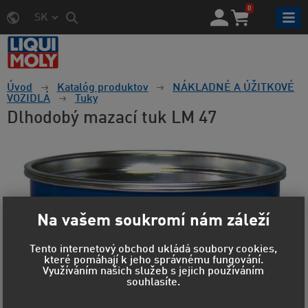
0
SK
Úvod
Katalóg produktov
NÁKLADNÉ A ÚŽITKOVÉ
VOZIDLÁ
Tuky
Dlhodobý mazací tuk LM 47
Na vašem soukromí nám záleží
Tento internetový obchod ukládá soubory cookies,
které pomáhají k jeho správnému fungování.
Využíváním našich služeb s jejich používáním
souhlasíte.