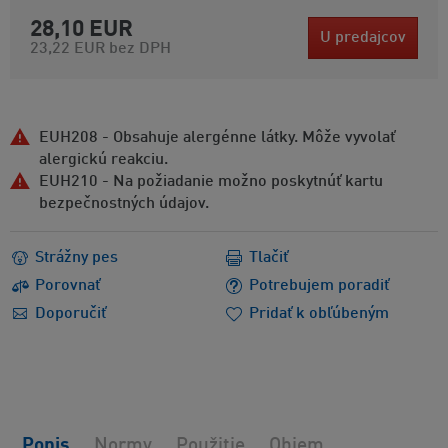
28,10 EUR
U predajcov
23,22 EUR
bez DPH
EUH208 - Obsahuje alergénne látky. Môže vyvolať
alergickú reakciu.
EUH210 - Na požiadanie možno poskytnúť kartu
bezpečnostných údajov.
Strážny pes
Tlačiť
Porovnať
Potrebujem poradiť
Doporučiť
Pridať k obľúbeným
Popis
Normy
Použitie
Objem