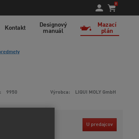
0
Designový
Mazací
Kontakt
manuál
plán
predmety
9950
Výrobca
LIQUI MOLY GmbH
 EUR
U predajcov
ez DPH