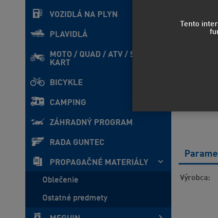
VOZIDLÁ NA PLYN
Tento inte
fu
PLAVIDLÁ
MOTO / QUAD / ATV / SxS /
KART
BICYKLE
CAMPING
ZÁHRADNÝ PROGRAM
RADA GUNTEC
Parame
PROPAGAČNÉ MATERIÁLY
Výrobca
Oblečenie
Ostatné predmety