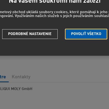
Na vašem soukromí nám záleží
rnetový obchod ukládá soubory cookies, které pomáhají k jeh
ngování. Využíváním našich služeb s jejich používáním souhlasí
Strážny pe
Potrebuje
PODROBNÉ NASTAVENIE
POVOLIŤ VŠETKO
tre
Kontakty
LIQUI MOLY GmbH