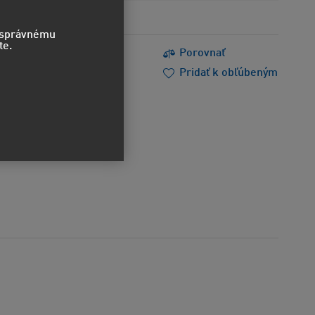
o správnému
te.
s
Tlačiť
Porovnať
m poradiť
Doporučiť
Pridať k obľúbeným