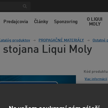
O LIQUI
Predajcovia
Články
Sponzoring
MOLY
atalóg produktov
PROPAGAČNÉ MATERIÁLY
Ostatné 
 stojana Liqui Moly
Kód produktu
Viac informácií
5,92
4,89 EUR
b