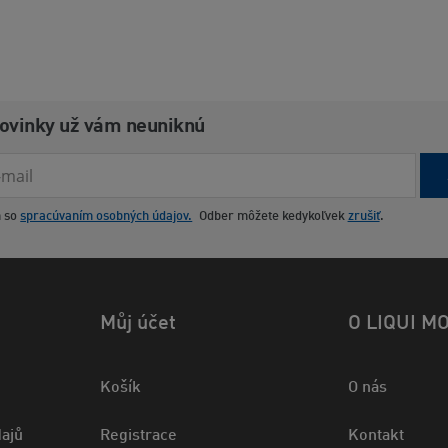
novinky už vám neuniknú
m so
spracúvaním osobných údajov.
Odber môžete kedykoľvek
zrušiť
.
Můj účet
O LIQUI M
Košík
O nás
ajů
Registrace
Kontakt