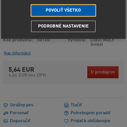
POVOLIŤ VŠETKO
PODROBNÉ NASTAVENIE
Kód produktu
50160
Výrobca
LIQUI MOLY
GmbH
Viac informácií
5,64 EUR
U predajcov
4,66 EUR
bez DPH
Strážny pes
Tlačiť
Porovnať
Potrebujem poradiť
Doporučiť
Pridať k obľúbeným