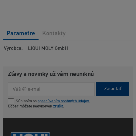
Parametre
Kontakty
Výrobca
LIQUI MOLY GmbH
Zľavy a novinky už vám neuniknú
Zasielať
Súhlasím so
spracúvaním osobných údajov.
Odber môžete kedykoľvek
zrušiť
.