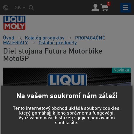
0
SK
Úvod
Katalóg produktov
PROPAGAČNÉ
MATERIÁLY
Ostatné predmety
Diel stojana Futura Motorbike
MotoGP
Novinka
Na vašem soukromí nám záleží
Tento internetový obchod ukládá soubory cookies,
které pomáhají k jeho správnému fungování.
Využíváním našich služeb s jejich používáním
souhlasíte.