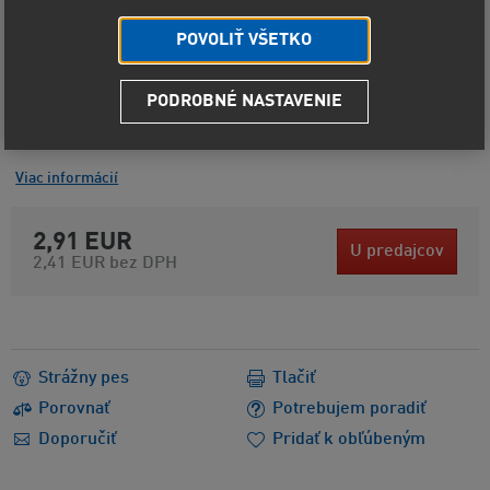
POVOLIŤ VŠETKO
PODROBNÉ NASTAVENIE
Kód produktu
9966
Výrobca
LIQUI MOLY
GmbH
Viac informácií
2,91 EUR
U predajcov
2,41 EUR
bez DPH
Strážny pes
Tlačiť
Porovnať
Potrebujem poradiť
Doporučiť
Pridať k obľúbeným