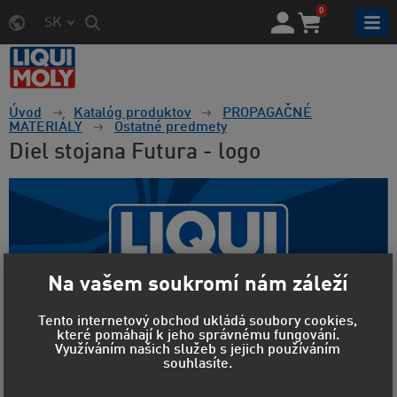
0
SK
Úvod
Katalóg produktov
PROPAGAČNÉ
MATERIÁLY
Ostatné predmety
Diel stojana Futura - logo
Na vašem soukromí nám záleží
Tento internetový obchod ukládá soubory cookies,
které pomáhají k jeho správnému fungování.
Využíváním našich služeb s jejich používáním
souhlasíte.