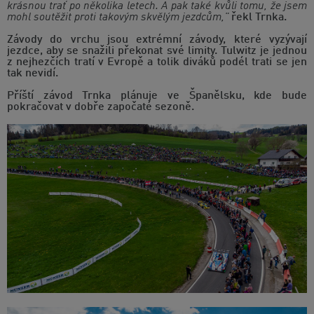
krásnou trať po několika letech. A pak také kvůli tomu, že jsem
mohl soutěžit proti takovým skvělým jezdcům,"
řekl Trnka.
Závody do vrchu jsou extrémní závody, které vyzývají
jezdce, aby se snažili překonat své limity. Tulwitz je jednou
z nejhezčích tratí v Evropě a tolik diváků podél trati se jen
tak nevidí.
Příští závod Trnka plánuje ve Španělsku, kde bude
pokračovat v dobře započaté sezoně.