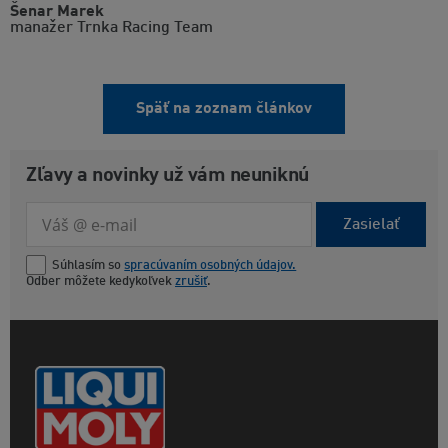
Šenar Marek
manažer Trnka Racing Team
Späť na zoznam článkov
Zľavy a novinky už vám neuniknú
Zasielať
Súhlasím so
spracúvaním osobných údajov.
Odber môžete kedykoľvek
zrušiť
.