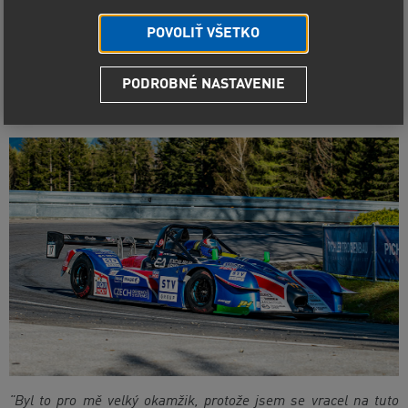
POVOLIŤ VŠETKO
Minulý víkend se konalo Mistrovství Evropy v závodech do
vrchu v rakouském městě Tulwitz. Pro jezdce Petra Trnku
PODROBNÉ NASTAVENIE
to byl velký úspěch, když se mu podařilo skončit na 2.
místě absolutně z 240 jezdců a zvítězit ve své skupině E2-
SC. Trnka byl sám nadšený z tohoto výsledku.
"Byl to pro mě velký okamžik, protože jsem se vracel na tuto