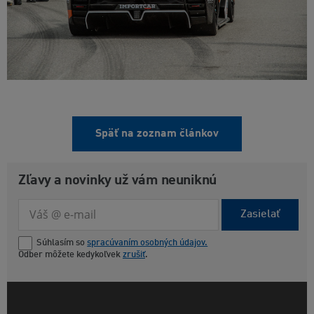
Späť na zoznam článkov
Zľavy a novinky už vám neuniknú
Zasielať
Súhlasím so
spracúvaním osobných údajov.
Odber môžete kedykoľvek
zrušiť
.