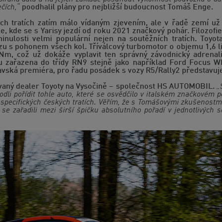
čích,“
poodhalil plány pro nejbližší budoucnost Tomáš Enge.
ích tratích zatím málo vídaným zjevením, ale v řadě zemí už 
e, kde se s Yarisy jezdí od roku 2021 značkový pohár. Filozofi
inulosti velmi populární nejen na soutěžních tratích. Toyo
ozu s pohonem všech kol. Tříválcový turbomotor o objemu 1,6 
, což už dokáže vyplavit ten správný závodnický adrenali
u zařazena do třídy RN9 stejně jako například Ford Focus 
avská premiéra, pro řadu posádek s vozy R5/Rally2 představuj
ovaný dealer Toyoty na Vysočině – společnost HS AUTOMOBIL.
„
dli pořídit tohle auto, které se osvědčilo v italském značkovém
na specifických českých tratích. Věřím, že s Tomášovými zkušeno
se zařadili mezi širší špičku absolutního pořadí v jednotlivých s