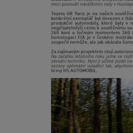
moci posoudit návštěvníci rally v Hustope
Toyota GR Yaris je na našich soutěžn
konkrétní exemplář byl dovezen z Itáli
produkční automobily, které byly v m
nejpřijatelnější cestu k soutěžnímu v
260 koní a točivým momentem 360 Nm
homologaci FIA je v českém mistrák
soupeřit nemůže, ale jak ukázala šum
Za zajímavým projektem stojí autoriz
Na začátku letošního roku jsme se rozho
závodní techniku. Nyní ji učíme jezdit 
sezony optimální vyladění tak, abychom 
firmy HS AUTOMOBIL.