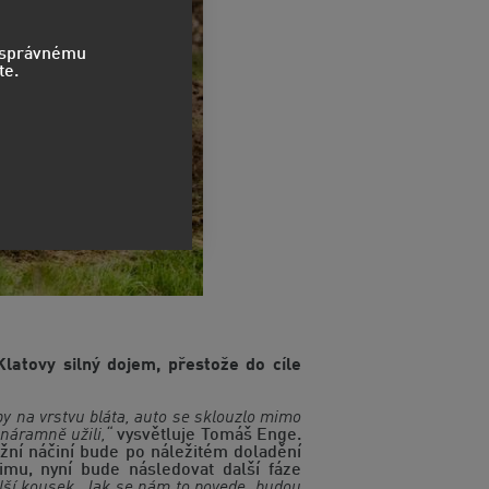
o správnému
te.
atovy silný dojem, přestože do cíle
opy na vrstvu bláta, auto se sklouzlo mimo
 náramně užili,“
vysvětluje Tomáš Enge.
žní náčiní bude po náležitém doladění
mu, nyní bude následovat další fáze
lší kousek. Jak se nám to povede, budou