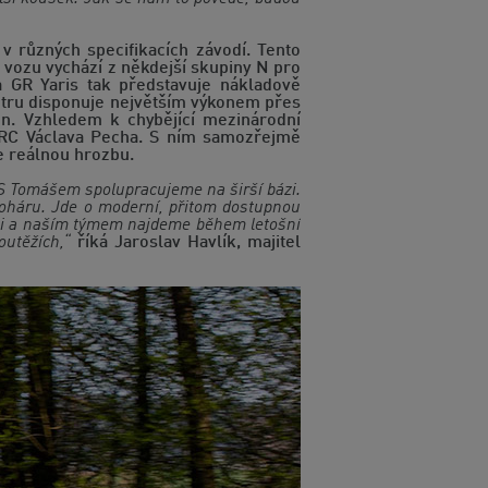
v různých specifikacích závodí. Tento
e vozu vychází z někdejší skupiny N pro
ta GR Yaris tak představuje nákladově
litru disponuje největším výkonem přes
n. Vzhledem k chybějící mezinárodní
WRC Václava Pecha. S ním samozřejmě
e reálnou hrozbu.
S Tomášem spolupracujeme na širší bázi.
 poháru. Jde o moderní, přitom dostupnou
stmi a naším týmem najdeme během letošní
outěžích,“
říká Jaroslav Havlík, majitel