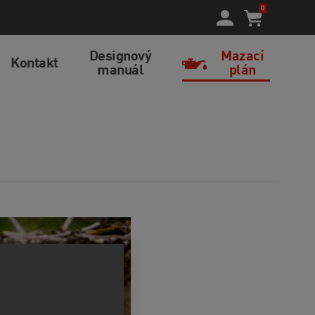
0
Designový
Mazací
Kontakt
manuál
plán