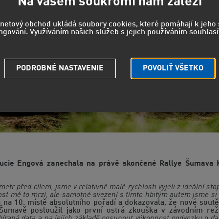
Na vašem soukromí nám záleží
rnetový obchod ukládá soubory cookies, které pomáhají k jeh
ngování. Využíváním našich služeb s jejich používáním souhlasí
PODROBNÉ NASTAVENIE
POVOLIŤ VŠETKO
cie Engová zanechala na právě skončené Rallye Šumava Kl
metr před cílem, jsme v relativně malé rychlosti vyjeli z ideální st
 Dost mě to mrzí, ale samotné svezení s tímto hbitým autem jsme si
 na 10. místě absolutního pořadí a dokazovala, že nové soutě
Šumavě posloužil jako první ostrá zkouška v závodním reži
íraná data a na jejich základě posunout výkonnost podvozku o da