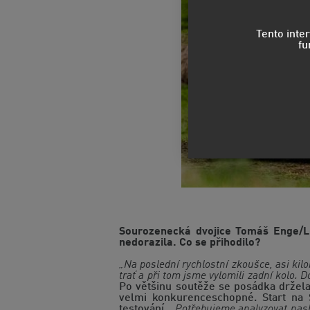
Tento inte
fu
Sourozenecká dvojice Tomáš Enge/Lu
nedorazila. Co se přihodilo?
„Na poslední rychlostní zkoušce, asi kilo
trať a při tom jsme vylomili zadní kolo.
Po většinu soutěže se posádka držela
velmi konkurenceschopné. Start na 
testování.
„Potřebujeme analyzovat nasb