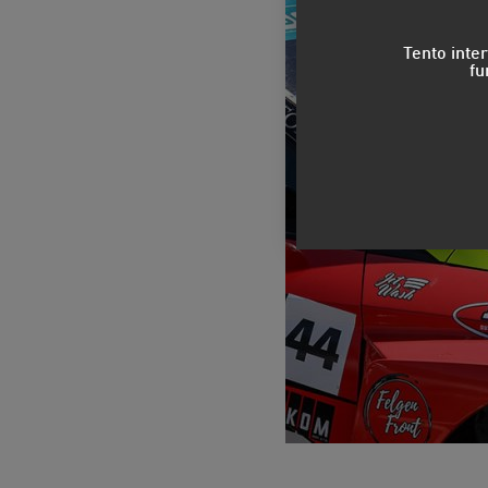
Tento inte
fu