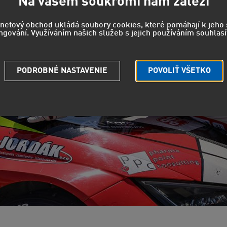
Na vašem soukromí nám záleží
rnetový obchod ukládá soubory cookies, které pomáhají k jeh
ngování. Využíváním našich služeb s jejich používáním souhlasí
PODROBNÉ NASTAVENIE
POVOLIŤ VŠETKO