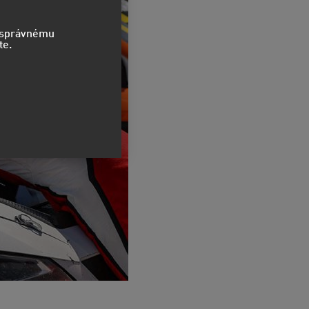
o správnému
te.