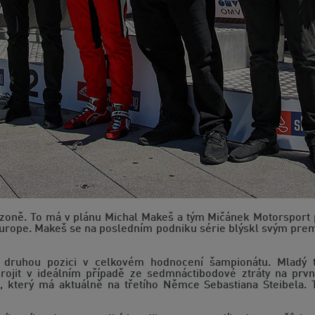
sezoně. To má v plánu Michal Makeš a tým Mičánek Motorspor
urope. Makeš se na posledním podniku série blýskl svým prem
ní druhou pozici v celkovém hodnocení šampionátu. Mladý
rojit v ideálním případě ze sedmnáctibodové ztráty na prv
k, který má aktuálně na třetího Němce Sebastiana Steibela.