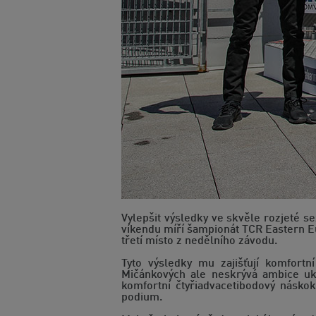
Vylepšit výsledky ve skvěle rozjeté 
víkendu míří šampionát TCR Eastern E
třetí místo z nedělního závodu.
Tyto výsledky mu zajišťují komfort
Mičánkových ale neskrývá ambice uk
komfortní čtyřiadvacetibodový násko
podium.