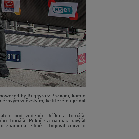
t powered by Buggyra v Poznani, kam o
iérovým vítězstvím, ke kterému přidal
 talent pod vedením Jiřího a Tomáše
ního Tomáše Pekaře a naopak navýšit
 To znamená jediné – bojovat znovu o