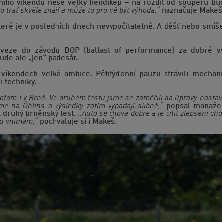
ho víkendu nese velký hendikep – na rozdíl od soupeřů bude
trať skvěle znají a může to pro ně být výhoda,“
naznačuje Makeš 
které je v posledních dnech nevypočitatelné. A déšť nebo smí
poveze do závodu BOP (ballast of performance) za dobré v
ude ale „jen“ padesát.
íkendech velké ambice. Pětitýdenní pauzu strávili mechani
i techniky.
 potom i v Brně. Ve druhém testu jsme se zaměřili na úpravy nast
me na Öhlins a výsledky zatím vypadají slibně,“
popsal manažer
l druhý brněnský test.
„Auto se chová dobře a je cítit zlepšení cho
nu vnímám,“
pochvaluje si i Makeš.