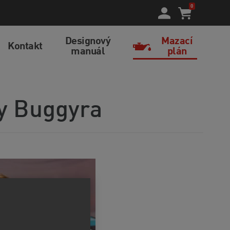
0
Designový
Mazací
Kontakt
manuál
plán
y Buggyra