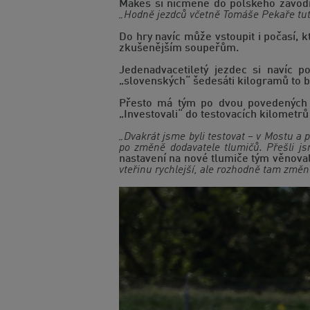
Makeš si nicméně do polského závodní
„Hodně jezdců včetně Tomáše Pekaře tuto 
Do hry navíc může vstoupit i počasí, 
zkušenějším soupeřům.
Jedenadvacetiletý jezdec si navíc 
„slovenských“ šedesáti kilogramů to b
Přesto má tým po dvou povedených v
„Investovali“ do testovacích kilometrů 
„Dvakrát jsme byli testovat – v Mostu a
po změně dodavatele tlumičů. Přešli js
nastavení na nové tlumiče tým věnova
vteřinu rychlejší, ale rozhodně tam změ