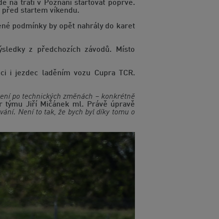
 na trati v Poznani startovat poprvé.
před startem víkendu.
šené podmínky by opět nahrály do karet
ýsledky z předchozích závodů. Místo
ci i jezdec laděním vozu Cupra TCR.
avení po technických změnách – konkrétně
 týmu Jiří Mičánek ml. Právě úpravě
vání. Není to tak, že bych byl díky tomu o