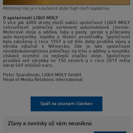
Motorový olej je v současné době high-tech kapalinou
O společnosti LIQUI MOLY
S více jak 4000 druhy zboží nabízí společnost LIQUI MOLY
celosvětově jedinečný sortiment automobilové chemie:
Motorové oleje a aditiva, tuky a pasty, spreje a přípravky
auto-kosmetiky, lepidla a těsnící prostředky. Společnost
byla založena v roce 1957 a od této doby probíhá vývoj a
výroba výlučně v Německu. Zde je tato společnost
neoddiskutovatelnou jedničkou na trhu s aditivy a neustále
získává ocenění za nejlepší značku oleje. Společnost
prodává své výrobky ve 150 zemích a v roce 2019 měla
obrat 569 miliónů euro.
Peter Szarafinski, LIQUI MOLY GmbH
Head of Media Relations international
Späť na zoznam článkov
Zľavy a novinky už vám neuniknú