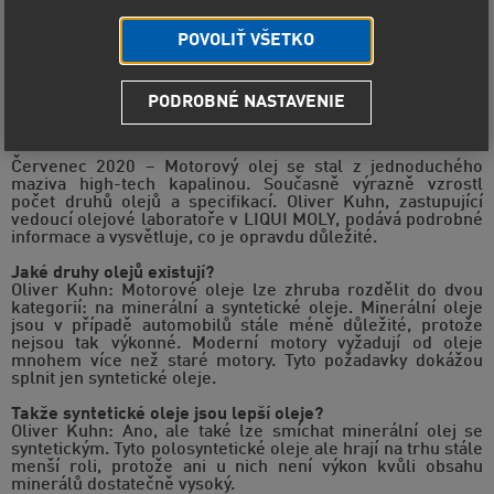
POVOLIŤ VŠETKO
PODROBNÉ NASTAVENIE
Německý specialista na oleje, společnost LIQUI MOLY,
vysvětluje rozdíly a říká, co je skutečně důležité!
Červenec 2020 – Motorový olej se stal z jednoduchého
maziva high-tech kapalinou. Současně výrazně vzrostl
počet druhů olejů a specifikací. Oliver Kuhn, zastupující
vedoucí olejové laboratoře v LIQUI MOLY, podává podrobné
informace a vysvětluje, co je opravdu důležité.
Jaké druhy olejů existují?
Oliver Kuhn: Motorové oleje lze zhruba rozdělit do dvou
kategorií: na minerální a syntetické oleje. Minerální oleje
jsou v případě automobilů stále méně důležité, protože
nejsou tak výkonné. Moderní motory vyžadují od oleje
mnohem více než staré motory. Tyto požadavky dokážou
splnit jen syntetické oleje.
Takže syntetické oleje jsou lepší oleje?
Oliver Kuhn: Ano, ale také lze smíchat minerální olej se
syntetickým. Tyto polosyntetické oleje ale hrají na trhu stále
menší roli, protože ani u nich není výkon kvůli obsahu
minerálů dostatečně vysoký.