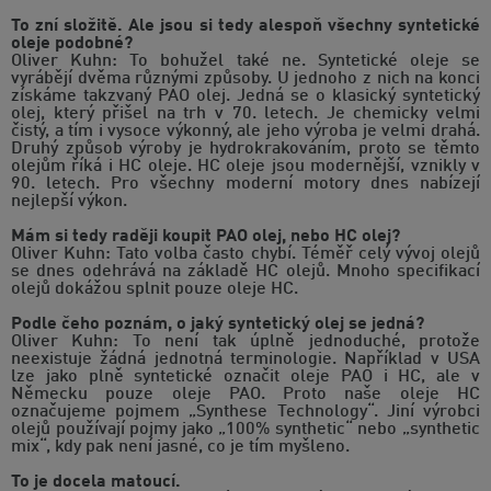
To zní složitě. Ale jsou si tedy alespoň všechny syntetické
oleje podobné?
Oliver Kuhn: To bohužel také ne. Syntetické oleje se
vyrábějí dvěma různými způsoby. U jednoho z nich na konci
získáme takzvaný PAO olej. Jedná se o klasický syntetický
olej, který přišel na trh v 70. letech. Je chemicky velmi
čistý, a tím i vysoce výkonný, ale jeho výroba je velmi drahá.
Druhý způsob výroby je hydrokrakováním, proto se těmto
olejům říká i HC oleje. HC oleje jsou modernější, vznikly v
90. letech. Pro všechny moderní motory dnes nabízejí
nejlepší výkon.
Mám si tedy raději koupit PAO olej, nebo HC olej?
Oliver Kuhn: Tato volba často chybí. Téměř celý vývoj olejů
se dnes odehrává na základě HC olejů. Mnoho specifikací
olejů dokážou splnit pouze oleje HC.
Podle čeho poznám, o jaký syntetický olej se jedná?
Oliver Kuhn: To není tak úplně jednoduché, protože
neexistuje žádná jednotná terminologie. Například v USA
lze jako plně syntetické označit oleje PAO i HC, ale v
Německu pouze oleje PAO. Proto naše oleje HC
označujeme pojmem „Synthese Technology“. Jiní výrobci
olejů používají pojmy jako „100% synthetic“ nebo „synthetic
mix“, kdy pak není jasné, co je tím myšleno.
To je docela matoucí.