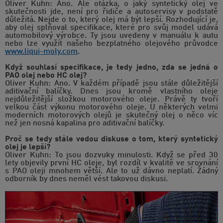
Oliver Kuhn: Ano. Ale otázka, o jaký syntetický olej ve
skutečnosti jde, není pro řidiče a autoservisy v podstatě
důležitá. Nejde o to, který olej má být lepší. Rozhodující je,
aby olej splňoval specifikace, které pro svůj model udává
automobilový výrobce. Ty jsou uvedeny v manuálu k autu
nebo lze využít našeho bezplatného olejového průvodce
www.liqui-moly.com
.
Když souhlasí specifikace, je tedy jedno, zda se jedná o
PAO olej nebo HC olej?
Oliver Kuhn: Ano. V každém případě jsou stále důležitější
aditivační balíčky. Dnes jsou kromě vlastního oleje
nejdůležitější složkou motorového oleje. Právě ty tvoří
velkou část výkonu motorového oleje. U některých velmi
moderních motorových olejů je skutečný olej o něco víc
než jen nosná kapalina pro aditivační balíčky.
Proč se tedy stále vedou diskuse o tom, který syntetický
olej je lepší?
Oliver Kuhn: To jsou dozvuky minulosti. Když se před 30
lety objevily první HC oleje, byl rozdíl v kvalitě ve srovnání
s PAO oleji mnohem větší. Ale to už dávno neplatí. Žádný
odborník by dnes neměl vést takovou diskusi.