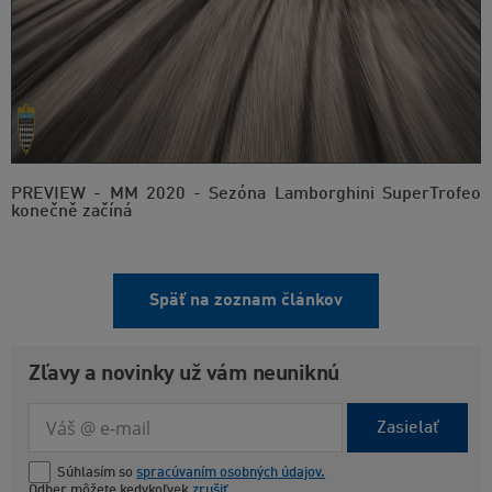
PREVIEW - MM 2020 - Sezóna Lamborghini SuperTrofeo
konečně začíná
Späť na zoznam článkov
Zľavy a novinky už vám neuniknú
Zasielať
Súhlasím so
spracúvaním osobných údajov.
Odber môžete kedykoľvek
zrušiť
.