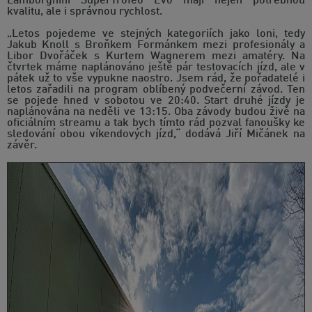
Lamborghini SuperTrofeo Evo mají nejen potřebnou
kvalitu, ale i správnou rychlost.
„Letos pojedeme ve stejných kategoriích jako loni, tedy
Jakub Knoll s Broňkem Formánkem mezi profesionály a
Libor Dvořáček s Kurtem Wagnerem mezi amatéry. Na
čtvrtek máme naplánováno ještě pár testovacích jízd, ale v
pátek už to vše vypukne naostro. Jsem rád, že pořadatelé i
letos zařadili na program oblíbený podvečerní závod. Ten
se pojede hned v sobotou ve 20:40. Start druhé jízdy je
naplánována na neděli ve 13:15. Oba závody budou živě na
oficiálním streamu a tak bych tímto rád pozval fanoušky ke
sledování obou víkendových jízd,“ dodává Jiří Mičánek na
závěr.