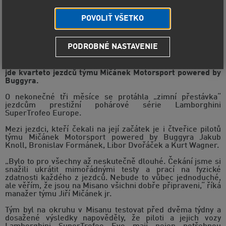
POVOLIŤ VŠETKO
PODROBNÉ NASTAVENIE
Sezóna Lamborghini SuperTrofeo konečně začíná. Do akce
jde kvarteto jezdců týmu Mičánek Motorsport powered by
Buggyra.
O nekonečné tři měsíce se protáhla „zimní přestávka“
jezdcům prestižní pohárové série Lamborghini
SuperTrofeo Europe.
Mezi jezdci, kteří čekali na její začátek je i čtveřice pilotů
týmu Mičánek Motorsport powered by Buggyra Jakub
Knoll, Bronislav Formánek, Libor Dvořáček a Kurt Wagner.
„Bylo to pro všechny až neskutečně dlouhé. Čekání jsme si
snažili ukrátit mimořádnými testy a prací na fyzické
zdatnosti každého z jezdců. Nebude to vůbec jednoduché,
ale věřím, že jsou na Misano všichni dobře připraveni,“ říká
manažer týmu Jiří Mičánek jr.
Tým byl na okruhu v Misanu testovat před dvěma týdny a
dosažené výsledky napověděly, že piloti a jejich vozy