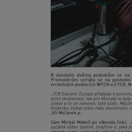
K úvodním dvěma podnikům se na ok
Promotérům seriálu se na poslední 
vrcholných podnicích WTCR a ETCR. Nes
„TCR Eastern Europe přilákala k prvnímu
letité zkušenosti, tak pro Michala to by
získat a to se nakonec také stalo. Mys
Grobniku získal celou řadu zkušeností, co
Jiří Mičánek jr.
Sám Michal Makeš po víkendu řekl:
„
začátek vůbec špatné. Uvážíme-li, jaká j
víkendu jsme vyzkoušeli několik nastave