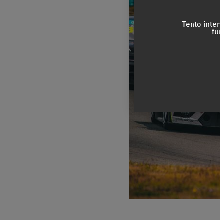
Tento inte
fu