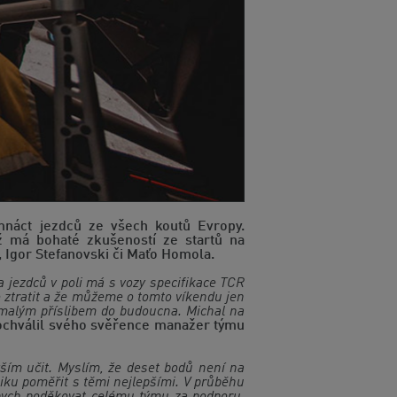
náct jezdců ze všech koutů Evropy.
ž má bohaté zkušeností ze startů na
, Igor Stefanovski či Maťo Homola.
 jezdců v poli má s vozy specifikace TCR
o ztratit a že můžeme o tomto víkendu jen
emalým příslibem do budoucna. Michal na
ochválil svého svěřence manažer týmu
ším učit. Myslím, že deset bodů není na
niku poměřit s těmi nejlepšími. V průběhu
l bych poděkovat celému týmu za podporu,