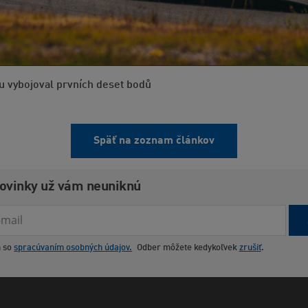
 vybojoval prvních deset bodů
Späť na zoznam článkov
novinky už vám neuniknú
m so
spracúvaním osobných údajov.
Odber môžete kedykoľvek
zrušiť
.