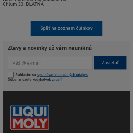
Chlum 33, BLATNÁ
Späť na zoznam článkov
Zľavy a novinky už vám neuniknú
Zasielať
Súhlasím so
spracúvaním osobných údajov.
Odber môžete kedykoľvek
zrušiť
.