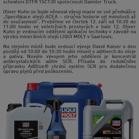
schválení DTFR 15C130 společnosti Daimler Truck.
Oliver Kuhn se bude věnovat vývoji maziv ve své přednášce
„Specifikace olejů ACEA – stručná historie od minulosti až
do současnosti“. Proběhne ve čtvrtek 12. září od 10:30 do
11:00 hodin ve veletržních prostorách v hale 12. Oliver
Kuhn je vedoucím oddělení aplikační techniky v závodě na
výrobu minerálních olejů LIQUI MOLY v Saarlouis.
Na stejném místě bude vedoucí vývoje David Kaiser o den
později od 10:00 do 10:30 hodin mluvit o aditivech do oleje
a paliva. Novým vývojem jeho oddělení je koncentrát
antikrystalických aditiv SCR. Přísada do redukčního
přípravku AdBlue® chrání systém SCR pro dodatečnou
úpravu plynů před poškozením.