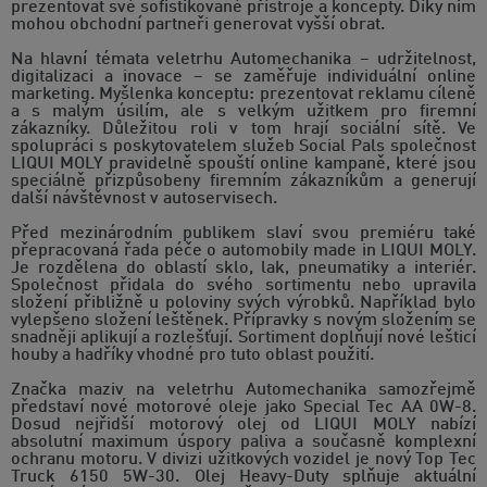
prezentovat své sofistikované přístroje a koncepty. Díky nim
mohou obchodní partneři generovat vyšší obrat.
Na hlavní témata veletrhu Automechanika – udržitelnost,
digitalizaci a inovace – se zaměřuje individuální online
marketing. Myšlenka konceptu: prezentovat reklamu cíleně
a s malým úsilím, ale s velkým užitkem pro firemní
zákazníky. Důležitou roli v tom hrají sociální sítě. Ve
spolupráci s poskytovatelem služeb Social Pals společnost
LIQUI MOLY pravidelně spouští online kampaně, které jsou
speciálně přizpůsobeny firemním zákazníkům a generují
další návštěvnost v autoservisech.
Před mezinárodním publikem slaví svou premiéru také
přepracovaná řada péče o automobily made in LIQUI MOLY.
Je rozdělena do oblastí sklo, lak, pneumatiky a interiér.
Společnost přidala do svého sortimentu nebo upravila
složení přibližně u poloviny svých výrobků. Například bylo
vylepšeno složení leštěnek. Přípravky s novým složením se
snadněji aplikují a rozlešťují. Sortiment doplňují nové lešticí
houby a hadříky vhodné pro tuto oblast použití.
Značka maziv na veletrhu Automechanika samozřejmě
představí nové motorové oleje jako Special Tec AA 0W-8.
Dosud nejřidší motorový olej od LIQUI MOLY nabízí
absolutní maximum úspory paliva a současně komplexní
ochranu motoru. V divizi užitkových vozidel je nový Top Tec
Truck 6150 5W-30. Olej Heavy-Duty splňuje aktuální