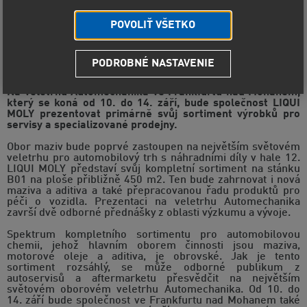
POVOLIŤ VŠETKO
PODROBNÉ NASTAVENIE
Nové produkty a služby
Na veletrhu Automechanika ve Frankfurtu nad Mohanem,
který se koná od 10. do 14. září, bude společnost LIQUI
MOLY prezentovat primárně svůj sortiment výrobků pro
servisy a specializované prodejny.
Obor maziv bude poprvé zastoupen na největším světovém
veletrhu pro automobilový trh s náhradními díly v hale 12.
LIQUI MOLY představí svůj kompletní sortiment na stánku
B01 na ploše přibližně 450 m2. Ten bude zahrnovat i nová
maziva a aditiva a také přepracovanou řadu produktů pro
péči o vozidla. Prezentaci na veletrhu Automechanika
završí dvě odborné přednášky z oblasti výzkumu a vývoje.
Spektrum kompletního sortimentu pro automobilovou
chemii, jehož hlavním oborem činnosti jsou maziva,
motorové oleje a aditiva, je obrovské. Jak je tento
sortiment rozsáhlý, se může odborné publikum z
autoservisů a aftermarketu přesvědčit na největším
světovém oborovém veletrhu Automechanika. Od 10. do
14. září bude společnost ve Frankfurtu nad Mohanem také