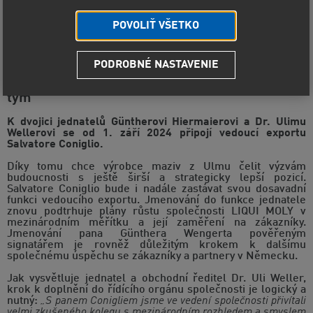
POVOLIŤ VŠETKO
PODROBNÉ NASTAVENIE
Více mezinárodní a šířeji zaměřená:
Společnost LIQUI MOLY posiluje manažerský
tým
K dvojici jednatelů Güntherovi Hiermaierovi a Dr. Ulimu
Wellerovi se od 1. září 2024 připojí vedoucí exportu
Salvatore Coniglio.
Díky tomu chce výrobce maziv z Ulmu čelit výzvám
budoucnosti s ještě širší a strategicky lepší pozicí.
Salvatore Coniglio bude i nadále zastávat svou dosavadní
funkci vedoucího exportu. Jmenování do funkce jednatele
znovu podtrhuje plány růstu společnosti LIQUI MOLY v
mezinárodním měřítku a její zaměření na zákazníky.
Jmenování pana Günthera Wengerta pověřeným
signatářem je rovněž důležitým krokem k dalšímu
společnému úspěchu se zákazníky a partnery v Německu.
Jak vysvětluje jednatel a obchodní ředitel Dr. Uli Weller,
krok k doplnění do řídícího orgánu společnosti je logický a
nutný:
„S panem Conigliem jsme ve vedení společnosti přivítali
velmi zkušeného kolegu s mezinárodním rozhledem a smyslem