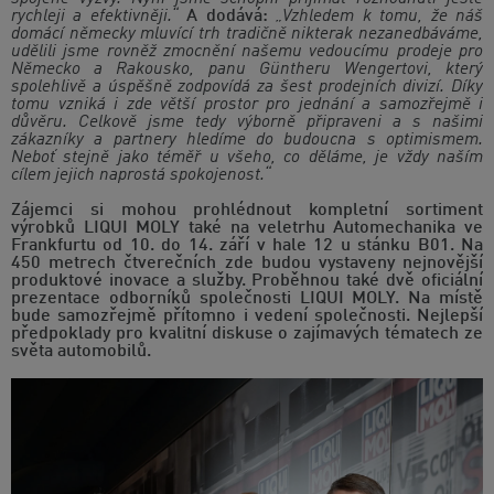
rychleji a efektivněji.“
A dodává:
„Vzhledem k tomu, že náš
domácí německy mluvící trh tradičně nikterak nezanedbáváme,
udělili jsme rovněž zmocnění našemu vedoucímu prodeje pro
Německo a Rakousko, panu Güntheru Wengertovi, který
spolehlivě a úspěšně zodpovídá za šest prodejních divizí. Díky
tomu vzniká i zde větší prostor pro jednání a samozřejmě i
důvěru. Celkově jsme tedy výborně připraveni a s našimi
zákazníky a partnery hledíme do budoucna s optimismem.
Neboť stejně jako téměř u všeho, co děláme, je vždy naším
cílem jejich naprostá spokojenost.“
Zájemci si mohou prohlédnout kompletní sortiment
výrobků LIQUI MOLY také na veletrhu Automechanika ve
Frankfurtu od 10. do 14. září v hale 12 u stánku B01. Na
450 metrech čtverečních zde budou vystaveny nejnovější
produktové inovace a služby. Proběhnou také dvě oficiální
prezentace odborníků společnosti LIQUI MOLY. Na místě
bude samozřejmě přítomno i vedení společnosti. Nejlepší
předpoklady pro kvalitní diskuse o zajímavých tématech ze
světa automobilů.