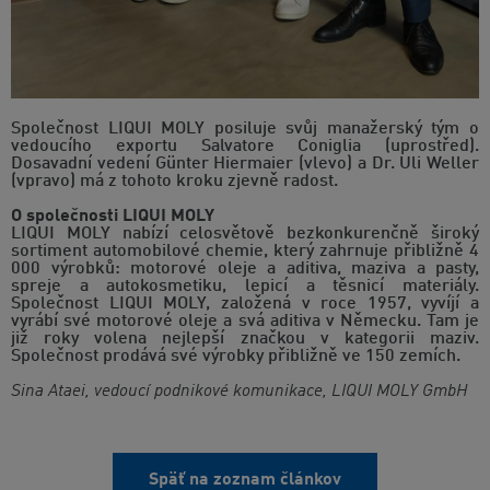
Společnost LIQUI MOLY posiluje svůj manažerský tým o
vedoucího exportu Salvatore Coniglia (uprostřed).
Dosavadní vedení Günter Hiermaier (vlevo) a Dr. Uli Weller
(vpravo) má z tohoto kroku zjevně radost.
O společnosti LIQUI MOLY
LIQUI MOLY nabízí celosvětově bezkonkurenčně široký
sortiment automobilové chemie, který zahrnuje přibližně 4
000 výrobků: motorové oleje a aditiva, maziva a pasty,
spreje a autokosmetiku, lepicí a těsnicí materiály.
Společnost LIQUI MOLY, založená v roce 1957, vyvíjí a
vyrábí své motorové oleje a svá aditiva v Německu. Tam je
již roky volena nejlepší značkou v kategorii maziv.
Společnost prodává své výrobky přibližně ve 150 zemích.
Sina Ataei, vedoucí podnikové komunikace, LIQUI MOLY GmbH
Späť na zoznam článkov