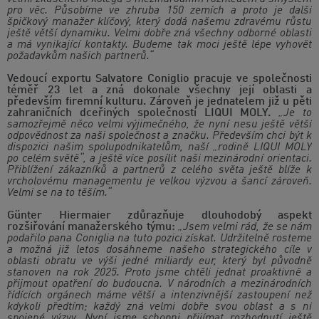
pro věc. Působíme ve zhruba 150 zemích a proto je další
špičkový manažer klíčový, který dodá našemu zdravému růstu
ještě větší dynamiku. Velmi dobře zná všechny odborné oblasti
a má vynikající kontakty. Budeme tak moci ještě lépe vyhovět
požadavkům našich partnerů.“
Vedoucí exportu Salvatore Coniglio pracuje ve společnosti
téměř 23 let a zná dokonale všechny její oblasti a
především firemní kulturu. Zároveň je jednatelem již u pěti
zahraničních dceřiných společností LIQUI MOLY.
„Je to
samozřejmě něco velmi výjimečného, že nyní nesu ještě větší
odpovědnost za naši společnost a značku. Především chci být k
dispozici našim spolupodnikatelům, naší „rodině LIQUI MOLY
po celém světě“, a ještě více posílit naši mezinárodní orientaci.
Přiblížení zákazníků a partnerů z celého světa ještě blíže k
vrcholovému managementu je velkou výzvou a šancí zároveň.
Velmi se na to těším.“
Günter Hiermaier zdůrazňuje dlouhodobý aspekt
rozšiřování manažerského týmu:
„Jsem velmi rád, že se nám
podařilo pana Coniglia na tuto pozici získat. Udržitelně rosteme
a možná již letos dosáhneme našeho strategického cíle v
oblasti obratu ve výši jedné miliardy eur, který byl původně
stanoven na rok 2025. Proto jsme chtěli jednat proaktivně a
přijmout opatření do budoucna. V národních a mezinárodních
řídících orgánech máme větší a intenzivnější zastoupení než
kdykoli předtím; každý zná velmi dobře svou oblast a s ní
spojené výzvy. Nyní jsme schopni přijímat rozhodnutí ještě