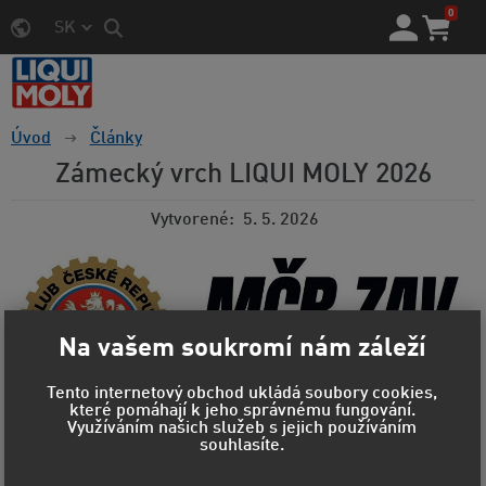
0
SK
Úvod
Články
Zámecký vrch LIQUI MOLY 2026
Vytvorené
5. 5. 2026
Na vašem soukromí nám záleží
Tento internetový obchod ukládá soubory cookies,
které pomáhají k jeho správnému fungování.
Využíváním našich služeb s jejich používáním
souhlasíte.
Václav Janík nejrychlejším jezdcem jubilejního 45. ročníku
Zámeckého vrchu LIQUI MOLY v Náměšti nad Oslavou.