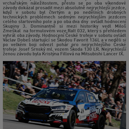
vrchařským náležitostem, přesto se po oba víkendové
závody dokázal prosadit mezi absolutně nejrychlejší jezdce,
když v sobotu byl čtvrtým a po nedělních drobných
technických problémech sedmým nejrychlejším jezdcem
celého startovního pole a po oba dva dny ovládl hodnocení
Skupiny 3. Dominantně si mezi historiky vedl Miloš
Zmeškal na formulovém voze Ralt 032, který s přehledem
vyhrál oba závody. Hodnocení České trofeje v sobotu ovládl
Václav Dobeš startující se Škodou Favorit 136L a v neděli si
po velkém boji odvezl pohár pro nejrychlejšího České
trofeje Josef Srnský ml. vozem Škoda 130 LR. Nejrychlejší
ženou závodu byla Kristýna Fillová na Mitsubishi Lancer IX.