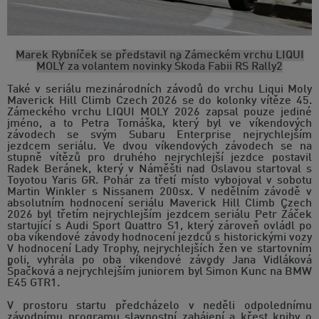
Marek Rybníček se představil na Zámeckém vrchu LIQUI
MOLY za volantem novinky Škoda Fabii RS Rally2
Také v seriálu mezinárodních závodů do vrchu Liqui Moly
Maverick Hill Climb Czech 2026 se do kolonky vítěze 45.
Zámeckého vrchu LIQUI MOLY 2026 zapsal pouze jediné
jméno, a to Petra Tomáška, který byl ve víkendových
závodech se svým Subaru Enterprise nejrychlejším
jezdcem seriálu. Ve dvou víkendových závodech se na
stupně vítězů pro druhého nejrychlejší jezdce postavil
Radek Beránek, který v Náměšti nad Oslavou startoval s
Toyotou Yaris GR. Pohár za třetí místo vybojoval v sobotu
Martin Winkler s Nissanem 200sx. V nedělním závodě v
absolutním hodnocení seriálu Maverick Hill Climb Czech
2026 byl třetím nejrychlejším jezdcem seriálu Petr Žáček
startující s Audi Sport Quattro S1, který zároveň ovládl po
oba víkendové závody hodnocení jezdců s historickými vozy
V hodnocení Lady Trophy, nejrychlejších žen ve startovním
poli, vyhrála po oba víkendové závody Jana Vidláková
Špačková a nejrychlejším juniorem byl Šimon Kunc na BMW
E45 GTR1.
V prostoru startu předcházelo v neděli odpolednímu
závodnímu programu slavnostní zahájení a křest knihy o