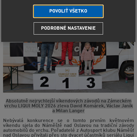
POVOLIŤ VŠETKO
PODROBNÉ NASTAVENIE
Absolutně nejrychlejší víkendových závodů na Zámeckém
vrchu LIQUI MOLY 2026 zleva David Komárek, Václav Janík
a Milan Langer
Nebývalá konkurence se o tomto prvním květnovém
víkendu sjela do Náměště nad Oslavou na tradiční závody
automobilů do vrchu. Pořadatelé z Autosport klubu Náměšť
nad Oslavou přivítali přes sto dvacet účastníků seriálu Liqui