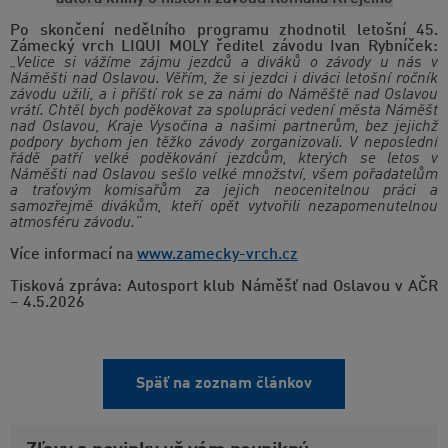
Po skončení nedělního programu zhodnotil letošní 45.
Zámecký vrch LIQUI MOLY ředitel závodu Ivan Rybníček:
„Velice si vážíme zájmu jezdců a diváků o závody u nás v
Náměšti nad Oslavou. Věřím, že si jezdci i diváci letošní ročník
závodu užili, a i příští rok se za námi do Náměště nad Oslavou
vrátí. Chtěl bych poděkovat za spolupráci vedení města Náměšť
nad Oslavou, Kraje Vysočina a našimi partnerům, bez jejichž
podpory bychom jen těžko závody zorganizovali. V neposlední
řádě patří velké poděkování jezdcům, kterých se letos v
Náměšti nad Oslavou sešlo velké množství, všem pořadatelům
a traťovým komisařům za jejich neocenitelnou práci a
samozřejmě divákům, kteří opět vytvořili nezapomenutelnou
atmosféru závodu."
Více informací na
www.zamecky-vrch.cz
Tisková zpráva: Autosport klub Náměšť nad Oslavou v AČR
– 4.5.2026
Späť na zoznam článkov