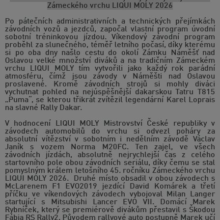
Zámeckého vrchu LIQUI MOLY 2026
Po pátečních administrativních a technických přejímkách
závodních vozů a jezdců, započal vlastní program úvodní
sobotní tréninkovou jízdou. Víkendový závodní program
proběhl za slunečného, téměř letního počasí, díky kterému
si po oba dny našlo cestu do okolí Zámku Náměšť nad
Oslavou velké množství diváků a na tradičním Zámeckém
vrchu LIQUI MOLY tím vytvořili jako každý rok parádní
atmosféru, čímž jsou závody v Náměšti nad Oslavou
proslavené. Kromě závodních strojů si mohly diváci
vychutnat pohled na nejúspěšnější dakarskou Tatru T815
„Puma“, se kterou třikrát zvítězil legendární Karel Loprais
na slavné Rally Dakar.
V hodnocení LIQUI MOLY Mistrovství České republiky v
závodech automobilů do vrchu si odvezl poháry za
absolutní vítězství v sobotním i nedělním závodě Václav
Janík s vozem Norma M20FC. Ten zajel, ve všech
závodních jízdách, absolutně nejrychlejší čas z celého
startovního pole obou závodních seriálu, díky čemu se stal
pomyslným králem letošního 45. ročníku Zámeckého vrchu
LIQUI MOLY 2026. Druhé místo obsadil v obou závodech s
McLarenem F1 EVO2019 jezdící David Komárek a třetí
příčku ve víkendových závodech vybojoval Milan Langer
startující s Mitsubishi Lancer EVO VII. Domácí Marek
Rybníček, který se premiérově divákům přestavil s Škodou
Fábia RS Rally2. Původem rallyové auto postupně Marek učí