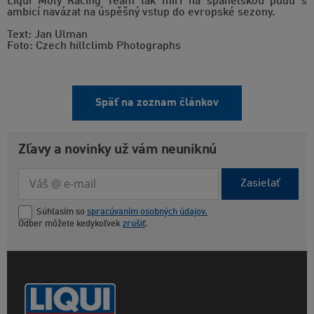
Liqui Moly Racing Team tak míří na španělskou půdu s
ambicí navázat na úspěšný vstup do evropské sezony.
Text: Jan Ulman
Foto: Czech hillclimb Photographs
Späť na zoznam článkov
Zľavy a novinky už vám neuniknú
Zasielať
Súhlasím so
spracúvaním osobných údajov.
Odber môžete kedykoľvek
zrušiť
.