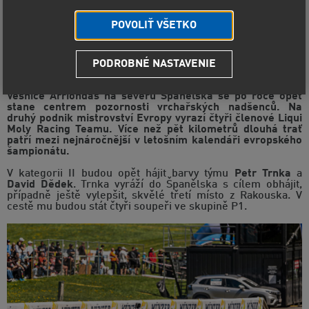
POVOLIŤ VŠETKO
Subida al Fito uvítá mistrovství Evropy
PODROBNÉ NASTAVENIE
za účasti Liqui Moly Racing Teamu
Vesnice Arriondas na severu Španělska se po roce opět
stane centrem pozornosti vrchařských nadšenců. Na
druhý podnik mistrovství Evropy vyrazí čtyři členové Liqui
Moly Racing Teamu. Více než pět kilometrů dlouhá trať
patří mezi nejnáročnější v letošním kalendáři evropského
šampionátu.
V kategorii II budou opět hájit barvy týmu
Petr Trnka
a
David Dědek
. Trnka vyráží do Španělska s cílem obhájit,
případně ještě vylepšit, skvělé třetí místo z Rakouska. V
cestě mu budou stát čtyři soupeři ve skupině P1.