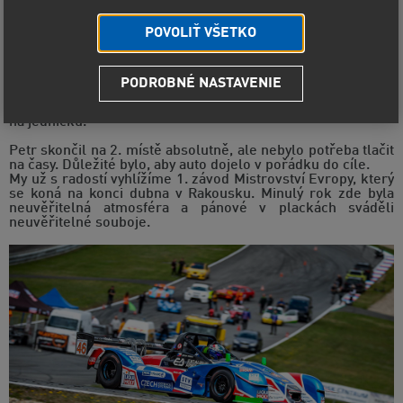
POVOLIŤ VŠETKO
Máme odtrénováno a odzkoušeno!
PODROBNÉ NASTAVENIE
Využili jsme závod na brněnském okruhu v rámci Maverick
Hill Climb Czech a můžeme konstatovat, že se vše povedlo
na jedničku.
Petr skončil na 2. místě absolutně, ale nebylo potřeba tlačit
na časy. Důležité bylo, aby auto dojelo v pořádku do cíle.
My už s radostí vyhlížíme 1. závod Mistrovství Evropy, který
se koná na konci dubna v Rakousku. Minulý rok zde byla
neuvěřitelná atmosféra a pánové v plackách sváděli
neuvěřitelné souboje.