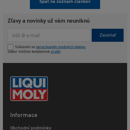
Späť na zoznam článkov
Zľavy a novinky už vám neuniknú
Zasielať
Súhlasím so
spracúvaním osobných údajov.
Odber môžete kedykoľvek
zrušiť
.
Informace
Obchodní podmínky