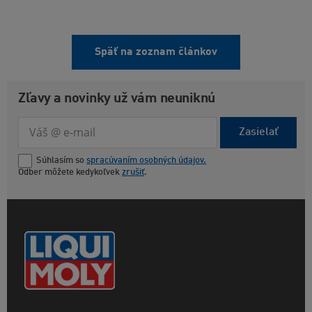
Späť na zoznam článkov
Zľavy a novinky už vám neuniknú
Zasielať
Súhlasím so
spracúvaním osobných údajov.
Odber môžete kedykoľvek
zrušiť
.