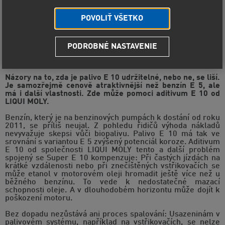
POVOLIŤ VŠETKO
PODROBNÉ NASTAVENIE
Přísada LIQUI MOLY řeší problémy zvýšeného
biopodílu levnější varianty benzínu
Názory na to, zda je palivo E 10 udržitelné, nebo ne, se liší.
Je samozřejmě cenově atraktivnější než benzín E 5, ale
má i další vlastnosti. Zde může pomoci aditivum E 10 od
LIQUI MOLY.
Benzín, který je na benzinových pumpách k dostání od roku
2011, se příliš neujal. Z pohledu řidičů výhoda nákladů
nevyvažuje skepsi vůči biopalivu. Palivo E 10 má tak ve
srovnání s variantou E 5 zvýšený potenciál koroze. Aditivum
E 10 od společnosti LIQUI MOLY tento a další problém
spojený se Super E 10 kompenzuje: Při častých jízdách na
krátké vzdálenosti nebo při znečištěných vstřikovačích se
může etanol v motorovém oleji hromadit ještě více než u
běžného benzínu. To vede k nedostatečné mazací
schopnosti oleje. A v dlouhodobém horizontu může dojít k
poškození motoru.
Bez dopadu nezůstává ani proces spalování: Usazeninám v
palivovém systému, například na vstřikovačích, se nelze