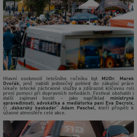
Hlavní osobností letošního ročníku byl
MUDr. Marek
Dvořák
, jenž nabídl jedinečný pohled do zákulisí práce
lékaře letecké záchranné služby a zdůraznil klíčovou roli
první pomoci při dopravních nehodách. Festival obohatili i
další zajímaví hosté – jako například
ministryně
spravedlnosti
,
advokátka a mediátorka paní Eva Decroix
,
či „
dakarský kaskadér
“
Adam Peschel
, kteří přispěli k
úžasné atmosféře celé akce.