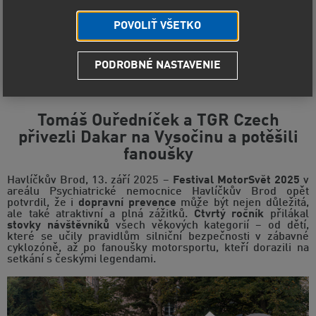
POVOLIŤ VŠETKO
PODROBNÉ NASTAVENIE
MotorSvět 2025:
Tomáš Ouředníček a TGR Czech
přivezli Dakar na Vysočinu a potěšili
fanoušky
Havlíčkův Brod, 13. září 2025 –
Festival MotorSvět 2025
v
areálu Psychiatrické nemocnice Havlíčkův Brod opět
potvrdil, že i
dopravní prevence
může být nejen důležitá,
ale také atraktivní a plná zážitků.
Čtvrtý ročník
přilákal
stovky návštěvníků
všech věkových kategorií – od dětí,
které se učily pravidlům silniční bezpečnosti v zábavné
cyklozóně, až po fanoušky motorsportu, kteří dorazili na
setkání s českými legendami.