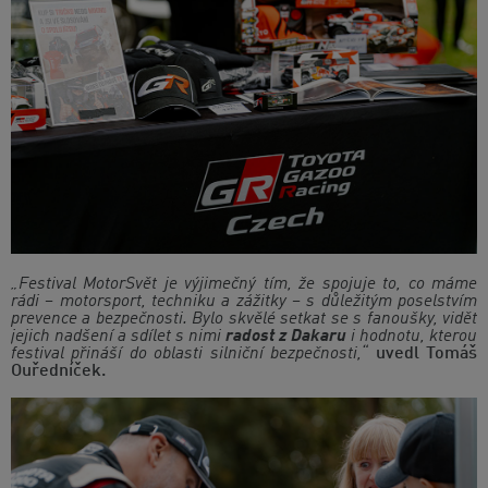
„Festival MotorSvět je výjimečný tím, že spojuje to, co máme
rádi – motorsport, techniku a zážitky – s důležitým poselstvím
prevence a bezpečnosti. Bylo skvělé setkat se s fanoušky, vidět
jejich nadšení a sdílet s nimi
radost z Dakaru
i hodnotu, kterou
festival přináší do oblasti silniční bezpečnosti,“
uvedl Tomáš
Ouředníček.