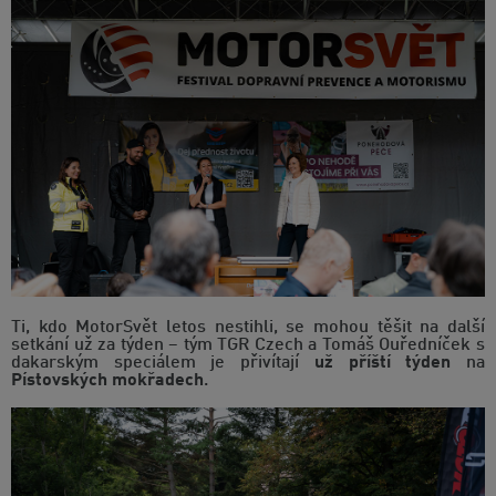
Ti, kdo MotorSvět letos nestihli, se mohou těšit na další
setkání už za týden – tým TGR Czech a Tomáš Ouředníček s
dakarským speciálem je přivítají
už příští týden
na
Pístovských mokřadech
.