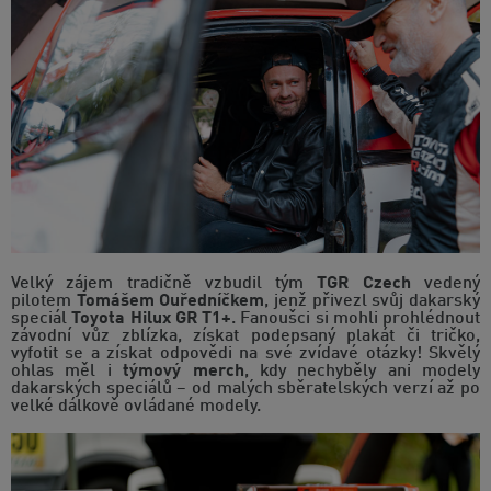
Velký zájem tradičně vzbudil tým
TGR Czech
vedený
pilotem
Tomášem Ouředníčkem
, jenž přivezl svůj dakarský
speciál
Toyota Hilux GR T1+
. Fanoušci si mohli prohlédnout
závodní vůz zblízka, získat podepsaný plakát či tričko,
vyfotit se a získat odpovědi na své zvídavé otázky! Skvělý
ohlas měl i
týmový merch
, kdy nechyběly ani modely
dakarských speciálů – od malých sběratelských verzí až po
velké dálkově ovládané modely.