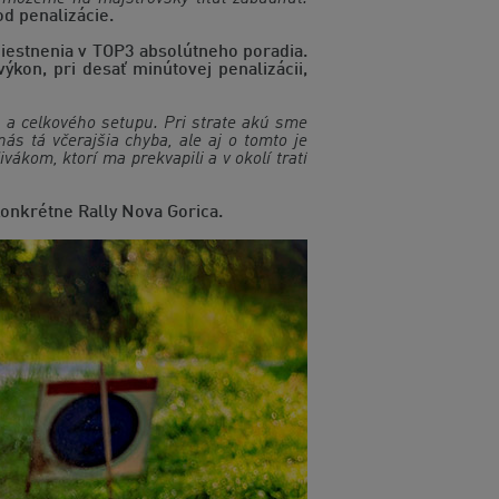
d penalizácie.
iestnenia v TOP3 absolútneho poradia.
výkon, pri desať minútovej penalizácii,
e a celkového setupu. Pri strate akú sme
s tá včerajšia chyba, ale aj o tomto je
ákom, ktorí ma prekvapili a v okolí tratí
konkrétne Rally Nova Gorica.