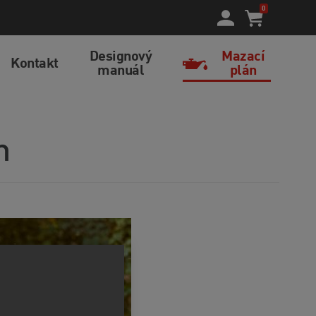
0
Designový
Mazací
Kontakt
manuál
plán
m