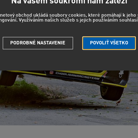
Na vašem soukromí nám záleží
rnetový obchod ukládá soubory cookies, které pomáhají k jeh
ngování. Využíváním našich služeb s jejich používáním souhlasí
PODROBNÉ NASTAVENIE
POVOLIŤ VŠETKO