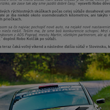
iziko, ale zase tak aby sme jazdili dobré časy,“
vysvetli Robo dôvo
tlivých rýchlostných skúškach počas celej súťaže dosahoval um
rate je iba niekde okolo osemdesiatich kilometrov, ani takýto 
h priečkach.
l som sa čo najviac pochopiť nové auto, na nejaké nové nastaveni
niečo riešiť. Teším ma, že sme boli konkurencie schopní. Mrzí ná
átorom z AOS Poprad, mestu Martin, všetkým partnerom, ale aj div
,“
doplnil Robo Kolčák po súťaži.
teraz čaká voľný víkend a následne ďalšia súťaž v Slovinsku, 