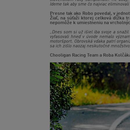
Ideme tak aby sme čo najviac eliminovali r
Presne tak ako Robo povedal, v jedno
Žiaľ, na súťaži ktorej celková dĺžka t
nepomôže k umiestneniu na vrcholnýc
„Dnes som si už išiel iba svoje a snaži
vyfasovali hneď v úvode nemalo význam 
motoršport. Obrovská vďaka patrí organiz
sa ich zišlo naozaj neskutočné množstvo
Chooligan Racing Team a Roba Kolčáka 