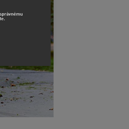
o správnému
te.