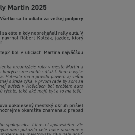
ly Martin 2025
Všetko sa to udialo za veľkej podpory
 sa ešte nikdy nepreháňali rally autá. V
 navrhol Róbert Kolčák, jazdec, ktorý
ť.
ep2 bol v uliciach Martina najväčšou
enka organizácie rally v meste Martin a
na ktorých sme mohli súťažiť. Som navyše
na. Potešilo ma a pravdu poviem aj veľmi
tnej súťaže týka, v prvom rade by som sa
ej súťaži v Košiciach bol problém auto
ú rýchle, také aké majú byť a to ma teší,“
lova obkolesený mestský okruh prišiel
 samozrejme okamžite znamenalo prepad
jho spolujazdca Júliusa Lapdavského. Zle
chyba nám pokazila celé naše snaženie v
e môžeme na majstrovský titul zabudnúť.