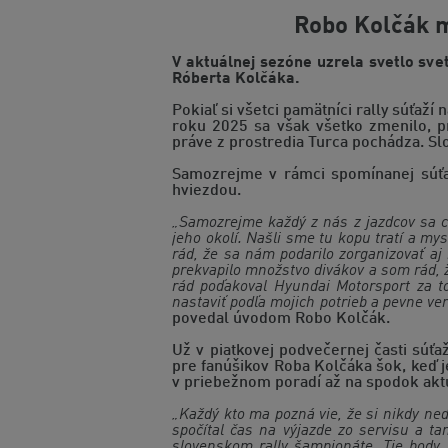
Robo Kolčák m
V aktuálnej sezóne uzrela svetlo sve
Róberta Kolčáka.
Pokiaľ si všetci pamätníci rally súťaží
roku 2025 sa však všetko zmenilo, pr
práve z prostredia Turca pochádza. Sl
Samozrejme v rámci spomínanej súťaž
hviezdou.
„Samozrejme každý z nás z jazdcov sa c
jeho okolí. Našli sme tu kopu tratí a m
rád, že sa nám podarilo zorganizovať aj
prekvapilo množstvo divákov a som rád, 
rád poďakoval Hyundai Motorsport za t
nastaviť podľa mojich potrieb a pevne ver
povedal úvodom Robo Kolčák.
Už v piatkovej podvečernej časti súť
pre fanúšikov Roba Kolčáka šok, keď 
v priebežnom poradí až na spodok akt
„Každý kto ma pozná vie, že si nikdy ne
spočítal čas na výjazde zo servisu a t
slovenskom rally šampionáte. Tie body,