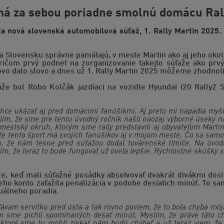
á za sebou poriadne smolnú domácu Ral
ta nová slovenská automobilová súťaž, 1. Rally Martin 2025. 
 na Slovensku správne pamätajú, v meste Martin ako aj jeho okolí
ičom prvý podnet na zorganizovanie takejto súťaže ako prvý
ovo dalo slovo a dnes už 1. Rally Martin 2025 môžeme zhodnoti
e bol Robo Kolčák jazdiaci na vozidle Hyundai i20 Rally2 St
hce ukázať aj pred domácimi fanúšikmi. Aj preto mi napadla myšli
yslím, že sme pre tento úvodný ročník našli naozaj výborné úseky 
 mestský okruh, ktorým sme rally predstavili aj obyvateľom Marti
že tento šport má svojich fanúšikov aj v mojom meste. Čo sa samo
o, že nám tesne pred súťažou dodal továrenské tlmiče. Na úvodn
ím, že teraz to bude fungovať už oveľa lepšie. Rýchlostné skúšky s
aže, keď mali súťažné posádky absolvovať dvakrát divákmi dos
jeho konto zaťažila penalizácia v podobe desiatich minúť. To
uálneho poradia.
dávam servítku pred ústa a tak rovno poviem, že to bola chyba mô
am sme pichli spomínaných desať minút. Myslím, že práve táto 
 ktoré sme tu mohli získať nám budú chýbať a už teraz viem, ž