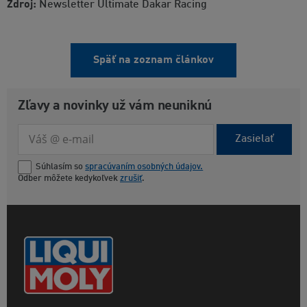
Zdroj:
Newsletter Ultimate Dakar Racing
Späť na zoznam článkov
Zľavy a novinky už vám neuniknú
Zasielať
Súhlasím so
spracúvaním osobných údajov.
Odber môžete kedykoľvek
zrušiť
.