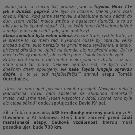
„Ráno jsem se trochu bál, protože jsme
s Toyotou Hilux T1+
jeli v dunách poprvé
, ale bylo to úžasné. Udělal jsem však
chybu. Ráno, když jsme startovali s absolutně plnou nádrží do
dun, jsem udělal malou změnu v nastavení tlumičů, a to se
ukázalo jako špatný nápad. Vůz se kvůli tomu řídil velmi obtížně
a nebyli jsme tak rychlí, jak jsme mohli být.
Etapa samotná byla velmi pěkná.
Písčité tratě, rychlé tratě, to
je přesně to, co mám rád. V jednom místě byl opravdu velký
propad a díra, auto narazilo na první malou vyvíšeninu a letělo,
přičemž přistálo ne úplně na čumák, ale na přední kola. Byl to
docela děsivý moment, ale rychle jsme získali kontrolu zpět.
Krátce před koncem měřeného úseku jsme se ztratili, což nás
stálo snad 20 minut. Celkově nemůžu říct, že bych byl s
dnešním dnem spokojený, ale
naše Toyota funguje opravdu
dobře
, a to je teď nejdůležitější"
shrnul etapu Tomáš
Ouředníček.
„Dnes se nám opět povedlo někoho předjet. Navigace nebyla
jednoduchá. Chvíli nám společně se skupinou motorkářů
trvalo, než jsme našli jeden waypoint v údolí. Kromě toho byla
ale etapa pěkná"
dodal spolujezdec David Křípal.
Zítra čeká na posádky
438 km dlouhý měřený úsek
mezi Al
Duwadimi a Al Salamiya, který bude zároveň
první částí
maratonské etapy
.
Celková vzdálenost
, kterou musí
posádka ujet, bude
733 km
.