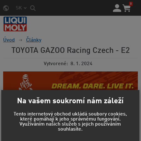
0
SK
Úvod
Články
TOYOTA GAZOO Racing Czech - E2
Vytvorené
8. 1. 2024
Na vašem soukromí nám záleží
Tento internetový obchod ukládá soubory cookies,
které pomáhají k jeho správnému fungování.
Využíváním našich služeb s jejich používáním
souhlasíte.