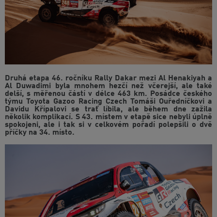
Druhá etapa 46. ročníku Rally Dakar mezi Al Henakiyah a
Al Duwadimi byla mnohem hezčí než včerejší, ale také
delší, s měřenou částí v délce 463 km. Posádce českého
týmu Toyota Gazoo Racing Czech Tomáši Ouředníčkovi a
Davidu Křípalovi se trať líbila, ale během dne zažila
několik komplikací. S 43. místem v etapě sice nebyli úplně
spokojeni, ale i tak si v celkovém pořadí polepšili o dvě
příčky na 34. místo.