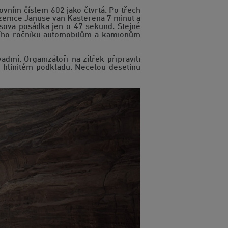
ovním číslem 602 jako čtvrtá. Po třech
zozemce Januse van Kasterena 7 minut a
isova posádka jen o 47 sekund. Stejné
ošního ročníku automobilům a kamionům
mí. Organizátoři na zítřek připravili
m hlinitém podkladu. Necelou desetinu