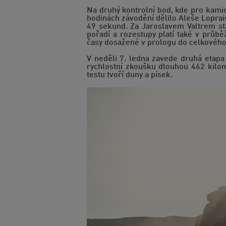
Na druhý kontrolní bod, kde pro kamio
hodinách závodění dělilo Aleše Loprai
49 sekund. Za Jaroslavem Valtrem sta
pořadí a rozestupy platí také v průb
časy dosažené v prologu do celkového
V neděli 7. ledna zavede druhá etapa
rychlostní zkoušku dlouhou 462 kilom
testu tvoří duny a písek.