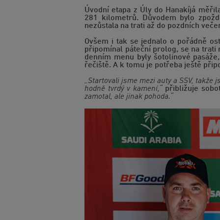
Úvodní etapa z Úly do Hanakíjá měřil
281 kilometrů. Důvodem bylo zpožděn
nezůstala na trati až do pozdních veče
Ovšem i tak se jednalo o pořádně os
připomínal páteční prolog, se na trat
denním menu byly šotolinové pasáže, a
řečiště. A k tomu je potřeba ještě připo
„Startovali jsme mezi auty a SSV, takže 
hodně tvrdý v kamení,“
přibližuje sobo
zamotal, ale jinak pohoda.“