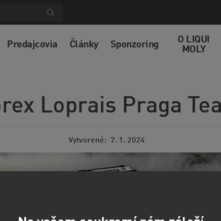
O LIQUI
Predajcovia
Články
Sponzoring
MOLY
orex Loprais Praga Te
Vytvorené
7. 1. 2024