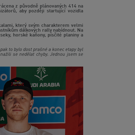
zkrácena z původně plánovaných 414 na
torů, aby později startující vozidla
kalami, který svým charakterem velmi
astníkům dálkových rally nabídnout. Na
seky, horské kaňony, písčité planiny a
pak to bylo dost prašné a konec etapy byl
snažili se nedělat chyby. Jednou jsem se