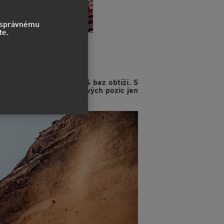
o správnému
te.
emi
 etapu Rally Dakar 2024 bez obtíží. S
hém dnu dělí od medailových pozic jen