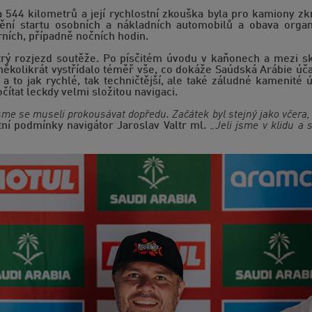
a 544 kilometrů a její rychlostní zkouška byla pro kamiony 
í startu osobních a nákladních automobilů a obava organizá
rních, případně nočních hodin.
trý rozjezd soutěže. Po písčitém úvodu v kaňonech a mezi s
i několikrát vystřídalo téměř vše, co dokáže Saúdská Arábie úč
 to jak rychlé, tak techničtější, ale také záludné kamenité ú
čítat leckdy velmi složitou navigaci.
jsme se museli prokousávat dopředu. Začátek byl stejný jako včera, 
tní podmínky navigátor Jaroslav Valtr ml.
„Jeli jsme v klidu a 