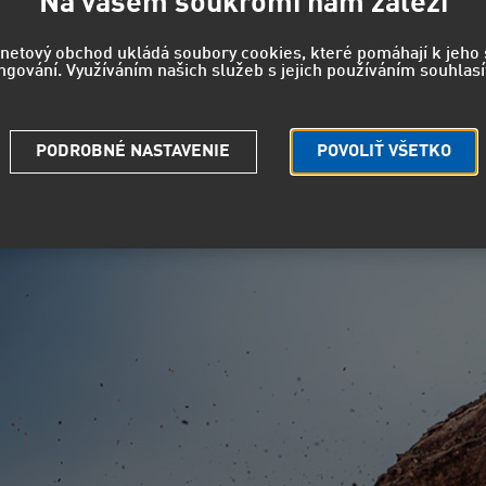
Na vašem soukromí nám záleží
rnetový obchod ukládá soubory cookies, které pomáhají k jeh
ngování. Využíváním našich služeb s jejich používáním souhlasí
zkrácené první etapě těsně za medailovými pozic
PODROBNÉ NASTAVENIE
POVOLIŤ VŠETKO
gaci zvládla posádka Instaforex Loprais Praga Teamu úvodní
 v kabině i její černo-červená Praga, kterou po prvním dlou