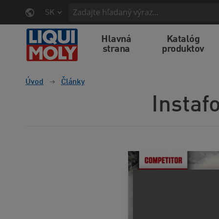
SK
Hlavná
Katalóg
strana
produktov
Úvod
Články
Instaf