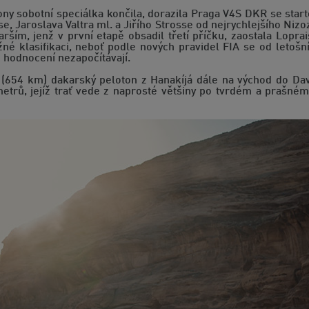
ny sobotní speciálka končila, dorazila Praga V4S DKR se start
se, Jaroslava Valtra ml. a Jiřího Strosse od nejrychlejšího Ni
rším, jenž v první etapě obsadil třetí příčku, zaostala Lopra
ěžné klasifikaci, neboť podle nových pravidel FIA se od let
 hodnocení nezapočítávají.
 (654 km) dakarský peloton z Hanakíjá dále na východ do Davad
etrů, jejíž trať vede z naprosté většiny po tvrdém a prašné