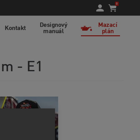
0
Designový
Mazací
Kontakt
manuál
plán
am - E1