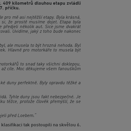
. 409 kilometrů dlouhou etapu zvládli
7. příčku.
le pro mě asi nejtěžší etapy. Byla krásná,
si, že prostě musíme dojet. Etapa byla
 předjeli několik aut. Sice jsme dvakrát
kovali. Uvidíme, jaký z toho bude nakonec
byl, ale musela to být hrozná nehoda. Byl
rek. Hlavně pro motorkáře to musela být
otorkářů to snad taky všichni doklepou,
do až cíle. Moc děkujeme všem fanouškům
vské duny perfektně. Byly opravdu těžké a
řidá. Tyhle duny jsou fakt nebezpečné. Je
ku těžce, protože člověk přemýšlí, že se
jeli před Loebem.“
asifikaci tak postoupili na skvělou 6.