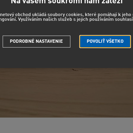
Na vašem soukromí nám záleží
rnetový obchod ukládá soubory cookies, které pomáhají k jeh
ngování. Využíváním našich služeb s jejich používáním souhlasí
PODROBNÉ NASTAVENIE
POVOLIŤ VŠETKO