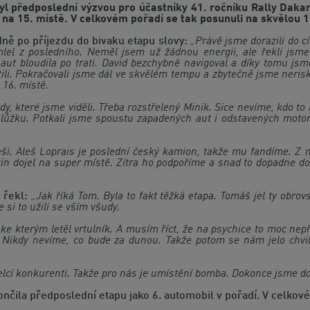
l předposlední výzvou pro účastníky 41. ročníku Rally Dakar
na 15. místě. V celkovém pořadí se tak posunuli na skvělou 1
ě po příjezdu do bivaku etapu slovy:
„Právě jsme dorazili do cí
el z posledního. Neměl jsem už žádnou energii, ale řekli jsme 
t bloudila po trati. David bezchybně navigoval a díky tomu jsme
stili. Pokračovali jsme dál ve skvělém tempu a zbytečně jsme neris
 16. místě.
y, které jsme viděli. Třeba rozstřelený Minik. Sice nevíme, kdo to 
a lůžku. Potkali jsme spoustu zapadených aut i odstavených moto
ši. Aleš Loprais je poslední český kamion, takže mu fandíme. Z m
n dojel na super místě. Zítra ho podpoříme a snad to dopadne 
 řekl:
„Jak říká Tom. Byla to fakt těžká etapa. Tomáš jel ty obro
 si to užili se vším všudy.
ke kterým letěl vrtulník. A musím říct, že na psychice to moc nep
. Nikdy nevíme, co bude za dunou. Takže potom se nám jelo chvil
elcí konkurenti. Takže pro nás je umístění bomba. Dokonce jsme do
la předposlední etapu jako 6. automobil v pořadí. V celkové kl