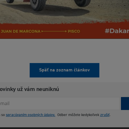
Späť na zoznam článkov
novinky už vám neuniknú
m so
spracúvaním osobných údajov.
Odber môžete kedykoľvek
zrušiť
.