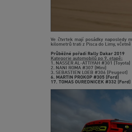
Ve čtvrtek mají posádky naposledy m
kilometrů trati z Pisca do Limy, včetn
Průběžné pořadí Rally Dakar 2019
Kategorie automobilů po 9. etapě:
1. NASSER AL-ATTIYAH #301 (Toyota)
2. NANI ROMA #307 (Mini)
3. SEBASTIEN LOEB #306 (Peugeot)
6. MARTIN PROKOP #305 (Ford)
17. TOMAS OUREDNICEK #332 (Ford)