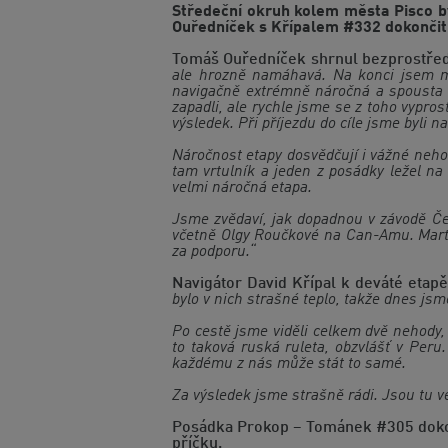
Středeční okruh kolem města Pisco by
Ouředníček s Křípalem #332 dokončit 
Tomáš Ouředníček shrnul bezprostředn
ale hrozně namáhavá. Na konci jsem ml
navigačně extrémně náročná a spousta au
zapadli, ale rychle jsme se z toho vypro
výsledek. Při příjezdu do cíle jsme byli na
Náročnost etapy dosvědčují i vážné nehod
tam vrtulník a jeden z posádky ležel n
velmi náročná etapa.
Jsme zvědaví, jak dopadnou v závodě Če
včetně Olgy Roučkové na Can-Amu. Marti
za podporu.“
Navigátor David Křípal k deváté etapě
bylo v nich strašné teplo, takže dnes jsme
Po cestě jsme viděli celkem dvě nehody, 
to taková ruská ruleta, obzvlášť v Peru
každému z nás může stát to samé.
Za výsledek jsme strašně rádi. Jsou tu v
Posádka Prokop – Tománek #305 dokonči
příčku.