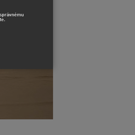
o správnému
te.