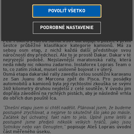
POVOLIŤ VŠETKO
PODROBNÉ NASTAVENIE
Do konce Rally Dakar 2019 zbývají poslední dva dny. Česko-
španělská posádka Aleš Loprais, Ferran Marco Alcayna,
Petr Pokora s Tatrou Jamal #507 dál bojuje o pozice v první
šestce průběžné klasifikace kategorie kamionů. Má za
sebou osm etap, z nichž každá další předstihuje svou
náročností dny předchozí. Ale to je prostě Dakar. Dakar v té
nejryzejší podobě. Nejslavnější maratonská rally, která
nedá nikdy nic nikomu zadarmo. Instaforex Loprais Team o
to, co zatím získal, musel usilovně bojovat i v úterý.
Osmá etapa dakarské rally zavedla celou soutěžní karavanu
ze San Juanu de Marcona zpět do Pisca. Pro posádky
automobilů a kamionů byla její rychlostní zkouška se svými
360 kilometry druhou nejdelší z celé soutěže. V úvodu jim
dopřála závodění na rychlých pistách, aby je následně vrhla
do obřích dun pouště Ica.
"Dnešní etapu jsem si chtěl nadělit. Plánoval jsem, že budeme
postupně zrychlovat, a nejprve to skutečně šlo jako po másle.
Začátek byl úchvatný, fakt nám to jelo. Úplně jsme letěli a
postupně jsme předjeli několik velkých hráčů, jako jsou
Sotnikov nebo van Genugten,"
popisuje Aleš Loprais úvodní
část měřeného úseku.