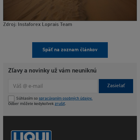
Zdroj: Instaforex Loprais Team
Späť na zoznam článkov
Zľavy a novinky už vám neuniknú
Zasielať
Súhlasím so
spracúvaním osobných údajov.
Odber môžete kedykoľvek
zrušiť
.