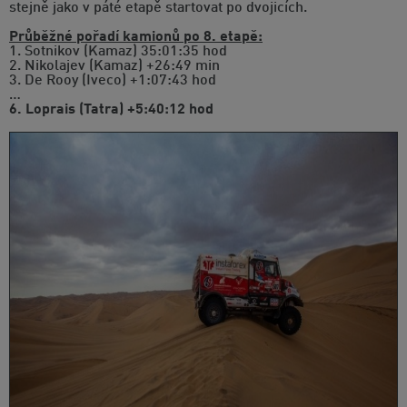
stejně jako v páté etapě startovat po dvojicích.
Průběžné pořadí kamionů po 8. etapě:
1. Sotnikov (Kamaz) 35:01:35 hod
2. Nikolajev (Kamaz) +26:49 min
3. De Rooy (Iveco) +1:07:43 hod
…
6. Loprais (Tatra) +5:40:12 hod