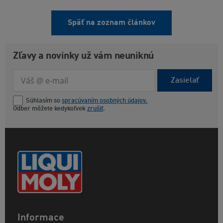
Späť na zoznam článkov
Zľavy a novinky už vám neuniknú
Zasielať
Súhlasím so
spracúvaním osobných údajov.
Odber môžete kedykoľvek
zrušiť
.
Informace