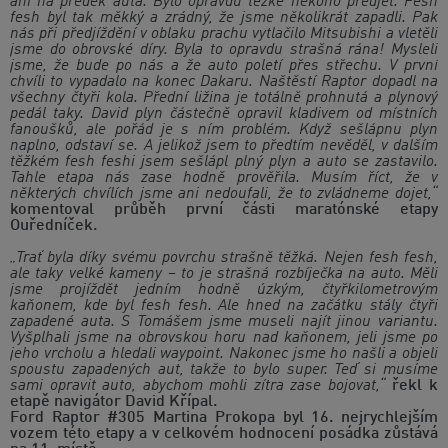
ani na předek auta. Bylo opravdu těžké někoho předjet. Fesh
fesh byl tak měkký a zrádný, že jsme několikrát zapadli. Pak
nás při předjíždění v oblaku prachu vytlačilo Mitsubishi a vletěli
jsme do obrovské díry. Byla to opravdu strašná rána! Mysleli
jsme, že bude po nás a že auto poletí přes střechu. V první
chvíli to vypadalo na konec Dakaru. Naštěstí Raptor dopadl na
všechny čtyři kola. Přední ližina je totálně prohnutá a plynový
pedál taky. David plyn částečně opravil kladivem od místních
fanoušků, ale pořád je s ním problém. Když sešlápnu plyn
naplno, odstaví se. A jelikož jsem to předtím nevěděl, v dalším
těžkém fesh feshi jsem sešlápl plný plyn a auto se zastavilo.
Tahle etapa nás zase hodně prověřila. Musím říct, že v
některých chvílích jsme ani nedoufali, že to zvládneme dojet,“
komentoval průběh první části maratónské etapy
Ouředníček.
„Trať byla díky svému povrchu strašně těžká. Nejen fesh fesh,
ale taky velké kameny – to je strašná rozbíječka na auto. Měli
jsme projíždět jedním hodně úzkým, čtyřkilometrovým
kaňonem, kde byl fesh fesh. Ale hned na začátku stály čtyři
zapadené auta. S Tomášem jsme museli najít jinou variantu.
Vyšplhali jsme na obrovskou horu nad kaňonem, jeli jsme po
jeho vrcholu a hledali waypoint. Nakonec jsme ho našli a objeli
spoustu zapadených aut, takže to bylo super. Teď si musíme
sami opravit auto, abychom mohli zítra zase bojovat,“
řekl k
etapě navigátor David Křípal.
Ford Raptor #305 Martina Prokopa byl 16. nejrychlejším
vozem této etapy a v celkovém hodnocení posádka zůstává