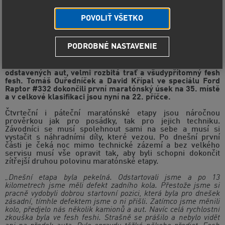
POVOLIŤ VŠETKO
Ve čtvrtek byla na programu Rally Dakar 2019 první část
PODROBNÉ NASTAVENIE
maratónské etapy vedoucí z Arequipy do Tacny. Tuto 664
kilometrů dlouhou peruánskou výzvu posádky absolvovaly
bez servisní pomoci. Byla to opět náročná etapa – spousta
odstavených aut, velmi rozbitá trať a všudypřítomný fesh
fesh. Tomáš Ouředníček a David Křípal ve speciálu Ford
Raptor #332 dokončili první maratónský úsek na 35. místě
a v celkové klasifikaci jsou nyní na 22. příčce.
Čtvrteční i páteční maratónské etapy jsou náročnou
prověrkou jak pro posádky, tak pro jejich techniku.
Závodníci se musí spolehnout sami na sebe a musí si
vystačit s náhradními díly, které vezou. Po dnešní první
části je čeká noc mimo technické zázemí a bez velkého
servisu musí vše opravit tak, aby byli schopni dokončit
zítřejší druhou polovinu maratónské etapy.
„Dnešní etapa byla pekelná. Odstartovali jsme a po 13
kilometrech jsme měli defekt zadního kola. Přestože jsme si
pracně vydobyli dobrou startovní pozici, která byla pro dnešek
zásadní, tímhle defektem jsme o ni přišli. Zatímco jsme měnili
kolo, předjelo nás několik kamionů a aut. Navíc celá rychlostní
zkouška byla ve fesh feshi. Strašně se prášilo a nebylo vidět