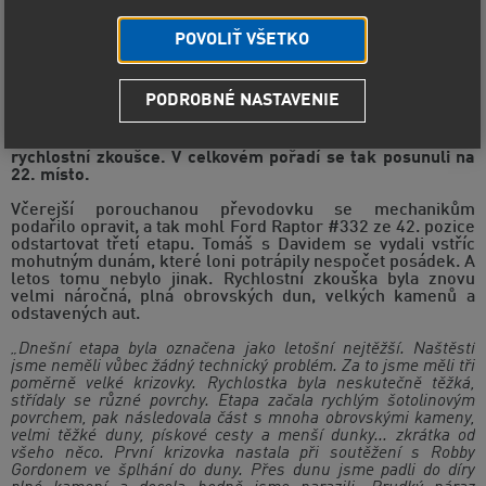
POVOLIŤ VŠETKO
Středeční třetí etapa Rally Dakar, mezi městy San Juan de
PODROBNÉ NASTAVENIE
Marcona a Arequipa, přinesla posádkám MP-Sports i přes
svou velkou náročnost dobré výsledky. Ouředníček s
Křípalem zajeli 24. nejrychlejší čas na 331 km dlouhé
rychlostní zkoušce. V celkovém pořadí se tak posunuli na
22. místo.
Včerejší porouchanou převodovku se mechanikům
podařilo opravit, a tak mohl Ford Raptor #332 ze 42. pozice
odstartovat třetí etapu. Tomáš s Davidem se vydali vstříc
mohutným dunám, které loni potrápily nespočet posádek. A
letos tomu nebylo jinak. Rychlostní zkouška byla znovu
velmi náročná, plná obrovských dun, velkých kamenů a
odstavených aut.
„Dnešní etapa byla označena jako letošní nejtěžší. Naštěstí
jsme neměli vůbec žádný technický problém. Za to jsme měli tři
poměrně velké krizovky. Rychlostka byla neskutečně těžká,
střídaly se různé povrchy. Etapa začala rychlým šotolinovým
povrchem, pak následovala část s mnoha obrovskými kameny,
velmi těžké duny, pískové cesty a menší dunky... zkrátka od
všeho něco. První krizovka nastala při soutěžení s Robby
Gordonem ve šplhání do duny. Přes dunu jsme padli do díry