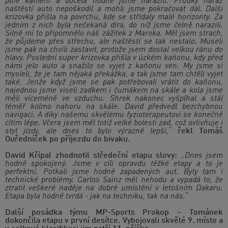
plné kamení a docela hodně jsme narazili. Prudký náraz
naštěstí auto nepoškodil a mohli jsme pokračovat dál. Další
krizovka přišla na povrchu, kde se střídaly malé horizonty. Za
jedním z nich byla nečekaná díra, do níž jsme čelně narazili.
Silně mi to připomnělo náš zážitek z Maroka. Měl jsem strach,
že půjdeme přes střechu, ale naštěstí se tak nestalo. Museli
jsme pak na chvíli zastavit, protože jsem dostal velkou ránu do
hlavy. Poslední super krizovka přišla v úzkém kaňonu, kdy před
námi jelo auto a snažilo se vyjet z kaňonu ven. My jsme si
mysleli, že je tam nějaká překážka, a tak jsme tam chtěli vyjet
také. Jenže když jsme se pak potřebovali vrátit do kaňonu,
najednou jsme viseli zadkem i čumákem na skále a kola jsme
měli víceméně ve vzduchu. Shrek nakonec vyšplhal a stál
téměř kolmo nahoru na skále. David předvedl bezchybnou
navigaci. A díky našemu skvělému fyzioterapeutovi se konečně
cítím lépe. Včera jsem měl totiž velké bolesti zad, což ovlivňuje i
styl jízdy, ale dnes to bylo výrazně lepší,“
řekl Tomáš
Ouředníček po příjezdu do bivaku.
David Křípal zhodnotil středeční etapu slovy:
„Dnes jsem
hodně spokojený. Jsme v cíli opravdu těžké etapy a to je
perfektní. Potkali jsme hodně zapadených aut. Byly tam i
technické problémy. Carlos Sainz měl nehodu a vypadá to, že
ztratil veškeré naděje na dobré umístění v letošním Dakaru.
Etapa byla hodně tvrdá - jak na techniku, tak na nás.“
Další posádka týmu MP-Sports Prokop – Tománek
dokončila etapu v první desítce. Vybojovali skvělé 9. místo a