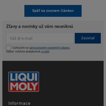
Späť na zoznam článkov
Zľavy a novinky už vám neuniknú
Zasielať
Súhlasím so
spracúvaním osobných údajov.
Odber môžete kedykoľvek
zrušiť
.
Informace