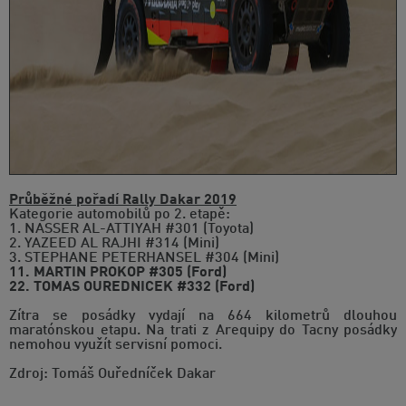
Průběžné pořadí Rally Dakar 2019
Kategorie automobilů po 2. etapě:
1. NASSER AL-ATTIYAH #301 (Toyota)
2. YAZEED AL RAJHI #314 (Mini)
3. STEPHANE PETERHANSEL #304 (Mini)
11. MARTIN PROKOP #305 (Ford)
22. TOMAS OUREDNICEK #332 (Ford)
Zítra se posádky vydají na 664 kilometrů dlouhou
maratónskou etapu. Na trati z Arequipy do Tacny posádky
nemohou využít servisní pomoci.
Zdroj: Tomáš Ouředníček Dakar