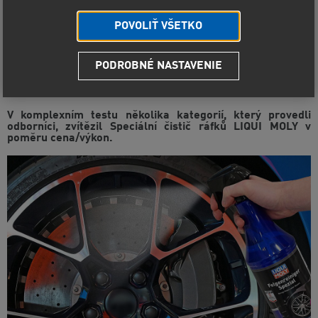
POVOLIŤ VŠETKO
PODROBNÉ NASTAVENIE
Speciální čistič ráfků zvítězil v testu
ceny a výkonu
V komplexním testu několika kategorií, který provedli
odborníci, zvítězil Speciální čistič ráfků LIQUI MOLY v
poměru cena/výkon.