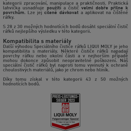
kategorii zpracování, manipulace a praktičnosti. Praktická
lahvička usnadňuje
použití
a čistič
velmi dobře přilne k
povrchům
. Lze jej
cíleně dávkovat
a aplikovat na čištěné
ráfky.
S 28 z 30 možných hodnotících bodů dosáhl speciální čistič
ráfků nejlepšího výsledku v této kategorii.
Kompatibilita s materiály
Další výhodou Speciálního čističe ráfků LIQUI MOLY je jeho
kompatibilita s materiály. Některé čističe ráfků napadají
povrchy ráfku nebo okolní části a v nejhorším případě
mohou dokonce způsobit neopravitelné poškození. Náš
speciální čistič ráfků byl naproti tomu vyvinutý k ochraně
choulostivých materiálů, jako je chrom nebo hliník.
Díky tomu získal v této kategorii 43 z 50 možných
hodnotících bodů.