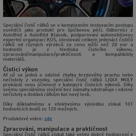
Speciální čistič ráfků se v komplexním testovacím postupu
osvědčil jako produkt pro špičkovou péči. Odborníci z
AutoBild a AutoBild Klassik, podporovaní automobilovou
expertní organizací KÜS, otestovali celkem jedenáct čističů
ráfků od různých výrobců za cenu nižší než 20 eur a
hodnotili je z hlediska čisticího výkonu,
zpracování/manipulace/praktičnosti a kompatibility
materiálů.
Čisticí výkon
Ať už se jedná o odolné zbytky brzdového prachu nebo
nečistoty z vozovky, speciální čistič ráfků LIQUI MOLY
prokázal svou účinnost v kategorii čisticích výkonů. Díky
svému speciálnímu složení bez námahy odstraňuje i odolné
nečistoty a dodává ráfkům kol nový lesk.
Díky důkladnému a efektivnímu výsledku získal 101
hodnotících bodů ze 120 možných.
Produktové video:
zde
Zpracování, manipulace a praktičnost
Speciální čistič ráfků získal také velmi dobré hodnocení v