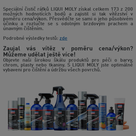
Speciální čistič ráfků LIQUI MOLY získal celkem 173 z 200
možných hodnotících bodů a zajistil si tak vítězství v
poměru cena/výkon. Přesvědčte se sami o jeho působivém
účinku a rozlučte se s odolným brzdovým prachem a
únavným čištěním.
Podrobné výsledky testů:
zde
Zaujal vás vítěz v poměru cena/výkon?
Můžeme udělat ještě více!
Objevte naši širokou škálu produktů pro péči o barvy,
chrom, plasty nebo tkaniny. S LIQUI MOLY jste optimálně
vybaveni pro čištění a údržbu všech povrchů.