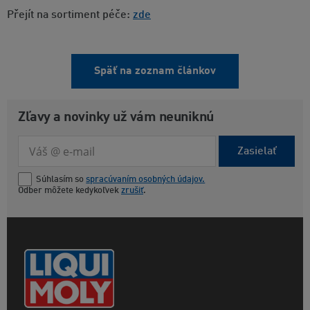
Přejít na sortiment péče:
zde
Späť na zoznam článkov
Zľavy a novinky už vám neuniknú
Zasielať
Súhlasím so
spracúvaním osobných údajov.
Odber môžete kedykoľvek
zrušiť
.