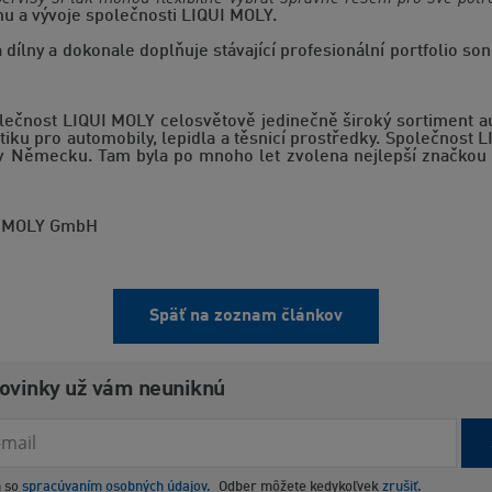
u a vývoje společnosti LIQUI MOLY.
lny a dokonale doplňuje stávající profesionální portfolio sond,
olečnost LIQUI MOLY celosvětově jedinečně široký sortiment 
etiku pro automobily, lepidla a těsnicí prostředky. Společnost L
a v Německu. Tam byla po mnoho let zvolena nejlepší značkou 
I MOLY GmbH
Späť na zoznam článkov
novinky už vám neuniknú
m so
spracúvaním osobných údajov.
Odber môžete kedykoľvek
zrušiť
.