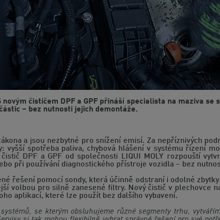
 novým čističem DPF a GPF přináší specialista na maziva se s
 částic – bez nutnosti jejich demontáže.
 zákona a jsou nezbytné pro snížení emisí. Za nepříznivých p
 vyšší spotřeba paliva, chybová hlášení v systému řízení mo
istič DPF a GPF od společnosti LIQUI MOLY rozpouští vytvrz
ebo při používání diagnostického přístroje vozidla – bez nutnos
čené řešení pomocí sondy, která účinně odstraní i odolné zbytky p
ší volbou pro silně zanesené filtry. Nový čistič v plechovce nab
o aplikací, které lze použít bez dalšího vybavení.
h systémů, se kterým obsluhujeme různé segmenty trhu, vytváří
rvisy si tak mohou flexibilně vybrat správné řešení pro své potře