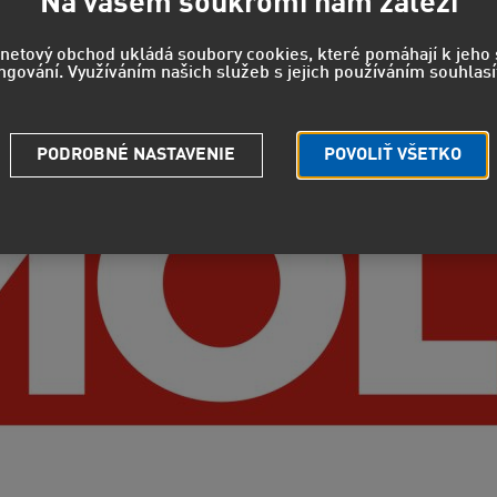
Na vašem soukromí nám záleží
rnetový obchod ukládá soubory cookies, které pomáhají k jeh
ngování. Využíváním našich služeb s jejich používáním souhlasí
PODROBNÉ NASTAVENIE
POVOLIŤ VŠETKO