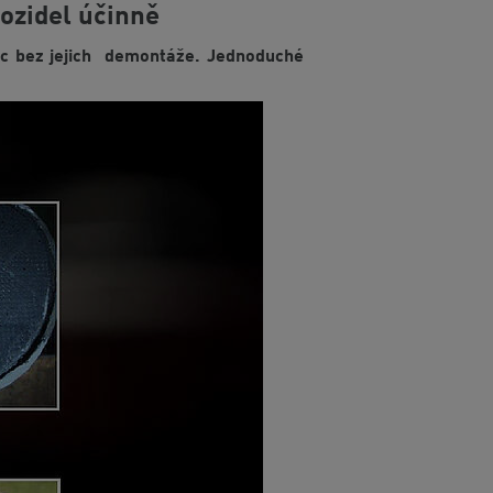
vozidel účinně
tic bez jejich demontáže. Jednoduché