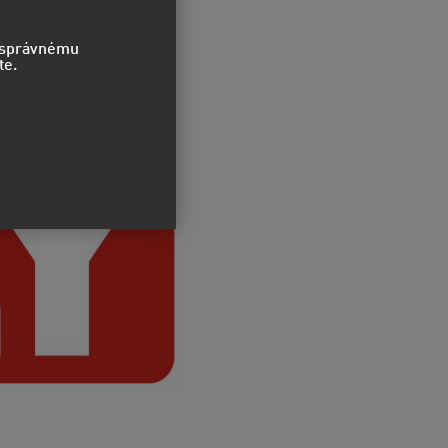
o správnému
te.