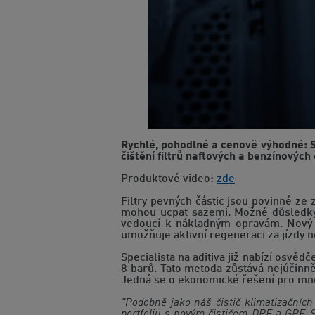
Rychlé, pohodlné a cenově výhodné: S
čištění filtrů naftových a benzínových
Produktové video:
zde
Filtry pevných částic jsou povinné ze
mohou ucpat sazemi. Možné důsledky:
vedoucí k nákladným opravám. Nový č
umožňuje aktivní regeneraci za jízdy n
Specialista na aditiva již nabízí osvěd
8 barů. Tato metoda zůstává nejúčinněj
Jedná se o ekonomické řešení pro mnoh
"Podobně jako náš čistič klimatizačníc
portfoliu s novým čističem DPF a GPF. Se