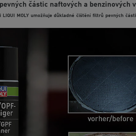
y pevných částic naftových a benzinových 
i LIQUI MOLY umožňuje důkladné čištění filtrů pevných čás