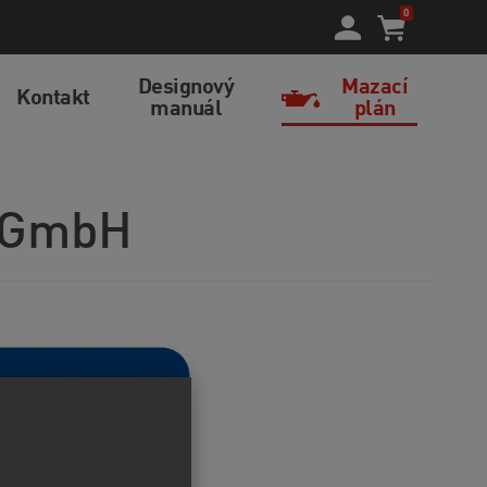
0
Designový
Mazací
Kontakt
manuál
plán
Y GmbH