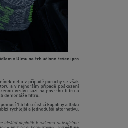
ídlem v Ulmu na trh účinné řešení pro
odmínek nebo v případě poruchy se však
toru a v nejhorším případě poškození
enou vrstvu sazí na povrchu filtru a
ti demontáže filtru.
omocí 1,5 litru čisticí kapaliny a tlaku
ízí rychlejší a jednodušší alternativu.
me ideální doplněk k našemu stávajícímu
by – aniž by si konkurovaly,"
vysvětluje