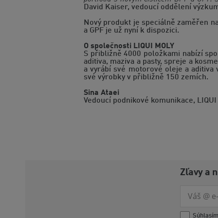
David Kaiser, vedoucí oddělení výzkum
Nový produkt je speciálně zaměřen na dí
a GPF je už nyní k dispozici.
O společnosti LIQUI MOLY
S přibližně 4000 položkami nabízí sp
aditiva, maziva a pasty, spreje a kosm
a vyrábí své motorové oleje a aditiv
své výrobky v přibližně 150 zemích.
Sina Ataei
Vedoucí podnikové komunikace, LIQU
Zľavy a 
Súhlasí