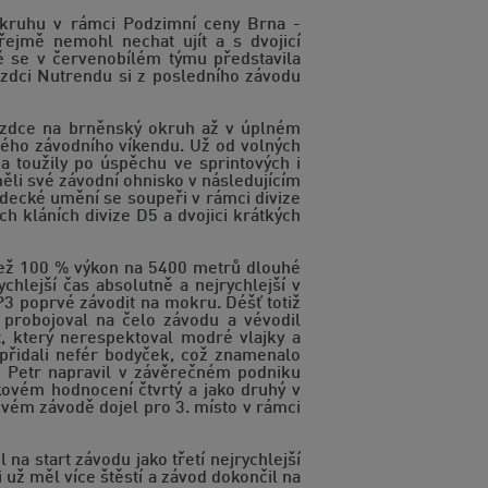
kruhu v rámci Podzimní ceny Brna -
jmě nemohl nechat ujít a s dvojicí
ě se v červenobílém týmu představila
ezdci Nutrendu si z posledního závodu
jezdce na brněnský okruh až v úplném
ého závodního víkendu. Už od volných
 toužily po úspěchu ve sprintových i
 měli své závodní ohnisko v následujícím
zdecké umění se soupeři v rámci divize
 kláních divize D5 a dvojici krátkých
 než 100 % výkon na 5400 metrů dlouhé
ychlejší čas absolutně a nejrychlejší v
P3 poprvé závodit na mokru. Déšť totiž
 probojoval na čelo závodu a vévodil
, který nerespektoval modré vlajky a
 přidali nefér bodyček, což znamenalo
i Petr napravil v závěrečném podniku
kovém hodnocení čtvrtý a jako druhý v
tovém závodě dojel pro 3. místo v rámci
a start závodu jako třetí nejrychlejší
i už měl více štěstí a závod dokončil na