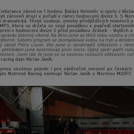
Endurance závod na 1 hodinu. Balász Volontér si spolu s Václa
 byli zároveň druzí v pořadí v rámci hodnocení divize 5. S 
i dramatická. Těsné souboje, mnoho předjížděcích manévrů a
P3, která se držela se svojí posádkou v popředí startovního
 první v hodnocení divize 5 před posádkou Jirásek – Vojtěch
 opravdu bláznivý víkend. Na Brno jsme se těšili celou sezónu a ch
 výborně. Sobotní program se zkomplikoval vodou na trati a deštěm. 
tý závod Petru Lisovi. Vše jsme si vynahradili vítězstvím v rámc
 s přehledem jsme kontrolovali první místo. Úplný závěr patřil r
ístem. Jsem rád, že jsme se se sezónou rozloučili vítězstvím, což 
acing days Václav Janík.
hovou sezónou pojede i pro závěrečné svezení po českých k
tým Nutrend Racing nastoupí Václav Janík s Normou M20FC