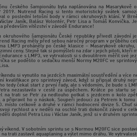
zónu českého šampionátu byla naplánována na Masarykově o
9. Nutrend Racing si tento motoristický svátek samozře
al o poslední letošní body v rámci okruhových klání. V Brn
Václav Janík, Balász Volontér, Petr Lisa a Tomáš Konvička. J
 a především vítězství v závodě Endurance!
ku okruhového šampionátu České republiky přivedl závodní 
trend Racing měly před sebou náročný program v průběhu cel
ma LMP3 proháněly po české klasice – Masarykově okruhu, a
mní ceny. Stejně tak si pomýšleli na zdar i jejich piloti, kteří
 Endurance s LMP3, ve vytrvalosti si s dvoulitrem měřil své je
ička se podělilo o sedačku menší Normy M20FC ve sprintových
Lisa.
íkendu si vynutilo na jezdcích maximální soustředění a více
vní kvalifikace pro sprintový závod, když si připsal druhý nejr
o tedy čekal start z první řady, ale s vědomím, že bude s LM
Petra nezastavilo v cestě za úspěchem. Krátce po startu se
l na trati se Petr za nedlouho potkal s jezdcem o kolo zpět
 a připravil ho o náskok. Soupeři jedoucí za Petrem k tomu
0. místo celkově a druhé v rámci hodnocení divize 5. Chuť s
voji rychlost a v neděli na oschlé trati dokončil závod v cel
eděli doplnil Petra Lisu i Václav Janík, jenž si v druhém sprin
ý víkend. V sobotním sprintu se s Normou M20FC sice postavil n
o na trati zastavil aquaplaning a výlet mimo dráhu. Ve vytrvalost