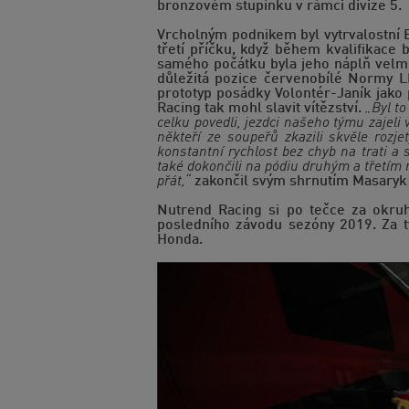
bronzovém stupínku v rámci divize 5.
Vrcholným podnikem byl vytrvalostní 
třetí příčku, když během kvalifikace
samého počátku byla jeho náplň velm
důležitá pozice červenobílé Normy LM
prototyp posádky Volontér-Janík jako
Racing tak mohl slavit vítězství.
„Byl to
celku povedli, jezdci našeho týmu zajeli
někteří ze soupeřů zkazili skvěle rozje
konstantní rychlost bez chyb na trati a
také dokončili na pódiu druhým a třetím m
přát,“
zakončil svým shrnutím Masaryk r
Nutrend Racing si po tečce za okru
posledního závodu sezóny 2019. Za 
Honda.