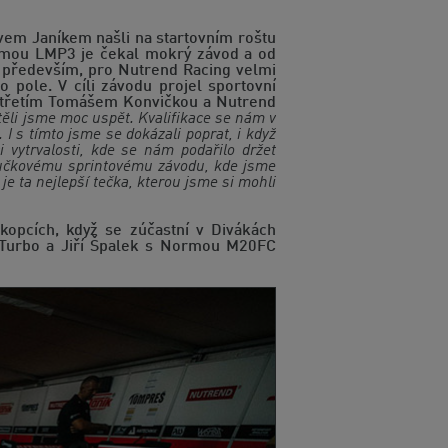
vem Janíkem našli na startovním roštu
Normou LMP3 je čekal mokrý závod a od
 především, pro Nutrend Racing velmi
 pole. V cíli závodu projel sportovní
 a třetím Tomášem Konvičkou a Nutrend
těli jsme moc uspět. Kvalifikace se nám v
I s tímto jsme se dokázali poprat, i když
i vytrvalosti, kde se nám podařilo držet
ozlučkovému sprintovému závodu, kde jsme
je ta nejlepší tečka, kterou jsme si mohli
opcích, když se zúčastní v Divákách
 Turbo a Jiří Špalek s Normou M20FC