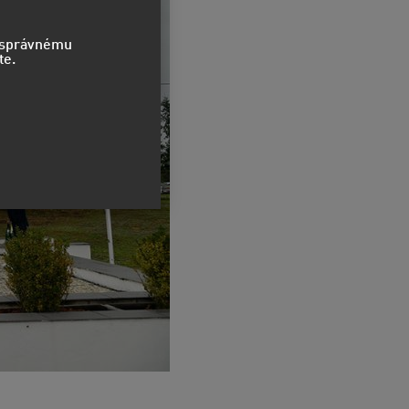
o správnému
te.