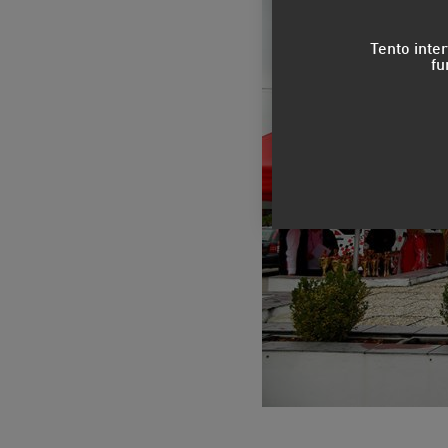
Tento inte
fu