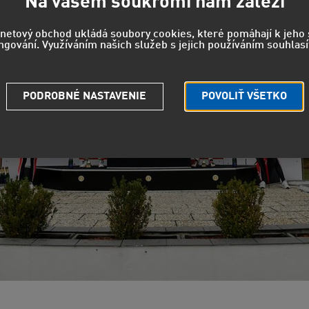
Na vašem soukromí nám záleží
rnetový obchod ukládá soubory cookies, které pomáhají k jeh
ngování. Využíváním našich služeb s jejich používáním souhlasí
PODROBNÉ NASTAVENIE
POVOLIŤ VŠETKO