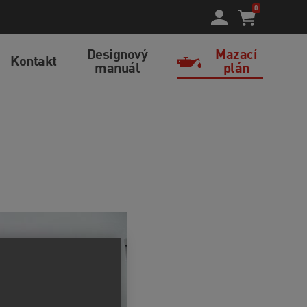
0
Designový
Mazací
Kontakt
manuál
plán