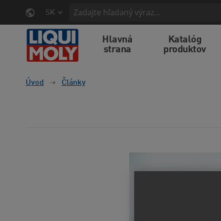
SK
Hlavná
Katalóg
strana
produktov
Úvod
Články