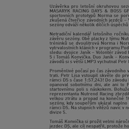
Uzávěrka pro letošní okruhovou se
MASARYK RACING DAYS & BOSS GP 201
sportovních prototypů Norma se porv
zkušená čtveřice závodních jezdců – 
sezóny odváží několik dílčích úspěchů
Netradiční kalendář letošního roční
závěru sezóny. Obě placky z týmu Nu
tréninků se dvoulitrová Norma i Nor
vytrvalostních kláních v programu Podzi
sledu: dvojice Janík – Volontér závod
5 i Tomáš Konvička. Duo Janík – Konv
závodů si s větší LMP3 vychutnal Petr 
Proměnlivé počasí po čas závodního v
trati. Petr Lisa vstoupil skvěle do pr
rámci D5 s čase 1:57,243! Do závodu h
opanoval sobotnímu dni, ale ani to 
startovnímu poli s náskokem. Bohuže
reprezentanta Nutrend Racing zbrzdil
velkou ztrátu a propad na konečné 1
sezóny, kdy soupeřům ukázal naplno s
rámci D5. Na stupních vítězů navíc v n
divize 5.
Tomáš Konvička si prožil velmi náročn
jezdec D5, ale cíl nespatřil, protože h