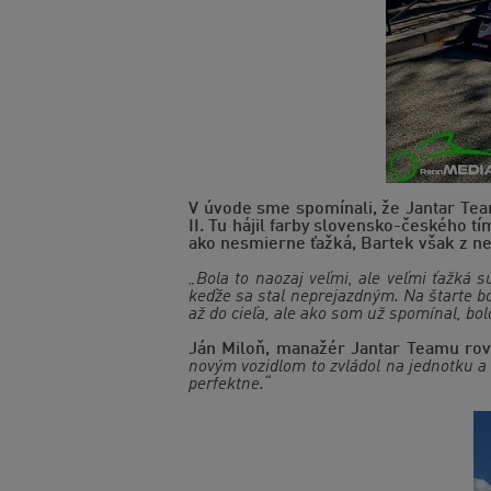
V úvode sme spomínali, že Jantar Team
II. Tu hájil farby slovensko-českého 
ako nesmierne ťažká, Bartek však z nej
„
Bola to naozaj veľmi, ale veľmi ťažká 
keďže sa stal neprejazdným. Na štarte bo
až do cieľa, ale ako som už spomínal, bo
Ján Miloň, manažér Jantar Teamu rov
novým vozidlom to zvládol na jednotku a
perfektne.“