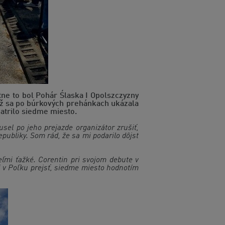
tne to bol Pohár Ślaska I Opolszczyzny
ťaž sa po búrkových prehánkach ukázala
patrilo siedme miesto.
sel po jeho prejazde organizátor zrušiť,
publiky. Som rád, že sa mi podarilo dôjsť
veľmi ťažké. Corentin pri svojom debute v
i v Poľku prejsť, siedme miesto hodnotím