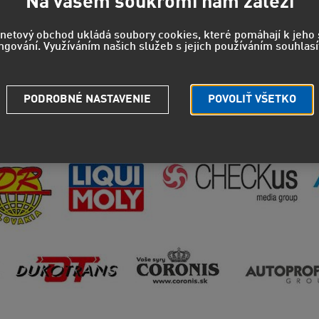
Na vašem soukromí nám záleží
rnetový obchod ukládá soubory cookies, které pomáhají k jeh
ngování. Využíváním našich služeb s jejich používáním souhlasí
PODROBNÉ NASTAVENIE
POVOLIŤ VŠETKO