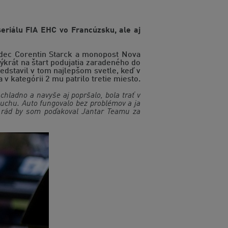
eriálu FIA EHC vo Francúzsku, ale aj
zdec Corentin Starck a monopost Nova
krát na štart podujatia zaradeného do
edstavil v tom najlepšom svetle, keď v
v kategórii 2 mu patrilo tretie miesto.
chladno a navyše aj popršalo, bola trať v
uchu. Auto fungovalo bez problémov a ja
 a rád by som poďakoval Jantar Teamu za