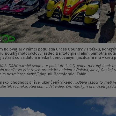
 bojoval aj v rámci podujatia Cross Country v Poľsku, konkré
tímu poľský motocyklový jazdec Bartolomiej Tabin. Samotná sú
 vyťažil čo sa dalo a medzi licencovanými jazdcami mu v cieli 
súťaž. Dážď narobil svoje a v podstate každý jeden meraný úsek mu
lo množstvo výborných pretekárov nielen z Poľska, ale aj Českej re
lo to nesmierne ťažké,“
doplnil Bartolomiej Tabin.
nako ohodnotil práve ukončený víkend:
„Obaja jazdci to mali 
 Bartek rovnako. Keď som videl video, čím všetkým si museli jazdc