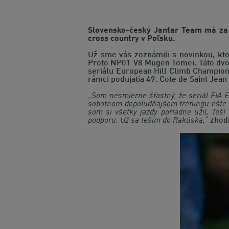
Slovensko-český Jantar Team má za s
cross country v Poľsku.
Už sme vás zoznámili s novinkou, kt
Proto NP01 V8 Mugen Tomei. Táto dvoj
seriálu European Hill Climb Champions
rámci podujatia 49. Cote de Saint Jean
„Som nesmierne šťastný, že seriál FIA EH
sobotnom dopoludňajšom tréningu ešte v
som si všetky jazdy poriadne užil. Teš
podporu. Už sa teším do Rakúska,“
zhodn