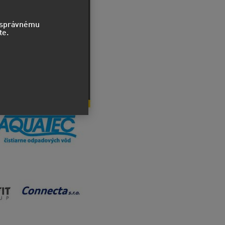
o správnému
te.