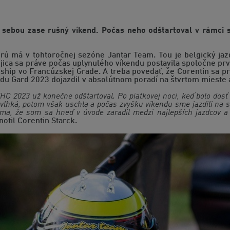
ebou zase rušný víkend. Počas neho odštartoval v rámci s
orú má v tohtoročnej sezóne Jantar Team. Tou je belgický ja
ica sa práve počas uplynulého víkendu postavila spoločne prvý
hip vo Francúzskej Grade. A treba povedať, že Corentin sa pr
 du Gard 2023 dojazdil v absolútnom poradí na štvrtom mieste a 
C 2023 už konečne odštartoval. Po piatkovej noci, keď bolo dosť 
lhká, potom však uschla a počas zvyšku víkendu sme jazdili na s
í ma, že som sa hneď v úvode zaradil medzi najlepších jazdcov
otil Corentin Starck.