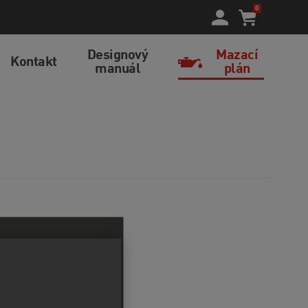
0
Designový
Mazací
Kontakt
manuál
plán