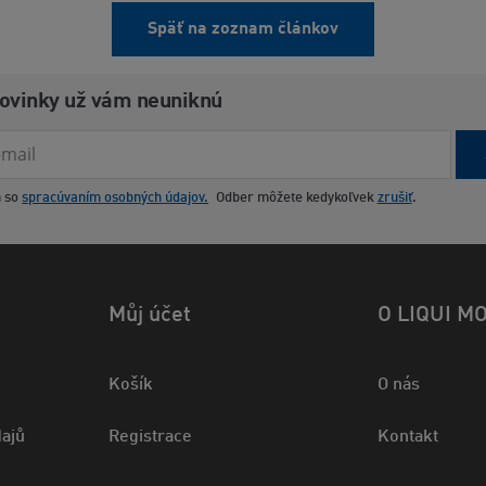
Späť na zoznam článkov
novinky už vám neuniknú
m so
spracúvaním osobných údajov.
Odber môžete kedykoľvek
zrušiť
.
Můj účet
O LIQUI M
Košík
O nás
ajů
Registrace
Kontakt