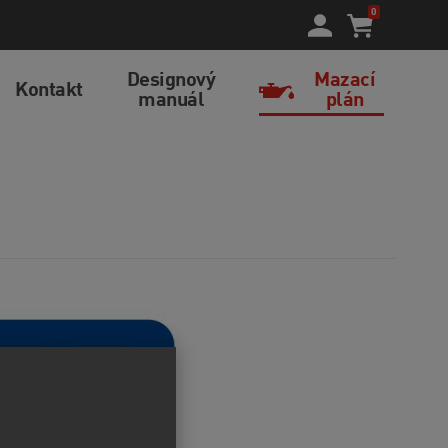
0
Designový
Mazací
Kontakt
manuál
plán