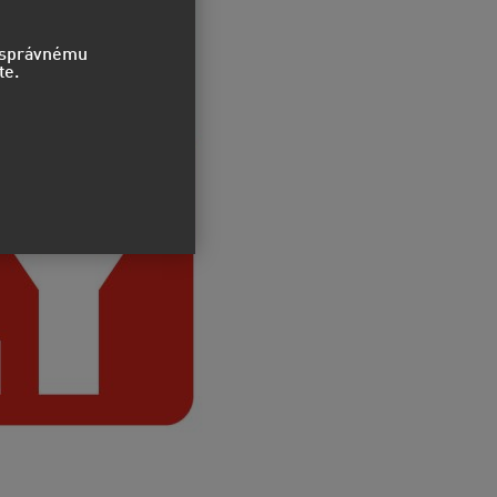
o správnému
te.