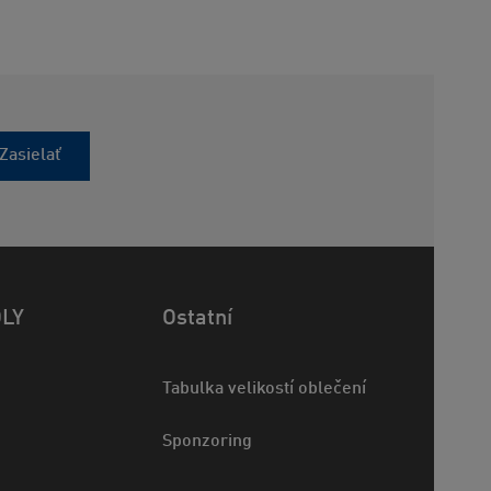
Zasielať
OLY
Ostatní
Tabulka velikostí oblečení
Sponzoring