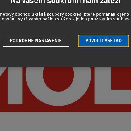
Na vašem soukromí nám záleží
rnetový obchod ukládá soubory cookies, které pomáhají k jeh
ngování. Využíváním našich služeb s jejich používáním souhlasí
PODROBNÉ NASTAVENIE
POVOLIŤ VŠETKO