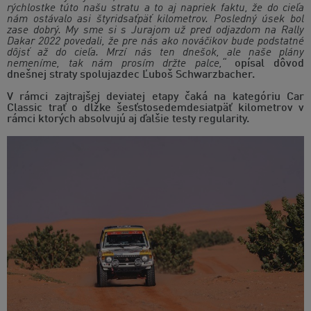
rýchlostke túto našu stratu a to aj napriek faktu, že do cieľa
nám ostávalo asi štyridsaťpäť kilometrov. Posledný úsek bol
zase dobrý. My sme si s Jurajom už pred odjazdom na Rally
Dakar 2022 povedali, že pre nás ako nováčikov bude podstatné
dôjsť až do cieľa. Mrzí nás ten dnešok, ale naše plány
nemeníme, tak nám prosím držte palce,“
opísal dôvod
dnešnej straty spolujazdec Ľuboš Schwarzbacher.
V rámci zajtrajšej deviatej etapy čaká na kategóriu Car
Classic trať o dĺžke šesťstosedemdesiatpäť kilometrov v
rámci ktorých absolvujú aj ďalšie testy regularity.