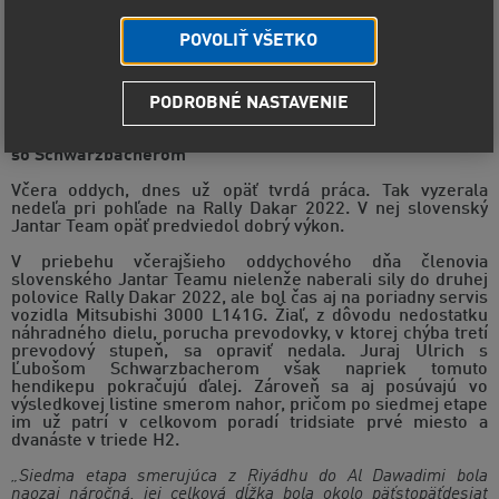
POVOLIŤ VŠETKO
PODROBNÉ NASTAVENIE
Etapa č. 7 - Ďalšia dobrá etapa pre Jantar Team a Ulricha
so Schwarzbacherom
Včera oddych, dnes už opäť tvrdá práca. Tak vyzerala
nedeľa pri pohľade na Rally Dakar 2022. V nej slovenský
Jantar Team opäť predviedol dobrý výkon.
V priebehu včerajšieho oddychového dňa členovia
slovenského Jantar Teamu nielenže naberali sily do druhej
polovice Rally Dakar 2022, ale bol čas aj na poriadny servis
vozidla Mitsubishi 3000 L141G. Žiaľ, z dôvodu nedostatku
náhradného dielu, porucha prevodovky, v ktorej chýba tretí
prevodový stupeň, sa opraviť nedala. Juraj Ulrich s
Ľubošom Schwarzbacherom však napriek tomuto
hendikepu pokračujú ďalej. Zároveň sa aj posúvajú vo
výsledkovej listine smerom nahor, pričom po siedmej etape
im už patrí v celkovom poradí tridsiate prvé miesto a
dvanáste v triede H2.
„Siedma etapa smerujúca z Riyádhu do Al Dawadimi bola
naozaj náročná, jej celková dĺžka bola okolo päťstopäťdesiat