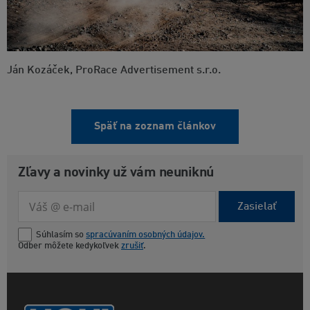
Ján Kozáček, ProRace Advertisement s.r.o.
Späť na zoznam článkov
Zľavy a novinky už vám neuniknú
Zasielať
Súhlasím so
spracúvaním osobných údajov.
Odber môžete kedykoľvek
zrušiť
.