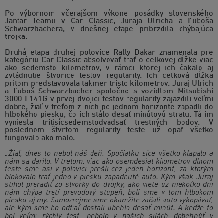
Po výbornom včerajšom výkone posádky slovenského
Jantar Teamu v Car Classic, Juraja Ulricha a Ľuboša
Schwarzbachera, v dnešnej etape pribrzdila chýbajúca
trojka.
Druhá etapa druhej polovice Rally Dakar znamenala pre
kategóriu Car Classic absolvovať trať o celkovej dĺžke viac
ako sedemsto kilometrov, v rámci ktorej ich čakalo aj
zvládnutie štvorice testov regularity. Ich celková dĺžka
pritom predstavovala takmer tristo kilometrov. Juraj Ulrich
a Ľuboš Schwarzbacher spoločne s vozidlom Mitsubishi
3000 L141G v prvej dvojici testov regularity zajazdili veľmi
dobre, žiaľ v treťom z nich po jednom horizonte zapadli do
hlbokého piesku, čo ich stálo desať minútovú stratu. Tá im
vyniesla tritisícsedemstodvadsať trestných bodov. V
poslednom štvrtom regularity teste už opäť všetko
fungovalo ako malo.
„Žiaľ, dnes to nebol náš deň. Spočiatku síce všetko klapalo a
nám sa darilo. V treťom, viac ako osemdesiat kilometrov dlhom
teste sme asi v polovici prešli cez jeden horizont, za ktorým
blokovalo trať jedno v piesku zapadnuté auto. Kým však Juraj
stihol preradiť zo štvorky do dvojky, ako viete už niekoľko dní
nám chýba tretí prevodový stupeň, boli sme v tom hlbokom
piesku aj my. Samozrejme sme okamžite začali auto vykopávať,
ale kým sme ho odtiaľ dostali ubehlo desať minút. A keďže to
bol veľmi rýchly test, nebolo v našich silách dobehnúť v