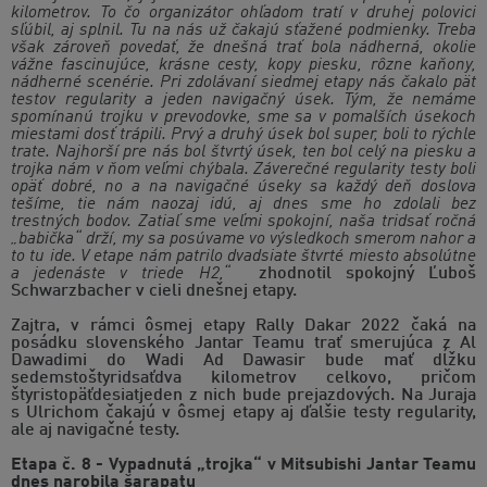
kilometrov. To čo organizátor ohľadom tratí v druhej polovici
sľúbil, aj splnil. Tu na nás už čakajú sťažené podmienky. Treba
však zároveň povedať, že dnešná trať bola nádherná, okolie
vážne fascinujúce, krásne cesty, kopy piesku, rôzne kaňony,
nádherné scenérie. Pri zdolávaní siedmej etapy nás čakalo päť
testov regularity a jeden navigačný úsek. Tým, že nemáme
spomínanú trojku v prevodovke, sme sa v pomalších úsekoch
miestami dosť trápili. Prvý a druhý úsek bol super, boli to rýchle
trate. Najhorší pre nás bol štvrtý úsek, ten bol celý na piesku a
trojka nám v ňom veľmi chýbala. Záverečné regularity testy boli
opäť dobré, no a na navigačné úseky sa každý deň doslova
tešíme, tie nám naozaj idú, aj dnes sme ho zdolali bez
trestných bodov. Zatiaľ sme veľmi spokojní, naša tridsať ročná
„babička“ drží, my sa posúvame vo výsledkoch smerom nahor a
to tu ide. V etape nám patrilo dvadsiate štvrté miesto absolútne
a jedenáste v triede H2,“
zhodnotil spokojný Ľuboš
Schwarzbacher v cieli dnešnej etapy.
Zajtra, v rámci ôsmej etapy Rally Dakar 2022 čaká na
posádku slovenského Jantar Teamu trať smerujúca z Al
Dawadimi do Wadi Ad Dawasir bude mať dĺžku
sedemstoštyridsaťdva kilometrov celkovo, pričom
štyristopäťdesiatjeden z nich bude prejazdových. Na Juraja
s Ulrichom čakajú v ôsmej etapy aj ďalšie testy regularity,
ale aj navigačné testy.
Etapa č. 8 - Vypadnutá „trojka“ v Mitsubishi Jantar Teamu
dnes narobila šarapatu