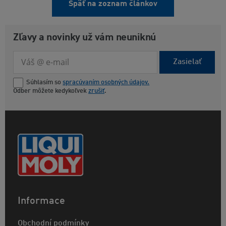
Späť na zoznam článkov
Zľavy a novinky už vám neuniknú
Zasielať
Súhlasím so
spracúvaním osobných údajov.
Odber môžete kedykoľvek
zrušiť
.
Informace
Obchodní podmínky