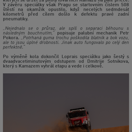
kterých se držel za piloty továrních Kamazů na páté příčce.
V závěru speciálky však Pragu se startovním číslem 508
štěstí na okamžik opustilo, když necelých sedmdesát
kilometrů před cílem došlo k defektu pravé zadní
pneumatiky.
„Nejednalo se o průraz, ale spíš o separaci běhounu s
následným bouchnutím,“
popisuje palubní mechanik Petr
Pokora.
„Potrhaná guma trochu poškodila blatník a bok vozu,
ale to jsou úplné drobnosti. Jinak auto fungovalo po celý den
perfektně.“
Po výměně kola dokončil Loprais speciálku jako šestý s
dvaadvacetiminutovým odstupem od Dmitrije Sotnikova,
který s Kamazem vyhrál etapu a vede i celkově.