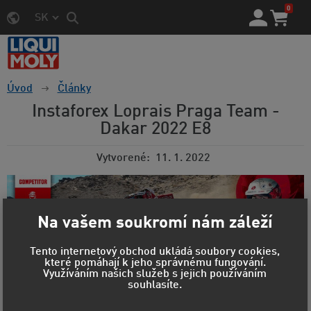
0
SK
Úvod
Články
Instaforex Loprais Praga Team -
Dakar 2022 E8
Vytvorené
11. 1. 2022
Na vašem soukromí nám záleží
Tento internetový obchod ukládá soubory cookies,
které pomáhají k jeho správnému fungování.
Využíváním našich služeb s jejich používáním
Aleš Loprais, Jaroslav Valtr ml. a Petr Pokora s Pragou
souhlasíte.
V4S DKR drží po dvou třetinách Rally Dakar 2022 čtvrtou
příčku průběžného hodnocení kategorie kamionů za trojicí
továrních Kamazů. Po osmé etapě jim navíc začíná na