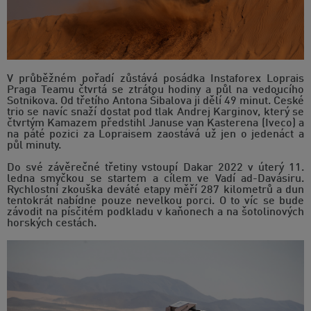
V průběžném pořadí zůstává posádka Instaforex Loprais
Praga Teamu čtvrtá se ztrátou hodiny a půl na vedoucího
Sotnikova. Od třetího Antona Šibalova ji dělí 49 minut. České
trio se navíc snaží dostat pod tlak Andrej Karginov, který se
čtvrtým Kamazem předstihl Januse van Kasterena (Iveco) a
na páté pozici za Lopraisem zaostává už jen o jedenáct a
půl minuty.
Do své závěrečné třetiny vstoupí Dakar 2022 v úterý 11.
ledna smyčkou se startem a cílem ve Vadí ad-Davásiru.
Rychlostní zkouška deváté etapy měří 287 kilometrů a dun
tentokrát nabídne pouze nevelkou porci. O to víc se bude
závodit na písčitém podkladu v kaňonech a na šotolinových
horských cestách.