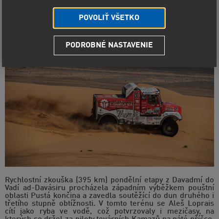
záda dýchat Andrej Karginov se zbývajícím speciálem z
Naběrežnych Čelnů.
POVOLIŤ VŠETKO
PODROBNÉ NASTAVENIE
Rychlostní zkouška (395 km) pondělní etapy z Davadmí do
Vadí ad-Davásiru procházela západním výběžkem pouštní
oblasti Pustá končina a zavedla soutěžící do dun druhého i
třetího stupně obtížnosti. V tomto terénu se Aleš Loprais
cítí jako ryba ve vodě, což potvrzovaly i mezičasy, na