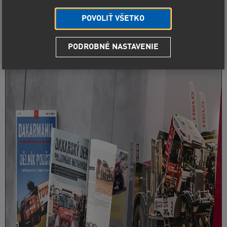
POVOLIŤ VŠETKO
Rádi byste se dozvěděli víc o fungování Instaforex Loprais
Praga Teamu nebo si připomněli slavnou kapitolu z
počátku jeho historie? Díky magazínu DAKARMANIA máte
možnost.
PODROBNÉ NASTAVENIE