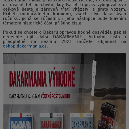
Tatra Puma. I když je to skoro neuvěřitelné, v lednu uplyne
už dvacet let od chvíle, kdy Karel Loprais vybojoval své
celkově šesté a zároveň třetí vítězství s tímto vozem.
Příběh mimořádného kamionu, všech čtyř dakarských
ročníků, jichž se zúčastnil, i jeho nástupce bude hlavním
tématem historické části příštího čísla.
Pokud se chcete o Dakaru opravdu hodně dozvědět, pak si
nenechte ujít další DAKARMANIE. Aktuální číslo i
předplatné na sezonu 2021 můžete objednat na
eshop.dakarmania.cz
.