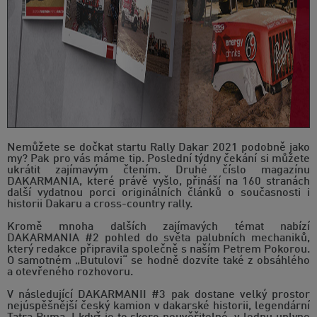
Nemůžete se dočkat startu Rally Dakar 2021 podobně jako
my? Pak pro vás máme tip. Poslední týdny čekání si můžete
ukrátit zajímavým čtením. Druhé číslo magazínu
DAKARMANIA, které právě vyšlo, přináší na 160 stranách
další vydatnou porci originálních článků o současnosti i
historii Dakaru a cross-country rally.
Kromě mnoha dalších zajímavých témat nabízí
DAKARMANIA #2 pohled do světa palubních mechaniků,
který redakce připravila společně s naším Petrem Pokorou.
O samotném „Butulovi“ se hodně dozvíte také z obsáhlého
a otevřeného rozhovoru.
V následující DAKARMANII #3 pak dostane velký prostor
nejúspěšnější český kamion v dakarské historii, legendární