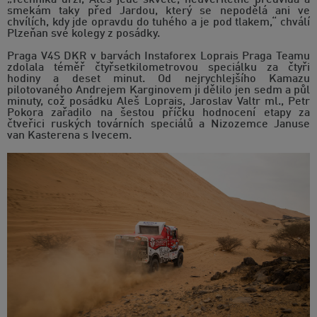
„Technika drží, Aleš jede skvěle, neuvěřitelně předvídá a
smekám taky před Jardou, který se nepodělá ani ve
chvílích, kdy jde opravdu do tuhého a je pod tlakem,“ chválí
Plzeňan své kolegy z posádky.
Praga V4S DKR v barvách Instaforex Loprais Praga Teamu
zdolala téměř čtyřsetkilometrovou speciálku za čtyři
hodiny a deset minut. Od nejrychlejšího Kamazu
pilotovaného Andrejem Karginovem ji dělilo jen sedm a půl
minuty, což posádku Aleš Loprais, Jaroslav Valtr ml., Petr
Pokora zařadilo na šestou příčku hodnocení etapy za
čtveřici ruských továrních speciálů a Nizozemce Januse
van Kasterena s Ivecem.