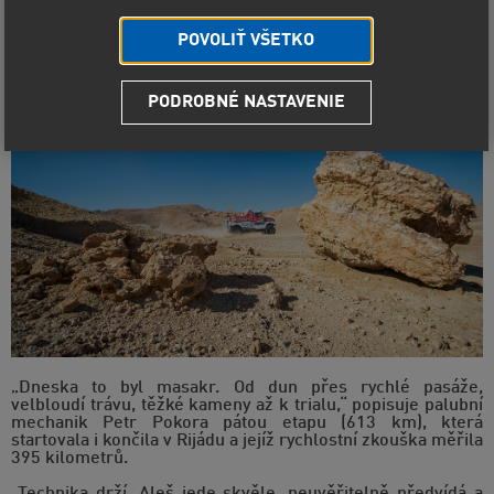
kamionů.
POVOLIŤ VŠETKO
PODROBNÉ NASTAVENIE
„Dneska to byl masakr. Od dun přes rychlé pasáže,
velbloudí trávu, těžké kameny až k trialu,“ popisuje palubní
mechanik Petr Pokora pátou etapu (613 km), která
startovala i končila v Rijádu a jejíž rychlostní zkouška měřila
395 kilometrů.