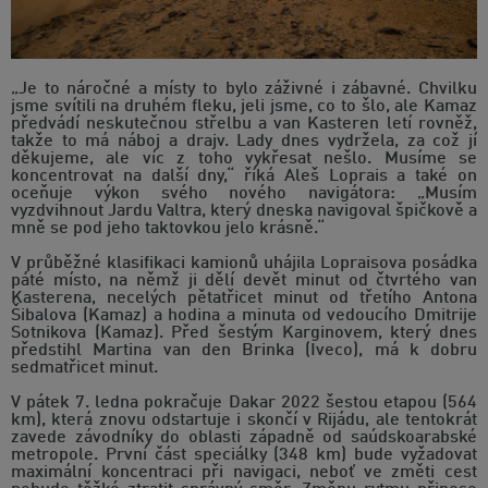
„Je to náročné a místy to bylo záživné i zábavné. Chvilku
jsme svítili na druhém fleku, jeli jsme, co to šlo, ale Kamaz
předvádí neskutečnou střelbu a van Kasteren letí rovněž,
takže to má náboj a drajv. Lady dnes vydržela, za což jí
děkujeme, ale víc z toho vykřesat nešlo. Musíme se
koncentrovat na další dny,“ říká Aleš Loprais a také on
oceňuje výkon svého nového navigátora: „Musím
vyzdvihnout Jardu Valtra, který dneska navigoval špičkově a
mně se pod jeho taktovkou jelo krásně.“
V průběžné klasifikaci kamionů uhájila Lopraisova posádka
páté místo, na němž ji dělí devět minut od čtvrtého van
Kasterena, necelých pětatřicet minut od třetího Antona
Šibalova (Kamaz) a hodina a minuta od vedoucího Dmitrije
Sotnikova (Kamaz). Před šestým Karginovem, který dnes
předstihl Martina van den Brinka (Iveco), má k dobru
sedmatřicet minut.
V pátek 7. ledna pokračuje Dakar 2022 šestou etapou (564
km), která znovu odstartuje i skončí v Rijádu, ale tentokrát
zavede závodníky do oblasti západně od saúdskoarabské
metropole. První část speciálky (348 km) bude vyžadovat
maximální koncentraci při navigaci, neboť ve změti cest