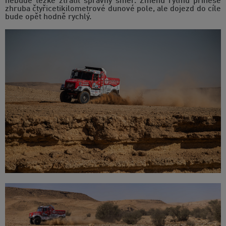
nebude těžké ztratit správný směr. Změnu rytmu přinese
zhruba čtyřicetikilometrové dunové pole, ale dojezd do cíle
bude opět hodně rychlý.