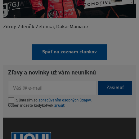
Zdroj: Zdeněk Zelenka, DakarMania.cz
Späť na zoznam článkov
Zľavy a novinky už vám neuniknú
Zasielať
Súhlasím so
spracúvaním osobných údajov.
Odber môžete kedykoľvek
zrušiť
.