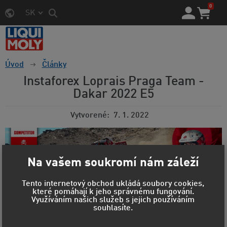
0
SK
Úvod
Články
Instaforex Loprais Praga Team -
Dakar 2022 E5
Vytvorené
7. 1. 2022
Na vašem soukromí nám záleží
Tento internetový obchod ukládá soubory cookies,
které pomáhají k jeho správnému fungování.
Využíváním našich služeb s jejich používáním
Náročná pátá etapa dala účastníkům Rally Dakar 2022 i
souhlasíte.
jejich soutěžní technice pořádně zabrat. Ovšem posádka
Instaforex Loprais Praga Teamu zvládla náročný test bez
zaváhání a udržela pátou příčku průběžné klasifikace