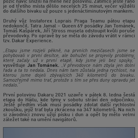
pozic navíc snížili na méně než polovinu. Zatímco ještě ráno
je od třetího místa dělilo necelých 25 minut, večer vjížděli
do dalšího bivaku už pouze s jedenáctiminutovým mankem.
Druhý vůz Instaforex Loprais Praga Teamu pátou etapu
nedokončil. Tatra Jamal – Queen 69 posádky Jan Tománek,
Tomáš Kašpárek, Jiří Stross musela odstoupit kvůli poruše
převodovky. Po opravě by se měla do závodu vrátit v rámci
tzv. Dakar Experience.
„Etapu jsme rozjeli pěkně, na prvních mezičasech jsme se
pohybovali v první desítce, ale bohužel se projevily problémy,
které začaly už v první etapě, kdy jsme jeli bez spojky,“
vysvětluje
Jan Tománek
.
„V převodovce nám zbyla jen dolní
řada a ta to nedala. Dnes nám tam zůstala jedna rychlost, na
kterou jsme dojeli zbývajících 340 kilometrů do bivaku.
Samozřejmě mimo trať, protože s tím se přes duny opravdu jet
nedalo.“
První polovinu Dakaru 2021 uzavře v pátek 8. ledna šestá
etapa do Háilu, kde týmy v sobotu stráví den odpočinku.
Ještě předtím však musí posádky zdolat další rychlostní
zkoušku, jejíž trať byla zkrácena na 347 kilometrů. Na nich
si závodníci znovu užijí písku i dun a opět by mělo velmi
záležet také na umění navigátorů.