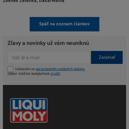
Zdeněk Zelenka, DakarMania
Späť na zoznam článkov
Zľavy a novinky už vám neuniknú
Zasielať
Súhlasím so
spracúvaním osobných údajov.
Odber môžete kedykoľvek
zrušiť
.