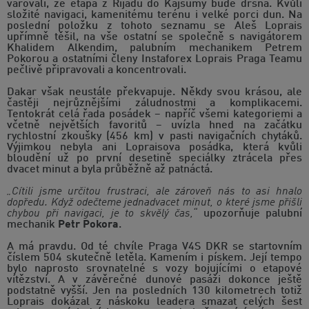
varovali, že etapa z Rijádu do Kajsumy bude drsná. Kvůli
složité navigaci, kamenitému terénu i velké porci dun. Na
poslední položku z tohoto seznamu se Aleš Loprais
upřímně těšil, na vše ostatní se společně s navigátorem
Khalidem Alkendim, palubním mechanikem Petrem
Pokorou a ostatními členy Instaforex Loprais Praga Teamu
pečlivě připravovali a koncentrovali.
Dakar však neustále překvapuje. Někdy svou krásou, ale
častěji nejrůznějšími záludnostmi a komplikacemi.
Tentokrát celá řada posádek – napříč všemi kategoriemi a
včetně největších favoritů – uvízla hned na začátku
rychlostní zkoušky (456 km) v pasti navigačních chytáků.
Výjimkou nebyla ani Lopraisova posádka, která kvůli
bloudění už po první desetině speciálky ztrácela přes
dvacet minut a byla průběžně až patnáctá.
„Cítili jsme určitou frustraci, ale zároveň nás to asi hnalo
dopředu. Když odečteme jednadvacet minut, o které jsme přišli
chybou při navigaci, je to skvělý čas,“
upozorňuje palubní
mechanik
Petr Pokora
.
A má pravdu. Od té chvíle Praga V4S DKR se startovním
číslem 504 skutečně letěla. Kamením i pískem. Její tempo
bylo naprosto srovnatelné s vozy bojujícími o etapové
vítězství. A v závěrečné dunové pasáži dokonce ještě
podstatně vyšší. Jen na posledních 130 kilometrech totiž
Loprais dokázal z náskoku leadera smazat celých šest