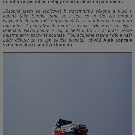
minut a ve výsledcích etapy se prodral až na páté místo.
„Osobně jsem se vybičoval k extrémnímu výkonu a kluci v
kabině taky. Semkli jsme se a jeli, co to šlo. Na mnoha
waypointech jsme měli nejrychlejší čas a stáhli jsme maximum
možného. Z jednadvaceti minut v úvodu bylo v cíli necelých
jedenáct. Navíc posun v boji o bednu. Co víc si přát? Ještě
nejsme ani v polovině soutěže. Pokračujeme stejně i dál a naší
Lady děkuju za to, jak skvěle šlapala,“
chválí
Aleš Loprais
svou posádku i soutěžní kamion.