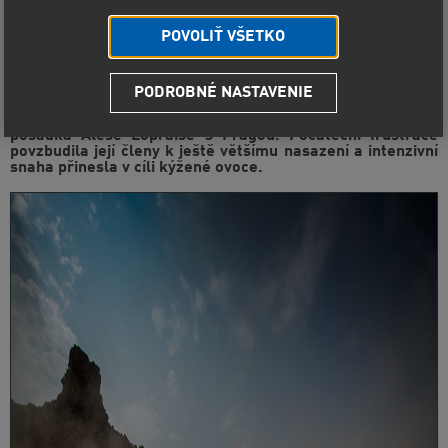
POVOLIŤ VŠETKO
PODROBNÉ NASTAVENIE
Pořadatelé Rally Dakar nepřeháněli. Pátá etapa ročníku
2021 byla tak náročná, jak slibovali. Své si na trati užila i
posádka Aleše Lopraise s Pragou. Počáteční frustrace
povzbudila její členy k ještě většímu nasazení a intenzivní
snaha přinesla v cíli kýžené ovoce.