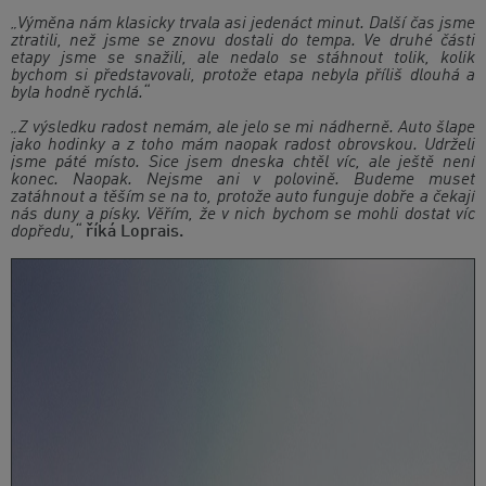
„Výměna nám klasicky trvala asi jedenáct minut. Další čas jsme
ztratili, než jsme se znovu dostali do tempa. Ve druhé části
etapy jsme se snažili, ale nedalo se stáhnout tolik, kolik
bychom si představovali, protože etapa nebyla příliš dlouhá a
byla hodně rychlá.“
„Z výsledku radost nemám, ale jelo se mi nádherně. Auto šlape
jako hodinky a z toho mám naopak radost obrovskou. Udrželi
jsme páté místo. Sice jsem dneska chtěl víc, ale ještě není
konec. Naopak. Nejsme ani v polovině. Budeme muset
zatáhnout a těším se na to, protože auto funguje dobře a čekají
nás duny a písky. Věřím, že v nich bychom se mohli dostat víc
dopředu,“
říká Loprais.