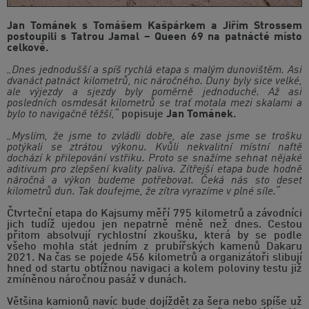
Jan Tománek s Tomášem Kašpárkem a Jiřím Strossem
postoupili s Tatrou Jamal – Queen 69 na patnácté místo
celkově.
„Dnes jednodušší a spíš rychlá etapa s malým dunovištěm. Asi
dvanáct patnáct kilometrů, nic náročného. Duny byly sice velké,
ale výjezdy a sjezdy byly poměrně jednoduché. Až asi
posledních osmdesát kilometrů se trať motala mezi skalami a
bylo to navigačně těžší,“
popisuje
Jan Tománek
.
„Myslím, že jsme to zvládli dobře, ale zase jsme se trošku
potýkali se ztrátou výkonu. Kvůli nekvalitní místní naftě
dochází k přilepování vstřiku. Proto se snažíme sehnat nějaké
aditivum pro zlepšení kvality paliva. Zítřejší etapa bude hodně
náročná a výkon budeme potřebovat. Čeká nás sto deset
kilometrů dun. Tak doufejme, že zítra vyrazíme v plné síle.“
Čtvrteční etapa do Kajsumy měří 795 kilometrů a závodníci
jich tudíž ujedou jen nepatrně méně než dnes. Cestou
přitom absolvují rychlostní zkoušku, která by se podle
všeho mohla stát jedním z prubířských kamenů Dakaru
2021. Na čas se pojede 456 kilometrů a organizátoři slibují
hned od startu obtížnou navigaci a kolem poloviny testu již
zmíněnou náročnou pasáž v dunách.
Většina kamionů navíc bude dojíždět za šera nebo spíše už