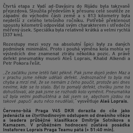
Čtvrtá etapa z Vadí ad-Davásiru do Rijádu byla takzvaně
přejezdová. Sloužila především k přesunu celé soutěže ze
západní do východní části země a s 813 kilometry byla
nejdelší z celého letošního ročníku. Potřebě překlenout
spoustu kilometrů odpovídal svým charakterem i středeční
měřený úsek. Speciálka byla relativně krátká a velmi rychlá
(337 km).
Rozestupy mezi vozy na absolutní špici byly za daných
podmínek minimální. Proto i pouhá výměna kola mohla ve
výsledcích dne znamenat ztrátu několika pozic. A právě
defekt pneumatiky museli Aleš Loprais, Khalid Alkendi a
Petr Pokora řešit.
„Ze začátku jsme letěli fakt pěkně. Pak jsme dojeli jeden Maz a
v prachu jsme někde udělali defekt. Jednoznačně to byla má
chyba a mrzí mě, že se nemám z čeho poučit, protože ani dnes
nevíme, kde se to stalo. Byl to pomalý defekt, chvilku jsme ho
dohušťovali, ale pak jsme se rozhodli kolo vyměnit. Pneumatika
už byla velmi podhuštěná a bál jsem se, abychom jízdou na
takové ‚papuči‘ autu něco neudělali,“
vysvětluje
Aleš Loprais
.
Červeno-bílá Praga V4S DKR dorazila do cíle jako
jedenáctá se čtvrthodinovým odstupem od dnešního vítěze
a leadera průběžné klasifikace Dmitrije Sotnikova s
Kamazem. V průběžném hodnocení zůstává posádka
Instaforex Loprais Praga Teamu pátá (+ 51:40 min).