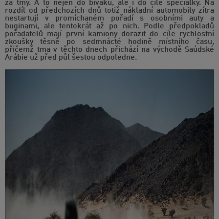
za tmy. A to nejen do bivaku, ale i do cíle speciálky. Na
rozdíl od předchozích dnů totiž nákladní automobily zítra
nestartují v promíchaném pořadí s osobními auty a
buginami, ale tentokrát až po nich. Podle předpokladů
pořadatelů mají první kamiony dorazit do cíle rychlostní
zkoušky těsně po sedmnácté hodině místního času,
přičemž tma v těchto dnech přichází na východě Saúdské
Arábie už před půl šestou odpoledne.