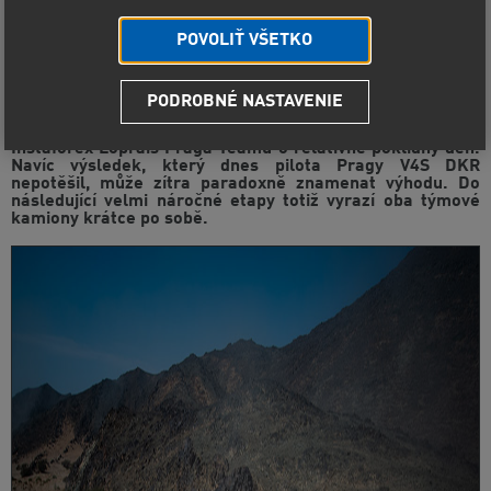
POVOLIŤ VŠETKO
PODROBNÉ NASTAVENIE
Přestože se Aleš Loprais na Dakaru 2021 poprvé nevešel
v hodnocení etapy do první desítky, jednalo se z pohledu
Instaforex Loprais Praga Teamu o relativně poklidný den.
Navíc výsledek, který dnes pilota Pragy V4S DKR
nepotěšil, může zítra paradoxně znamenat výhodu. Do
následující velmi náročné etapy totiž vyrazí oba týmové
kamiony krátce po sobě.