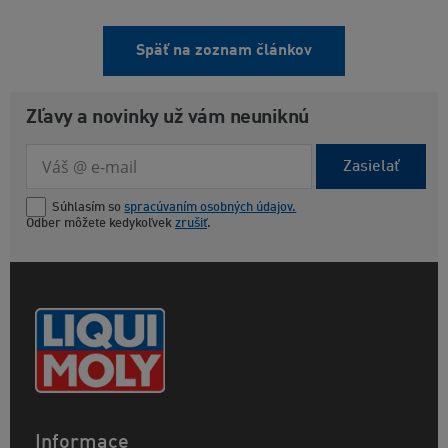
Späť na zoznam článkov
Zľavy a novinky už vám neuniknú
Zasielať
Súhlasím so
spracúvaním osobných údajov.
Odber môžete kedykoľvek
zrušiť
.
Informace