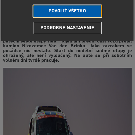
POVOLIŤ VŠETKO
PODROBNÉ NASTAVENIE
Nejhorší okamžik své dakarské kariéry za sebou mají pilot
Tomáš Ouředníček a navigátor David Křípal. Na konci
páteční šesté etapy Hail – Rijád jim přední část vozu přejel
kamion Nizozemce Van den Brinka. Jako zázrakem se
posádce nic nestalo. Start do nedělní sedmé etapy je
ohrožený, ale není vyloučený. Na autě se při sobotním
volném dni tvrdě pracuje.