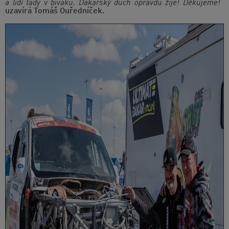
a lidí tady v bivaku. Dakarský duch opravdu žije! Děkujeme!“
uzavírá Tomáš Ouředníček.