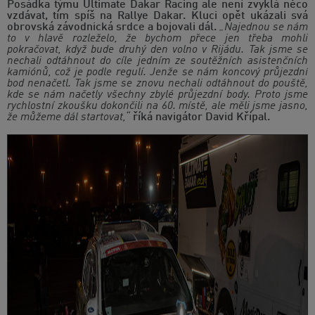
Posádka týmu Ultimate Dakar Racing ale není zvyklá něco
vzdávat, tím spíš na Rallye Dakar. Kluci opět ukázali svá
obrovská závodnická srdce a bojovali dál.
„Najednou se nám
to v hlavě rozleželo, že bychom přece jen třeba mohli
pokračovat, když bude druhý den volno v Rijádu. Tak jsme se
nechali odtáhnout do cíle jedním ze soutěžních asistenčních
kamiónů, což je podle regulí. Jenže se nám koncový průjezdní
bod nenačetl. Tak jsme se znovu nechali odtáhnout do pouště,
kde se nám načetly všechny zbylé průjezdní body. Proto jsme
rychlostní zkoušku dokončili na 60. místě, ale měli jsme jasno,
že můžeme dál startovat,“
říká navigátor David Křípal.