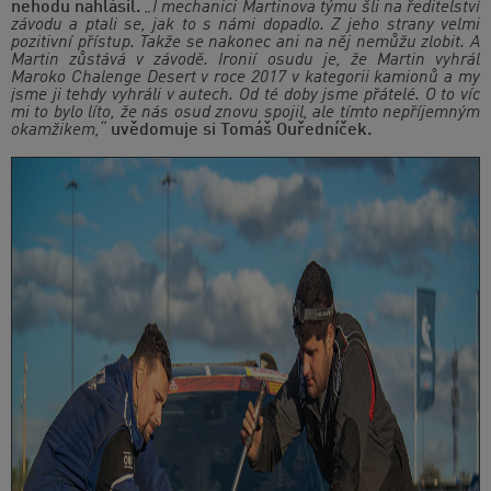
nehodu nahlásil.
„I mechanici Martinova týmu šli na ředitelství
závodu a ptali se, jak to s námi dopadlo. Z jeho strany velmi
pozitivní přístup. Takže se nakonec ani na něj nemůžu zlobit. A
Martin zůstává v závodě. Ironií osudu je, že Martin vyhrál
Maroko Chalenge Desert v roce 2017 v kategorii kamionů a my
jsme ji tehdy vyhráli v autech. Od té doby jsme přátelé. O to víc
mi to bylo líto, že nás osud znovu spojil, ale tímto nepříjemným
okamžikem,“
uvědomuje si Tomáš Ouředníček.