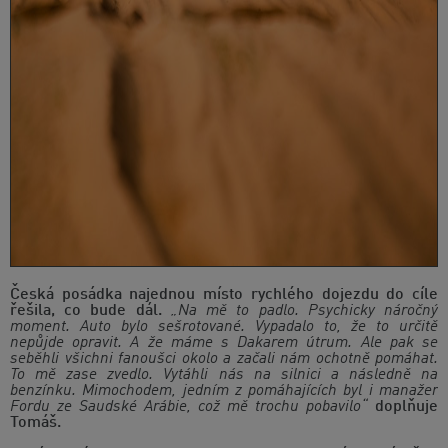
Česká posádka najednou místo rychlého dojezdu do cíle
řešila, co bude dál.
„Na mě to padlo. Psychicky náročný
moment. Auto bylo sešrotované. Vypadalo to, že to určitě
nepůjde opravit. A že máme s Dakarem útrum. Ale pak se
seběhli všichni fanoušci okolo a začali nám ochotně pomáhat.
To mě zase zvedlo. Vytáhli nás na silnici a následně na
benzínku. Mimochodem, jedním z pomáhajících byl i manažer
Fordu ze Saudské Arábie, což mě trochu pobavilo“
doplňuje
Tomáš.