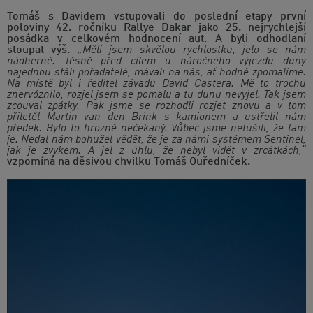
Tomáš s Davidem vstupovali do poslední etapy první
poloviny 42. ročníku Rallye Dakar jako 25. nejrychlejší
posádka v celkovém hodnocení aut. A byli odhodlaní
stoupat výš.
„Měli jsem skvělou rychlostku, jelo se nám
nádherně. Těsně před cílem u náročného výjezdu duny
najednou stáli pořadatelé, mávali na nás, ať hodně zpomalíme.
Na místě byl i ředitel závadu David Castera. Mě to trochu
znervóznilo, rozjel jsem se pomalu a tu dunu nevyjel. Tak jsem
zcouval zpátky. Pak jsme se rozhodli rozjet znovu a v tom
přiletěl Martin van den Brink s kamionem a ustřelil nám
předek. Bylo to hrozně nečekaný. Vůbec jsme netušili, že tam
je. Nedal nám bohužel vědět, že je za námi systémem Sentinel,
jak je zvykem. A jel z úhlu, že nebyl vidět v zrcátkách,“
vzpomíná na děsivou chvilku Tomáš Ouředníček.