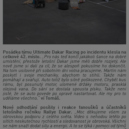
Posádka týmu Ultimate Dakar Racing po incidentu klesla na
celkové 42. místo.
„Pro nás teď končí jakákoli šance na dobré
umístění, přestože letošní Dakar jsme měli dobře rozjetý. Ale
nově jsme si dali za cíl, že se alespoň pokusíme ho dokončit.
Na tom usilovně při sobotním dni volna pracujeme. Martin nám
poskytl i svoje mechaniky, abychom to stihli. Takže nám
pomáhají a svařují. Auto totiž bylo silně poškozené. Chyběl kus
rámu, byl posunutý motor, ulomené držáky motoru, prasklá
olejová vana. Do sání se dostala spousta písku. Takže není
jisté, že se auto povede po opravě nastartovat. Ale my pro to
uděláme všechno.“
ví Tomáš.
Nové odhodlání posílily i reakce fanoušků a účastníků
letošního ročníku Rallye Dakar.
„Moc děkujeme všem za
obrovskou podporu z celého světa. Video s nehodou letělo po
sítích neskutečnou rychlostí a sledovanost je obrovská. Všichni
se nám snaží dodat sílu a energii. A to se týká i pomoci od týmů