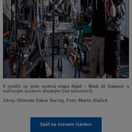
V neděli se jede sedmá etapa Rijád – Wadi Al Dawasir s
měřeným úsekem dlouhým 546 kilometrů.
Zdroj: Ultimate Dakar Racing, Foto: Martin Blažek
Späť na zoznam článkov