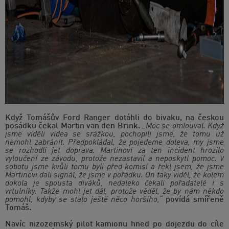
Když Tomášův Ford Ranger dotáhli do bivaku, na českou
posádku čekal Martin van den Brink.
„Moc se omlouval. Když
jsme viděli videa se srážkou, pochopili jsme, že tomu už
nemohl zabránit. Předpokládal, že pojedeme doleva, my jsme
se rozhodli jet doprava. Martinovi za ten incident hrozilo
vyloučení ze závodu, protože nezastavil a neposkytl pomoc. V
sobotu jsme kvůli tomu byli před komisí a řekl jsem, že jsme
Martinovi dali signál, že jsme v pořádku. On taky viděl, že kolem
dokola je spousta diváků, nedaleko čekali pořadatelé i s
vrtulníky. Takže mohl jet dál, protože věděl, že by nám někdo
pomohl, kdyby se stalo ještě něco horšího,“
povídá smířeně
Tomáš.
Navíc nizozemský pilot kamionu hned po dojezdu do cíle