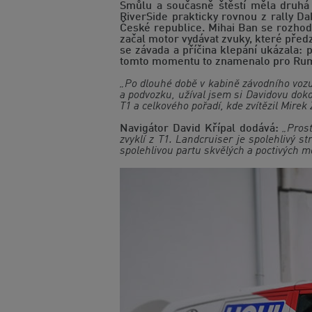
Smůlu a současně štěstí měla druhá
RiverSide prakticky rovnou z rally D
České republice. Mihai Ban se rozhodl
začal motor vydávat zvuky, které pře
se závada a příčina klepání ukázala: 
tomto momentu to znamenalo pro Rumun
„Po dlouhé době v kabině závodního vozu 
a podvozku, užíval jsem si Davidovu dok
T1 a celkového pořadí, kde zvítězil Mire
Navigátor David Křípal dodává:
„Pros
zvyklí z T1. Landcruiser je spolehlivý 
spolehlivou partu skvělých a poctivých m