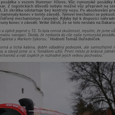
 posádka s vozem Hummer H3evo. Vůz rumunské posádky Miha
akar. Z logistických důvodů nebylo možné vůz přepravit na ser
, že zkrátka odstartuje bez kontroly vozu. Po absolvování prvn
dznamenaly konec v tomto závodě. Týmoví mechanici se pokusil
přidřený mechanismus časování. Kdyby byl k dispozici náhradní
y konec v závodě. Velké štěstí, že se toto nestalo na Dakaru
a úplně poprvé v T2. To byla cenná zkušenost, myslím, že jsme vůz
onalou navigaci. Škoda, že nedojela do cíle naše rumunská posádk
k Zapletal s Markem Sýkorou.“
Hodnotí Tomáš Ouředníček
torná a tichá kabina, dobře odladěný podvozek, ale samozřejmě
stroj a závod jsme si s Tomášem užili. První místo je krásná od
echaniků a náš úspěch je rozhodně jejich velkou pochvalou.“