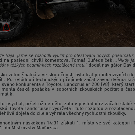
e Baja jsme se rozhodli využít pro otestování nových pneumatik
í na poslední chvíli komentoval Tomáš Ouředníček.
„Nikdy js
lášť v těžkých podmínkách rozblácené trati,“
dodal navigátor David
ko velmi špatná a ve skutečnosti byla trať po intenzivních deš
vítr. Po zvládnutí technických přejímek začal závod dvěma kr
t svého konkurenta s Toyotou Landcrusier 200 (V8), který start
ak mohla česká posádka v sobotních zkouškách počítat s čas
umatik.
lu osychat, pršet už nemělo, zato v poslední rz začalo slabě s
á Toyota Landcruiser vydržela i tuto rozbitou a rozblácenou
hlivě dojela do cíle a vyhrála všechny rychlostní zkoušky.
ohodlným náskokem 14:31 získali 1. místo ve své kategorii 
i do Mistrovství Maďarska.