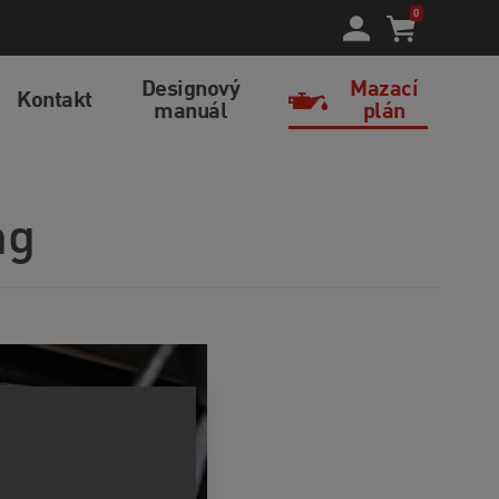
0
Designový
Mazací
Kontakt
manuál
plán
ng