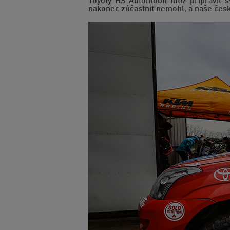
Toyoty HS Automobil totiž připravil
nakonec zúčastnit nemohl, a naše česk