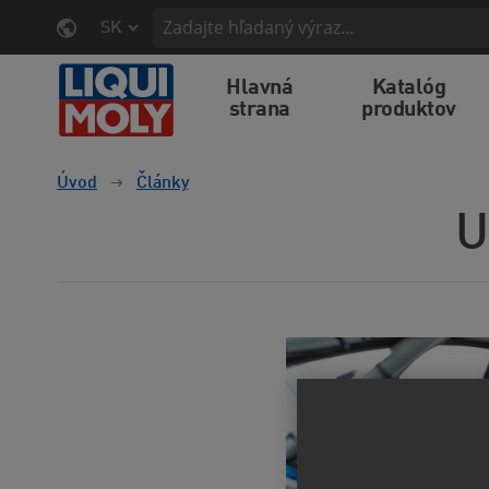
SK
Hlavná
Katalóg
strana
produktov
Úvod
Články
U