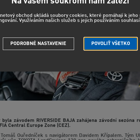
Na vašem soukromí nám záleží
rnetový obchod ukládá soubory cookies, které pomáhají k jeh
ngování. Využíváním našich služeb s jejich používáním souhlasí
PODROBNÉ NASTAVENIE
POVOLIŤ VŠETKO
 byla závodem RIVERSIDE BAJA zahájena závodní sezóna ro
FIA Central Europe Zone (CEZ).
aké Tomáš Ouředníček s navigátorem Davidem Křípalem. Tým