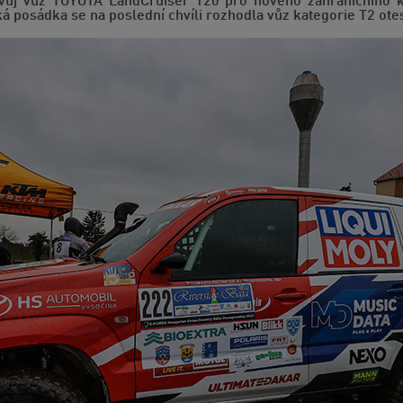
 svůj vůz TOYOTA LandCruiser 120 pro nového zahraničního k
á posádka se na poslední chvíli rozhodla vůz kategorie T2 ote