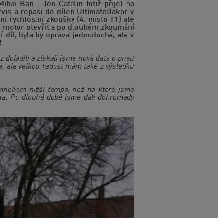
i Ban – Ion Catalin totiž přijel na
vis a repasi do dílen UltimateDakar v
í rychlostní zkoušky (4. místo T1) ale
i motor otevřít a po dlouhém zkoumání
 díl, byla by oprava jednoduchá, ale v
!
 doladili a získali jsme nová data o pneu
a, ale velkou radost mám také z výsledku
 mnohem nižší tempo, než na které jsme
měna. Po dlouhé době jsme dali dohromady