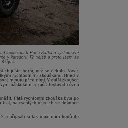
 od společnosti Pneu Kafka a vyzkoušení
me v kategorii T2 nejeli a proto jsem se
 Křípal.
tích ještě horší, než se čekalo. Navíc
átkými rychlostními zkouškami. Hned v
oval minutu před nimi. V další zkoušce
ovým náskokem a začít testovat různá
něžit. Pátá rychlostní zkouška byla po
 trať, na rychlých úsecích se dokonce
T2 a připsali si tak maximum bodů do