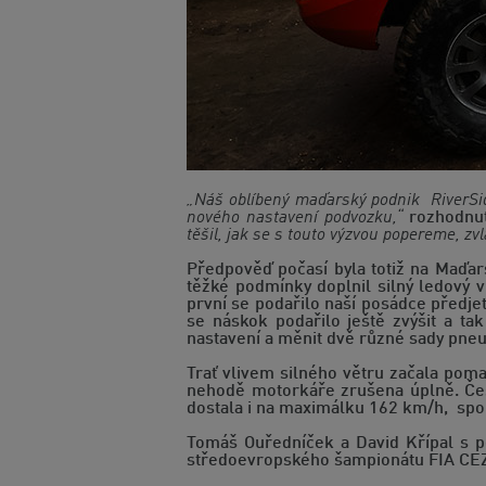
„Náš oblíbený maďarský podnik RiverSid
nového nastavení podvozku,“
rozhodnut
těšil, jak se s touto výzvou popereme, zv
Předpověď počasí byla totiž na Maďars
těžké podmínky doplnil silný ledový 
první se podařilo naší posádce předje
se náskok podařilo ještě zvýšit a t
nastavení a měnit dvě různé sady pne
Trať vlivem silného větru začala poma
nehodě motorkáře zrušena úplně. Česk
dostala i na maximálku 162 km/h, spole
Tomáš Ouředníček a David Křípal s p
středoevropského šampionátu FIA CEZ 