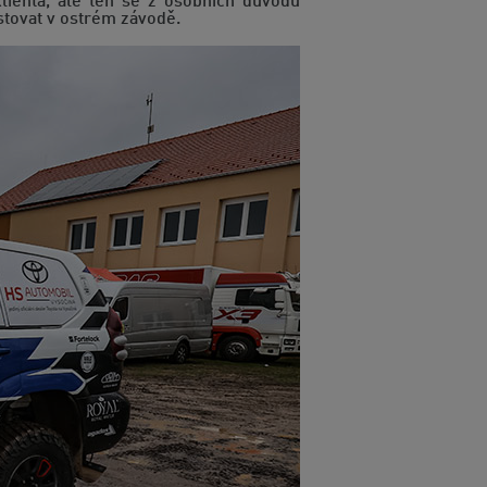
lienta, ale ten se z osobních důvodů
stovat v ostrém závodě.