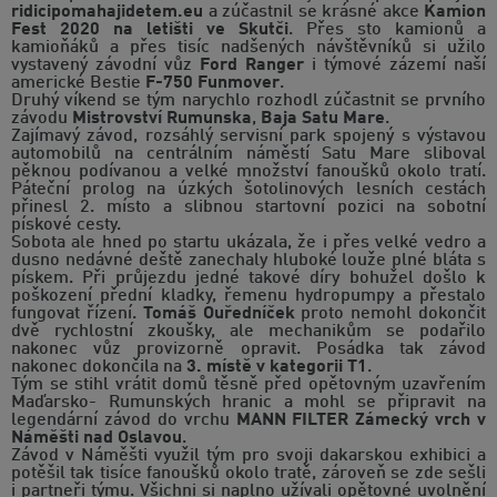
ridicipomahajidetem.eu
a zúčastnil se krásné akce
Kamion
Fest 2020 na letišti ve Skutči
. Přes sto kamionů a
kamioňáků a přes tisíc nadšených návštěvníků si užilo
vystavený závodní vůz
Ford Ranger
i týmové zázemí naší
americké Bestie
F-750 Funmover
.
Druhý víkend se tým narychlo rozhodl zúčastnit se prvního
závodu
Mistrovství Rumunska
,
Baja Satu Mare
.
Zajímavý závod, rozsáhlý servisní park spojený s výstavou
automobilů na centrálním náměstí Satu Mare sliboval
pěknou podívanou a velké množství fanoušků okolo tratí.
Páteční prolog na úzkých šotolinových lesních cestách
přinesl 2. místo a slibnou startovní pozici na sobotní
pískové cesty.
Sobota ale hned po startu ukázala, že i přes velké vedro a
dusno nedávné deště zanechaly hluboké louže plné bláta s
pískem. Při průjezdu jedné takové díry bohužel došlo k
poškození přední kladky, řemenu hydropumpy a přestalo
fungovat řízení.
Tomáš Ouředníček
proto nemohl dokončit
dvě rychlostní zkoušky, ale mechanikům se podařilo
nakonec vůz provizorně opravit. Posádka tak závod
nakonec dokončila na
3. místě v kategorii T1
.
Tým se stihl vrátit domů těsně před opětovným uzavřením
Maďarsko- Rumunských hranic a mohl se připravit na
legendární závod do vrchu
MANN FILTER Zámecký vrch v
Náměšti nad Oslavou
.
Závod v Náměšti využil tým pro svoji dakarskou exhibici a
potěšil tak tisíce fanoušků okolo tratě, zároveň se zde sešli
i partneři týmu. Všichni si naplno užívali opětovné uvolnění