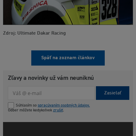
Zdroj: Ultimate Dakar Racing
Späť na zoznam článkov
Zľavy a novinky už vám neuniknú
Zasielať
Súhlasím so
spracúvaním osobných údajov.
Odber môžete kedykoľvek
zrušiť
.