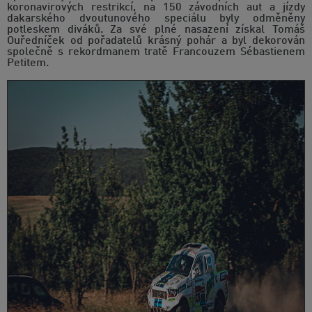
koronavirových restrikcí, na 150 závodních aut a jízdy
dakarského dvoutunového speciálu byly odměněny
potleskem diváků. Za své plné nasazení získal Tomáš
Ouředníček od pořadatelů krásný pohár a byl dekorován
společně s rekordmanem tratě Francouzem Sébastienem
Petitem.