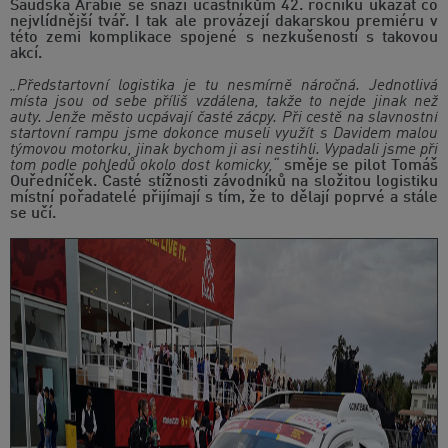
Saudská Arábie se snaží účastníkům 42. ročníku ukázat co
nejvlídnější tvář. I tak ale provázejí dakarskou premiéru v
této zemi komplikace spojené s nezkušeností s takovou
akcí.
„Předstartovní logistika je tu nesmírně náročná. Jednotlivá
místa jsou od sebe příliš vzdálena, takže to nejde jinak než
auty. Jenže město ucpávají časté zácpy. Při cestě na slavnostní
startovní rampu jsme dokonce museli využít s Davidem malou
týmovou motorku, jinak bychom ji asi nestihli. Vypadali jsme při
tom podle pohledů okolo dost komicky,“
směje se pilot Tomáš
Ouředníček. Časté stížnosti závodníků na složitou logistiku
místní pořadatelé přijímají s tím, že to dělají poprvé a stále
se učí.