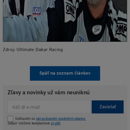
Zdroj: Ultimate Dakar Racing
Späť na zoznam článkov
Zľavy a novinky už vám neuniknú
Zasielať
Súhlasím so
spracúvaním osobných údajov.
Odber môžete kedykoľvek
zrušiť
.