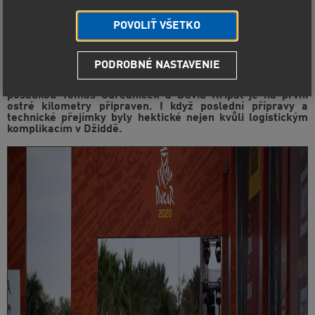
POVOLIŤ VŠETKO
PODROBNÉ NASTAVENIE
V neděli odstartuje historicky první ročník Rallye Dakar na
území asijského kontinentu. Tým Ultimate Dakar Racing s
posádkou Tomáš Ouředníček a David Křípal je na první
ostré kilometry připraven. I když poslední přípravy a
technické přejímky byly hektické nejen kvůli logistickým
komplikacím v Džiddě.