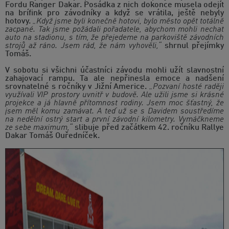
Fordu Ranger Dakar. Posádka z nich dokonce musela odejít
na brífink pro závodníky a když se vrátila, ještě nebyly
hotovy.
„Když jsme byli konečně hotovi, bylo město opět totálně
zacpané. Tak jsme požádali pořadatele, abychom mohli nechat
auto na stadionu, s tím, že přejedeme na parkoviště závodních
strojů až ráno. Jsem rád, že nám vyhověli,“
shrnul přejímky
Tomáš.
V sobotu si všichni účastníci závodu mohli užít slavnostní
zahajovací rampu. Ta ale nepřinesla emoce a nadšení
srovnatelné s ročníky v Jižní Americe.
„Pozvaní hosté raději
využívali VIP prostory uvnitř v budově. Ale užili jsme si krásné
projekce a já hlavně přítomnost rodiny. Jsem moc šťastný, že
jsem měl komu zamávat. A teď už se s Davidem soustředíme
na nedělní ostrý start a první závodní kilometry. Vymáčkneme
ze sebe maximum,“
slibuje před začátkem 42. ročníku Rallye
Dakar Tomáš Ouředníček.