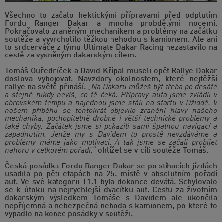
Všechno to začalo hektickými přípravami před odplutím
Fordu Ranger Dakar a mnoha probdělými nocemi.
Pokračovalo zraněným mechanikem a problémy na začátku
soutěže a vyvrcholilo těžkou nehodou s kamionem. Ale ani
to srdcerváče z týmu Ultimate Dakar Racing nezastavilo na
cestě za vysněným dakarským cílem.
Tomáš Ouředníček a David Křípal museli opět Rallye Dakar
doslova vybojovat. Navzdory okolnostem, které nejtěžší
rallye na světě přináší.
„Na Dakaru můžeš být třeba po desáté
a stejně nikdy nevíš, co tě čeká. Přípravy auta jsme zvládli v
obrovském tempu a najednou jsme stáli na startu v Džiddě. V
našem příběhu se tentokrát objevilo zranění hlavy našeho
mechanika, pochopitelně drobné i větší technické problémy a
také chyby. Začátek jsme si pokazili sami špatnou navigací a
zapadnutím. Jenže my s Davidem to prostě nevzdáváme a
problémy máme jako motivaci. A tak jsme se začali probíjet
nahoru v celkovém pořadí,“
ohlížel se v cíli soutěže Tomáš.
Česká posádka Fordu Ranger Dakar se po stíhacích jízdách
usadila po pěti etapách na 25. místě v absolutním pořadí
aut. Ve své kategorii T1.1 byla dokonce devátá. Schylovalo
se k útoku na nejrychlejší dvacítku aut. Cestu za životním
dakarským výsledkem Tomáše s Davidem ale ukončila
nepříjemná a nebezpečná nehoda s kamionem, po které to
vypadlo na konec posádky v soutěži.