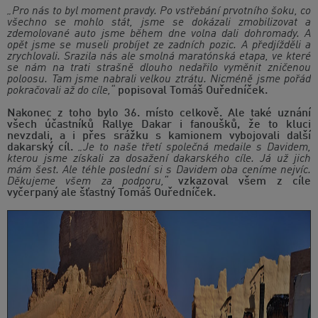
„Pro nás to byl moment pravdy. Po vstřebání prvotního šoku, co
všechno se mohlo stát, jsme se dokázali zmobilizovat a
zdemolované auto jsme během dne volna dali dohromady. A
opět jsme se museli probíjet ze zadních pozic. A předjížděli a
zrychlovali. Srazila nás ale smolná maratónská etapa, ve které
se nám na trati strašně dlouho nedařilo vyměnit zničenou
poloosu. Tam jsme nabrali velkou ztrátu. Nicméně jsme pořád
pokračovali až do cíle,“
popisoval Tomáš Ouředníček.
Nakonec z toho bylo 36. místo celkově. Ale také uznání
všech účastníků Rallye Dakar i fanoušků, že to kluci
nevzdali, a i přes srážku s kamionem vybojovali další
dakarský cíl.
„Je to naše třetí společná medaile s Davidem,
kterou jsme získali za dosažení dakarského cíle. Já už jich
mám šest. Ale téhle poslední si s Davidem oba ceníme nejvíc.
Děkujeme všem za podporu,“
vzkazoval všem z cíle
vyčerpaný ale šťastný Tomáš Ouředníček.