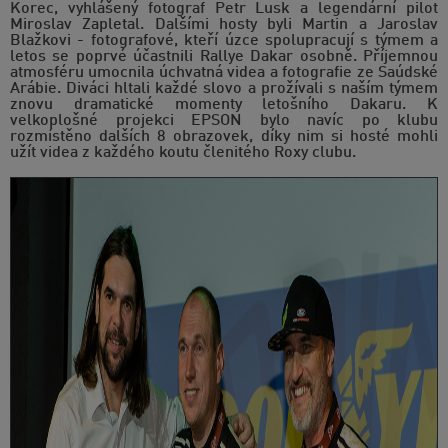
Korec, vyhlášený fotograf Petr Lusk a legendární pilot
Miroslav Zapletal. Dalšími hosty byli Martin a Jaroslav
Blažkovi - fotografové, kteří úzce spolupracují s týmem a
letos se poprvé účastnili Rallye Dakar osobně. Příjemnou
atmosféru umocnila úchvatná videa a fotografie ze Saúdské
Arábie. Diváci hltali každé slovo a prožívali s naším týmem
znovu dramatické momenty letošního Dakaru. K
velkoplošné projekci EPSON bylo navíc po klubu
rozmístěno dalších 8 obrazovek, díky nim si hosté mohli
užít videa z každého koutu členitého Roxy clubu.