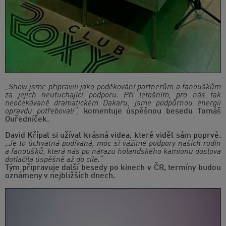
„Show jsme připravili jako poděkování partnerům a fanouškům
za jejich neutuchající podporu. Při letošním, pro nás tak
neočekávaně dramatickém Dakaru, jsme podpůrnou energii
opravdu potřebovali“,
komentuje úspěšnou besedu Tomáš
Ouředníček.
David Křípal si užíval krásná videa, které viděl sám poprvé.
„Je to úchvatná podívaná, moc si vážíme podpory našich rodin
a fanoušků, která nás po nárazu holandského kamionu doslova
dotlačila úspěšně až do cíle.“
Tým připravuje další besedy po kinech v ČR, termíny budou
oznámeny v nejbližších dnech.