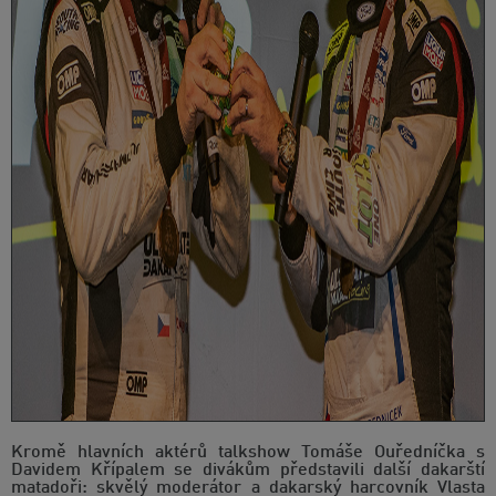
Kromě hlavních aktérů talkshow Tomáše Ouředníčka s
Davidem Křípalem se divákům představili další dakarští
matadoři: skvělý moderátor a dakarský harcovník Vlasta