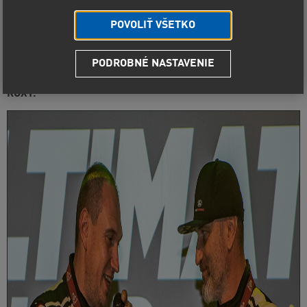
POVOLIŤ VŠETKO
PODROBNÉ NASTAVENIE
První dakarskou besedu uspořádal tým ULTIMATE DAKAR
RACING v prostorách vyhlášeného třebíčského klubu
ROXY.