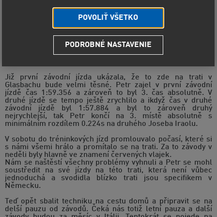
POVOLIŤ VŠETKO
PODROBNÉ NASTAVENIE
Petr Trnka dosáhl skvělého 3. místa absolutně
na evropských závodech do vrchu v Německu!
Již první závodní jízda ukázala, že to zde na trati v
Glasbachu bude velmi těsné. Petr zajel v první závodní
jízdě čas 1:59.356 a zároveň to byl 3. čas absolutně. V
druhé jízdě se tempo ještě zrychlilo a ikdyž čas v druhé
závodní jízdě byl 1:57.884 a byl to zároveň druhý
nejrychlejší, tak Petr končí na 3. místě absolutně s
minimálním rozdílem 0.224s na druhého Joseba Iraolu.
V sobotu do tréninkových jízd promlouvalo počasí, které si
s námi všemi hrálo a promítalo se na trati. Za to závody v
neděli byly hlavně ve znamení červených vlajek.
Nám se naštěstí všechny problémy vyhnuli a Petr se mohl
soustředit na své jízdy na této trati, která není vůbec
jednoduchá a svodidla blízko trati jsou specifikem v
Německu.
Teď opět sbalit techniku na cestu domů a připravit se na
delší pauzu od závodů. Čeká nás totiž letní pauza a další