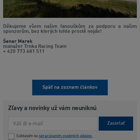
Děkujeme všem našim fanouškům za podporu a našim
sponzorům, bez kterých tohle prostě nejde!
Šenar Marek
manažer Trnka Racing Team
+ 420 773 681 511
Späť na zoznam článkov
Zľavy a novinky už vám neuniknú
Zasielať
Súhlasím so
spracúvaním osobných údajov.