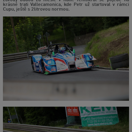
závody budou za měsíc v Itálii. Tentokrát se pojede na
krásné trati Vallecamonica, kde Petr už startoval v rámci
Cupu, ještě s 2litrovou normou.