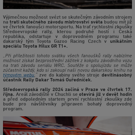
Výjimečnou možnost svézt se skutečným závodním strojem
na
trati skutečného závodu mistrovství světa
budou mít již
ve čtvrtek fanoušci motorsportu. Na trať rychlostní zkoušky
Středoevropské rally, kterou podruhé hostí i Česká
republika, odstartuje v doprovodném programu také
dakarský tým Toyota Gazoo Racing Czech v
unikátním
speciálu Toyota Hilux GR T1+.
„Při příležitosti tohoto svátku všech fanoušků rally nabízíme
možnost získat bezprostřední zážitek z kokpitu závodního vozu
na trati závodu seriálu WRC. Soutěže o spolujízdu se může
zúčastnit každý, kdo si zakoupí naši novou dakarskou knihu na
týmovém webu
,“
zve do kabiny svého stroje
devítinásobný
účastník Rally Dakar Tomáš Ouředníček
.
Středoevropská rally 2024 začíná v Praze ve čtvrtek 17.
října.
Areál závodiště v Chuchli se
otevírá již v devět hodin
a před odpoledním startem první rychlostní zkoušky zde
bude pro návštěvníky připraven bohatý doprovodný
program.