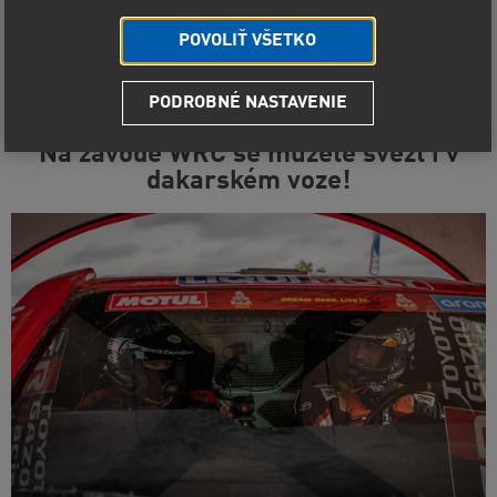
POVOLIŤ VŠETKO
PODROBNÉ NASTAVENIE
TOYOTA GAZOO RACING CZECH:
Na závodě WRC se můžete svézt i v
dakarském voze!