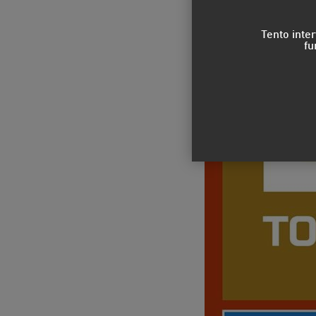
Tento inte
fu