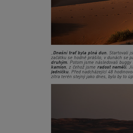
„
Dnešní trať byla plná dun
. Startovali
začátku se hodně prášilo, v dunách se p
druhým
. Potom jsme následovali buggy S
kamion
, z čehož jsme
radost neměli
. J
jedničku
. Před nadcházející 48 hodinov
zítra terén stejný jako dnes, bylo by to ú