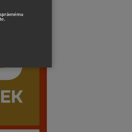
o správnému
te.