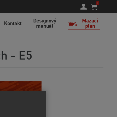
0
Designový
Mazací
Kontakt
manuál
plán
h - E5