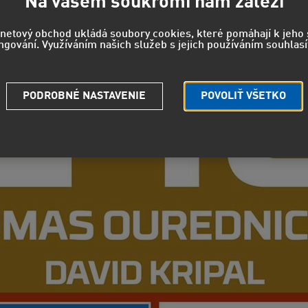
Na vašem soukromí nám záleží
rnetový obchod ukládá soubory cookies, které pomáhají k jeh
ngování. Využíváním našich služeb s jejich používáním souhlasí
PODROBNÉ NASTAVENIE
POVOLIŤ VŠETKO