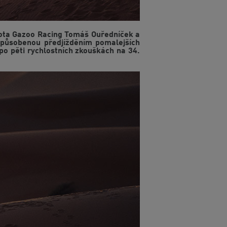
yota Gazoo Racing Tomáš Ouředníček a
 způsobenou předjížděním pomalejších
u po pěti rychlostních zkouškách na 34.