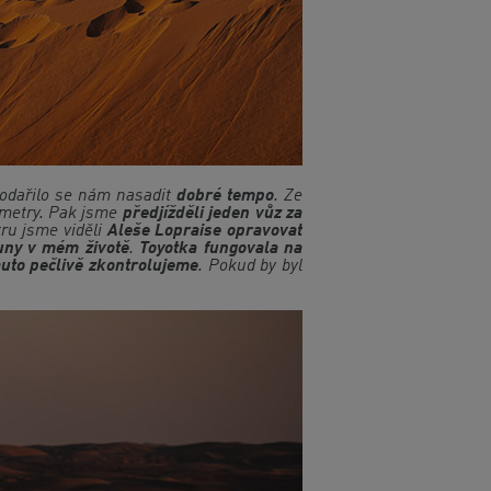
Podařilo se nám nasadit
dobré tempo
. Ze
lometry. Pak jsme
předjížděli jeden vůz za
tru jsme viděli
Aleše Lopraise opravovat
uny v mém životě
.
Toyotka fungovala na
uto pečlivě zkontrolujeme
. Pokud by byl