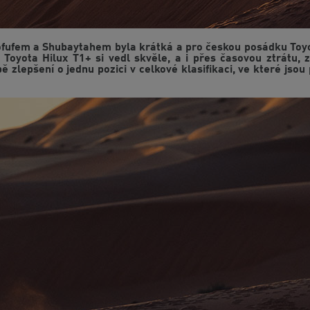
ofufem a Shubaytahem byla krátká a pro českou posádku To
l Toyota Hilux T1+ si vedl skvěle, a i přes časovou ztrátu,
ě zlepšení o jednu pozici v celkové klasifikaci, ve které jso