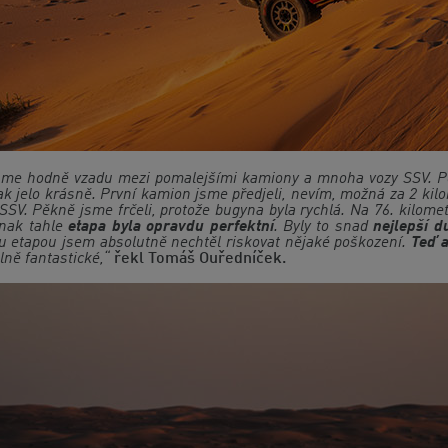
 jsme hodně vzadu mezi pomalejšími kamiony a mnoha vozy SSV. 
ak jelo krásně. První kamion jsme předjeli, nevím, možná za 2 ki
SV. Pěkně jsme frčeli, protože bugyna byla rychlá. Na 76. kilome
inak tahle
etapa byla opravdu perfektní
. Byly to snad
nejlepší d
ou etapou jsem absolutně nechtěl riskovat nějaké poškození.
Teď a
plně fantastické,“
řekl Tomáš Ouředníček.