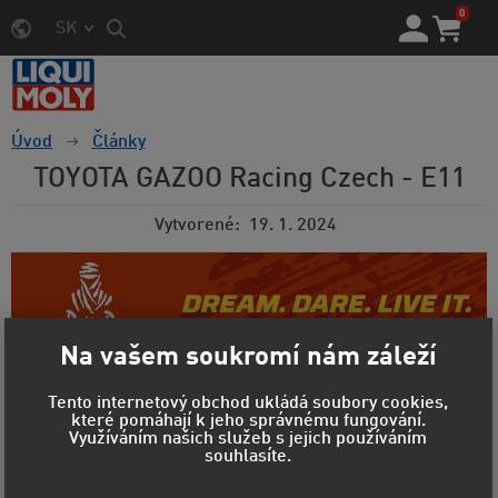
0
SK
Úvod
Články
TOYOTA GAZOO Racing Czech - E11
Vytvorené
19. 1. 2024
Na vašem soukromí nám záleží
Tento internetový obchod ukládá soubory cookies,
které pomáhají k jeho správnému fungování.
Využíváním našich služeb s jejich používáním
souhlasíte.