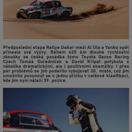
Předposlední etapa Rallye Dakar mezi Al Ula a Yanbu opět
přinesla své výzvy. Během 420 km dlouhé rychlostní
zkoušky se česká posádka týmu Toyota Gazoo Racing
Czech Tomáš Ouředníček a David Křípal potýkala s
několika dramatickými, ale i pozitivními okamžiky. I přes
pár problémů se jim podařilo vybojovat 30. místo, což jim
umožnilo posunout se o jednu příčku v celkové klasifikaci,
kde jim nyní náleží 39. pozice.