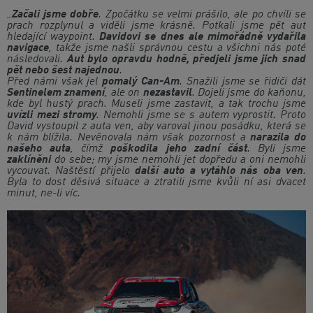
„
Začali jsme dobře
. Zpočátku se velmi prášilo, ale po chvíli se
prach rozplynul a viděli jsme krásně. Potkali jsme pět aut
hledající waypoint.
Davidovi se dnes ale mimořádně vydařila
navigace
, takže jsme našli správnou cestu a všichni nás poté
následovali.
Aut bylo opravdu hodně, předjeli jsme jich snad
pět nebo šest najednou
.
Před námi však jel
pomalý Can-Am
. Snažili jsme se řidiči dát
Sentinelem znamení
, ale on
nezastavil
. Dojeli jsme do kaňonu,
kde byl hustý prach. Museli jsme zastavit, a tak trochu jsme
uvízli mezi stromy
. Nemohli jsme se s autem vyprostit. Proto
David vystoupil z auta ven, aby varoval jinou posádku, která se
k nám blížila. Nevěnovala nám však pozornost a
narazila do
našeho auta
, čímž
poškodila jeho zadní část
. Byli jsme
zaklíněni
do sebe; my jsme nemohli jet dopředu a oni nemohli
vycouvat. Naštěstí přijelo
další auto a vytáhlo nás oba ven
.
Byla to dost děsivá situace a ztratili jsme kvůli ní asi dvacet
minut, ne-li víc.