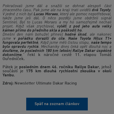
Pokračovali jsme dál a snažili se dohnat alespoň část
ztraceného času. Pak jsme ale na kraji trati uviděli
dvě Toyoty
.
V jedné z nich byl
Lucas Moraes
, který ale pomoc nepotřeboval,
takže jsme jeli dál. O něco později jsme obdrželi signál
Sentinel. Byl to Lucas Moraes a my ho samozřejmě nechali
projet. Když však zrychloval,
vylétl z pod jeho auta velký
kámen přímo do předního skla a poškodil ho
.
Dnešní den nám bohužel přinesl
hodně škod
, ale nakonec
jsme
v pořádku dorazili do cíle
.
Naše Toyota Hilux T1+
fungovala perfektně
. Když jsme měli čistou stopu,
naše tempo
bylo opravdu rychlé
. Mechaniky dnes čeká opět dlouhá noc a
doufáme, že posledních 180 km letošní Rallye Dakar úspěšně
dokončíme
,"
řekl k náročné cestě 11. etapou Tomáš
Ouředníček.
Pátek je
posledním dnem 46. ročníku Rallye Dakar
, jehož
součástí je
175 km dlouhá rychlostní zkouška v okolí
Yanbu
.
Zdroj:
Newsletter Ultimate Dakar Racing
Späť na zoznam článkov