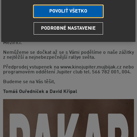
POVOLIŤ VŠETKO
Vážení fanoušci Dakaru,
po dlouhé rekonvalescenci jsme zase zpět a v plné síle se
spoustou zážitků. Získat další medaili nebylo vůbec
PODROBNÉ NASTAVENIE
jednoduché a jsme rádi, že si ji můžete potěžkat v pondělí
11.3.2019 v 18:00 hod., v Kině Jupiter club ve Velkém
Meziříčí.
Nemůžeme se dočkat až se s Vámi podělíme o naše zážitky
z nejtěžší a nejnebezpečnější rallye světa.
Předprodej vstupenek na www.kinojupiter.mujbijak.cz nebo
programovém oddělení Jupiter club tel. 566 782 001, 004.
Budeme se na Vás těšit,
Tomáš Ouředníček a David Křípal