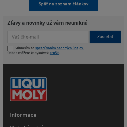
Späť na zoznam článkov
Zľavy a novinky už vám neuniknú
Zasielať
Súhlasím so
spracúvaním osobných údajov.
Odber môžete kedykoľvek
zrušiť
.
Informace