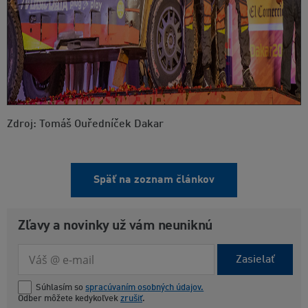
Zdroj: Tomáš Ouředníček Dakar
Späť na zoznam článkov
Zľavy a novinky už vám neuniknú
Zasielať
Súhlasím so
spracúvaním osobných údajov.
Odber môžete kedykoľvek
zrušiť
.