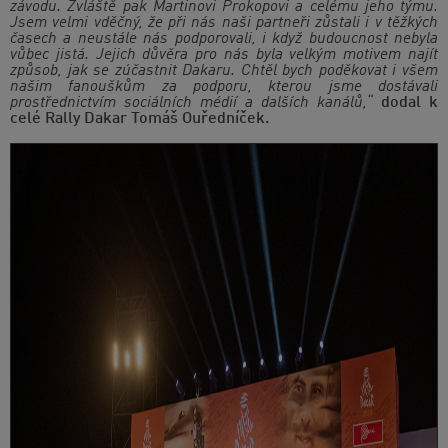
závodu. Zvláště pak Martinovi Prokopovi a celému jeho týmu.
Jsem velmi vděčný, že při nás naši partneři zůstali i v těžkých
časech a neustále nás podporovali, i když budoucnost nebyla
vůbec jistá. Jejich důvěra pro nás byla velkým motivem najít
způsob, jak se zúčastnit Dakaru. Chtěl bych poděkovat i všem
našim fanouškům za podporu, kterou jsme dostávali
prostřednictvím sociálních médií a dalších kanálů,“
dodal k
celé Rally Dakar Tomáš Ouředníček.