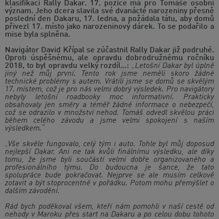
klasifikaci Rally Dakar. 17. pozice má pro Tomáše osobní
význam. Jeho dcera slavila své dvanácté narozeniny přesně
poslední den Dakaru, 17. ledna, a požádala tátu, aby domů
přivezl 17. místo jako narozeninový dárek. To se podařilo a
mise byla splněna.
Navigátor David Křípal se zúčastnil Rally Dakar již podruhé.
Oproti úspěšnému, ale opravdu dobrodružnému ročníku
2018, to byl opravdu velký rozdíl...:
„Letošní Dakar byl úplně
jiný než můj první. Tento rok jsme neměli skoro žádné
technické problémy s autem. Vrátili jsme se domů se skvělým
17. místem, což je pro nás velmi dobrý výsledek. Pro navigátory
nebyly letošní roadbooky moc informativní. Prakticky
obsahovaly jen směry a téměř žádné informace o nebezpečí,
což se odrazilo v množství nehod. Tomáš odvedl skvělou práci
během celého závodu a jsme velmi spokojení s naším
výsledkem.“
„Vše skvěle fungovalo, celý tým i auto. Tohle byl můj doposud
nejlepší Dakar. Ani ne tak kvůli finálnímu výsledku, ale díky
tomu, že jsme byli součástí velmi dobře organizovaného a
profesionálního týmu. Do budoucna je šance, že tato
spolupráce bude pokračovat. Nejprve se ale musím celkově
zotavit a být stoprocentně v pořádku. Potom mohu přemýšlet o
dalším závodění.
Rád bych poděkoval všem, kteří nám pomohli v naší cestě od
nehody v Maroku přes start na Dakaru a po celou dobu tohoto