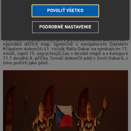
POVOLIŤ VŠETKO
PODROBNÉ NASTAVENIE
Letošní ročník Rally Dakar 2019 považuje mnoho závodníků
za jeden z nejtvrdších vůbec. Pro Tomáše Ouředníčka byl
však zatím nejúspěšnější jak z pohledu celkové pozice, tak i
výsledků dílčích etap. Společně s navigátorem Davidem
Křípalem dokončili 41. ročník Rally Dakar na vynikajícím 17.
místě, zajeli 15. nejrychlejší čas v deváté etapě a v kategorii
T1.1 dosáhli 8. příčky. Tomáš dokončil pátý z šesti Dakarů, z
toho potřetí jako pilot.