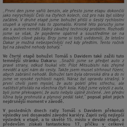
„První den jsme vařili benzín, ale přesto jsme etapu dokončili
jako nejrychlejší Češi na čtyřech kolech, což pro nás byl slibný
začátek. V druhé etapě jsme bohužel přišli o šestý rychlostní
stupeň a výrazně nás to zpomalilo. Kromě této poruchy jsme
ale s autem neměli žádný závažný technický problém. Rozhodli
jsme se však, že pojedeme opatrně a soustředíme se na
dosažení cílové pásky. Brzy jsme si totiž uvědomili, že letošní
Dakar je možná nebezpečnější než kdy předtím. Tento ročník
byl na závažné nehody bohatý.“
Ve čtvrté etapě bohužel Tomáš s Davidem také zažili tuto
temnější stránku Dakaru:
„Snažili jsme se předjet auto z
pravé strany, odkud foukal vítr. Pilot Mitsubishi nás zřejmě
neviděl a sjel nám do cesty. Takže jsem musel strhnout řízení,
abych zabránil nehodě. Bohužel tam byla obrovská díra a do ní
jsme ve vysoké rychlosti najeli. Náraz byl opravdu strašný. V
první chvíli jsem myslel, že auto poletí přes střechu, ale
naštěstí přistálo na všechna čtyři kola. Když jsme vylezli z auta,
byli jsme překvapení, že auto nebylo úplně zničené. Jen přední
ližina byla prohnutá a plynový pedál také,“
popsal pilot jejich
nejdrsnější moment v závodě.
V posledních dnech rally Tomáš s Davidem překonali
výsledky své dosavadní závodní kariéry. Zajeli svůj nejlepší
výsledek v etapě, a to skvělé 15. místo v deváté etapě, a
především získali fantastickou 17. příčku v celkové