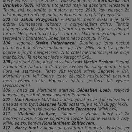
který zvítězil v roce 2009 s Volkswagenem, a
Bernharda Ten
Brinkeho (309)
. Všichni tito jezdci mají na absolutní vítězství a
Toyota má po smůle s motory v roce 2018, kdy Nasser 2x
odstoupil pro zničený motor, nabroušeno na příčky nejvyšší.
303
má
Jakub Przygoński
- aktuální mistr světa a je také
držitel Guinessova rekordu v nejrychlejším driftu. Tenhle
příjemný mladý závodník s historií v motorkách je ve výborné
formě. Měl jsem tu čest být s ním a s Martinem Prokopem na
testování v Emirátech. Snad jsem něco pochytil ????...
304
- legenda
Stefan Peterhanzel
. Dlouho se letos nechal
přemlouvat k účasti, nakonec jej tým MINI zlomil a pojede
poprvé s jiným navigátorem. A to chtěl mermomocí jet se svojí
manželkou. Ta nakonec jede v kategorii SxS…
305
je krásné číslo, které si vydobyl
náš Martin Prokop
. Sedmý
z minulého Dakaru a druhý ze světového šampionátu. První
Ford ve startovce. Tento vůz vyrobil Mirek Zapletal v ČR.
Martinův tým MP-Sports tento závoďák neskutečně posunul
mezi světovou elitu. Poprvé v historii je Čech tak vysoce
favorizován!!!
306
- hned za Martinem startuje
Sébastien Loeb
, rallyová
legenda, v privátně provozovaném Peugeotu.
307
-
Nani Roma
v MINI 4x4 bude bojovat o své další vítězství a
hned za ním
Cyril Despres (308)
odstartuje s MINI Buggy (4x2).
310
má argentinský rychlík
Orlando Terranova
(MINI 4x4).
311
-
Vladimir Vasilyev
, „šílenec“ z Ruska, který byl 2x
mistrem světa. Poprvé pojede na Toyotě (osobně vlastní 2 vozy
MINI) se zkušeným
Konstantinem Zhiltsovem
.
312
-
Harry Hunt
z Anglie na privátním Peugeotu. Vrací se po