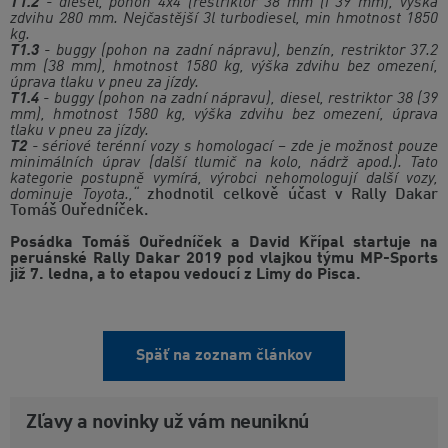
T1.2
- diesel, pohon 4x4 (restriktor 38 mm (i 39 mm), výška
zdvihu 280 mm. Nejčastější 3l turbodiesel, min hmotnost 1850
kg.
T1.3
- buggy (pohon na zadní nápravu), benzín, restriktor 37.2
mm (38 mm), hmotnost 1580 kg, výška zdvihu bez omezení,
úprava tlaku v pneu za jízdy.
T1.4
- buggy (pohon na zadní nápravu), diesel, restriktor 38 (39
mm), hmotnost 1580 kg, výška zdvihu bez omezení, úprava
tlaku v pneu za jízdy.
T2
- sériové terénní vozy s homologací – zde je možnost pouze
minimálních úprav (další tlumič na kolo, nádrž apod.). Tato
kategorie postupně vymírá, výrobci nehomologují další vozy,
dominuje Toyota.,“
zhodnotil celkově účast v Rally Dakar
Tomáš Ouředníček.
Posádka Tomáš Ouředníček a David Křípal startuje na
peruánské Rally Dakar 2019 pod vlajkou týmu MP-Sports
již 7. ledna, a to etapou vedoucí z Limy do Pisca.
Späť na zoznam článkov
Zľavy a novinky už vám neuniknú