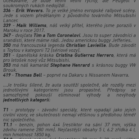
Očekáváme, že bude velmi velmi rychlý, ale Peugeot v
soukromých rukách nedojíždí…
336
-
Erik Wevers
. To je velké jméno evropské rallyové scény.
Jede s vozem předělaným z původního továrního Mitsubishi
Lancer.
339
-
Maik Willems
, náš velký přítel, kterého jsme porazili v
Maroku v roce 2017.
347
- dvojčata
Tim a Tom Coronelovi
. Jsou to super závodníci a
srandisti, které máme rádi. Jedou americkou buggy Jefferies.
350
má francouzská legenda
Christian Lavieille
. Bude závodit
s Toytou v kategorii T2 (sériové vozy).
351
- španělská kráska
Cristina Gutierrez Herrero
, která má
pro letošek nový vůz Mitsubishi.
353
má náš kamarád
Stephane Henrard
s krásnou buggy VW
Brouk.
419
-
Thomas Bell
– poprvé na Dakaru s Nissanem Navarra.
...Je trošku šílené, že auta soutěží společně, ale rozdíly mezi
jednotlivými kategoriemi jsou propastné. Předpisy se
samozřejmě pokouší eliminovat výhody a nevýhody
jednotlivých kategorií
:
T1
- prototypy - závodní speciály, které vypadají jako jejich
civilní vzory, ve skutečnosti nemají většinou s předlohou téměř
nic společného.
T1.1
- benzín, pohon 4x4 (restiktor na sání 37 mm, výška
zdvihu ramene 280 mm). Nejčastější obsahy 5 l, 6.2 zřídka 4 l,
min hmotnost 1850 kg.