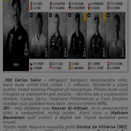
„
300 Carlos Sainz
– obhajující šampion, dvojnásobný vítěz,
který bude určitě chtít získat i 3. vítězství. Tentokrát s jiným
vozem, neboť továrna Peugeot již nestartuje. Přesto bude vozů
Peugeot ve startovním poli mnoho – všechny ale v soukromých
týmech. Carlos Sainz, Stephane Peterhansel a Cyril Despres
osedlají vozy podobné koncepce, nesoucí jméno MINI.
301
- můj oblíbený vzor
Nasser Al-Attiyah
. Je to dvounásobný
vítěz a neskutečně rychlý jezdec, který chce s
Mathiem
Baumelem
opět zvítězit a dopřát tak Toyotě konečně první
triumf.
Toyota vedle Nassera nasadila ještě
Giniela de Villierse (302)
,