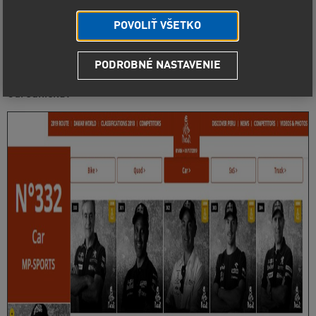
POVOLIŤ VŠETKO
Posádka –
pilot Tomáš Ouředníček a navigátor David
Křípal
- odlétá do peruánské Limy, kde stejně jako v roce
2018 odstartuje legendární
nejtěžší a největší závod
planety - DAKAR
.
Startovní listina
slibuje nelítostný boj -
PODROBNÉ NASTAVENIE
všechny velké hvězdy oznámily svoji účast. Jak vypadá
startovní listina 41. ročníku Rally Dakar z pohledu Tomáše
Ouředníčka?