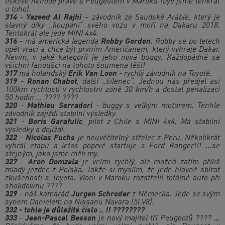
ošklivé nehodě právě s Peugeotem v Maroku (byli jsme tenkrát
u toho).
314
-
Yazeed Al Rajhi
– závodník ze Saudské Arábie, který je
slavný díky „koupání“ svého vozu v moři na Dakaru 2018.
Tentokrát ale jede MINI 4x4.
316
- má americká legenda
Robby Gordon
. Robby se po letech
opět vrací a chce být prvním Američanem, který vyhraje Dakar.
Nevím, v jaké kategorii je jeho nová buggy. Každopádně se
všichni fanoušci na tohoto šoumena těší!
317
má holandský
Erik Van Loon
- rychlý závodník na Toyotě.
319
-
Ronan Chabot
, další „šílenec“. Jednou nás předjel asi
100km rychlostí v rychlostní zóně 30 km/h a dostal penalizaci
50 hodin ... ???? ????
320
-
Mathieu Serradori
- buggy s velkým motorem. Tenhle
závodník zajíždí stabilní výsledky.
321
-
Boris Garafulic
, pilot z Chile s MINI 4x4. Má stabilní
výsledky a dojíždí.
322
-
Nicolas Fuchs
je neuvěřitelný střelec z Peru. Několikrát
vyhrál etapu a letos poprvé startuje s Ford Ranger!!! ...se
stejným, jako jsme měli my.
327
-
Aron Domzala
je velmi rychlý, ale možná zatím příliš
mladý jezdec z Polska. Takže si myslím, že jede hlavně sbírat
zkušenosti s Toyota. Vloni v Maroku rozstřelil totálně auto při
shakdownu ????
329
- náš kamarád
Jurgen Schroder
z Německa. Jede se svým
synem Danielem na Nissanu Navara (5l V8).
332 - tohle je důležité číslo .. !! ????????
333
-
Jean-Pascal Besson
je nový majitel tří Peugeotů ???? ...